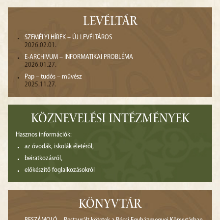
LEVÉLTÁR
SZEMÉLYI HÍREK – ÚJ LEVÉLTÁROS
2026.02.01.
E-ARCHIVUM – INFORMATIKAI PROBLÉMA
2026.01.27.
Pap – tudós – művész
2025.11.27.
KÖZNEVELÉSI INTÉZMÉNYEK
Hasznos információk:
az óvodák, iskolák életéről,
beiratkozásról,
előkészítő foglalkozásokról
KÖNYVTÁR