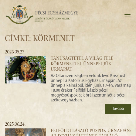
CÍMKE: KÖRMENET
2026.05.27.
TANÚSÁGTÉTEL A VILÁG FELÉ –
KÖRMENETTEL ÜNNEPELJÜK
ÚRNAPJÁT
Az Oltáriszentségben velünk lévő Krisztust
ünnepli a Katolikus Egyház úrnapján. Az
ünnep alkalmából, idén június 7-én, vasárnap
18.00 órakor Felföldi László pécsi
megyéspüspök celebrál szentmisét a pécsi
székesegyházban.
Tovább
2025.06.24.
FELFÖLDI LÁSZLÓ PÜSPÖK ÚRNAPJÁN: