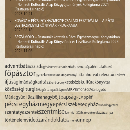
BESZÁMOLÓ – Restaurált kötetek a Pécsi Egyházmegyei Könyvtárban
– Nemzeti Kulturális Alap Közgyűjtemények Kollégiuma 2024
(Restaurálási napló)
2025.10.21.
KOVÁSZ A PÉCSI EGYHÁZMEGYE CSALÁDI FESZTIVÁLJA – A PÉCSI
EGYHÁZMEGYEI KÖNYVTÁR PROGRAMJAI
2025.08.18.
BESZÁMOLÓ – Restaurált kötetek a Pécsi Egyházmegyei Könyvtárban
– Nemzeti Kulturális Alap Könyvtárak és Levéltárak Kollégiuma 2023
(Restaurálási napló)
2024.11.06.
advent
báta
család
Ferenc pápa
férfitalálkozó
egyházzene
eucharisztia
főpásztor
hittan
horvát referatúra
gyerekek
havas boldogasszony
húsvét
ifjúság
imádság
karitász
kultúra
katekézis
könyvtár
karácsony
liturgia
közösség
MKPK
mohács
Máriagyűd
Magtár Látogatóközpont
papság
nagyböjt
Máriagyűdi Bazilika
pphf
PEM
pécsi egyházmegye
pécsi székesegyház
szabadegyetem
szentmise
szentatya
szentek
szűzanya
szerzetesek
Szentév - 2025
videó
zarándoklat
ünnep
történelem
ökumené