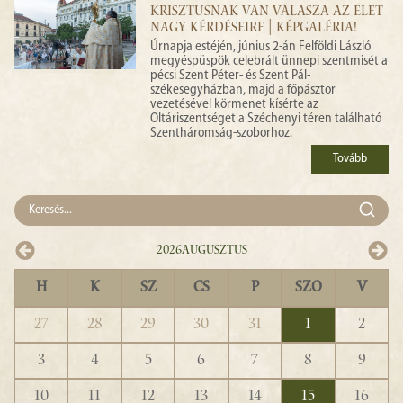
KRISZTUSNAK VAN VÁLASZA AZ ÉLET
NAGY KÉRDÉSEIRE | KÉPGALÉRIA!
Úrnapja estéjén, június 2-án Felföldi László
megyéspüspök celebrált ünnepi szentmisét a
pécsi Szent Péter- és Szent Pál-
székesegyházban, majd a főpásztor
vezetésével körmenet kísérte az
Oltáriszentséget a Széchenyi téren található
Szentháromság-szoborhoz.
Tovább
2026
Augusztus
H
K
SZ
CS
P
SZO
V
27
28
29
30
31
1
2
3
4
5
6
7
8
9
10
11
12
13
14
15
16