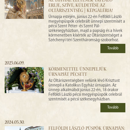
AZ EGYHÁZ ÉLETÉNEK TÁPLÁLÓ
EREJE, SZÍVE, KÜLDETÉSE AZ
OLTÁRISZENTSÉG | KÉPGALÉRIA!
Úrnapja estéjén, június 22-én Felföldi László
megyéspüspök celebrált ünnepi szentmisét a
pécsi Szent Péter- és Szent Pál-
székesegyházban, majd a papság és a hívek
körmenetben kísérték az Oltáriszentséget a
Széchenyi téri Szentháromság-szoborhoz.
Tovább
2025.06.09.
KÖRMENETTEL ÜNNEPELJÜK
ÚRNAPJÁT PÉCSETT
Az Oltáriszentségben velünk lévő Krisztust
ünnepli a Katolikus Egyház úrnapján. Az
ünnep alkalmából június 22-én, 18 órakor
Felföldi László pécsi megyéspüspök celebrál
szentmisét a pécsi székesegyházban.
Tovább
2024.05.30.
FELFÖLDI LÁSZLÓ PÜSPÖK ÚRNAPJÁN: