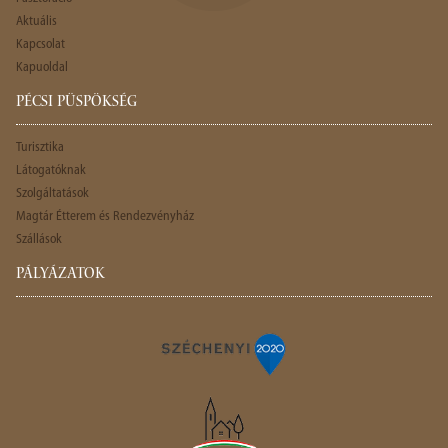
Aktuális
Kapcsolat
Kapuoldal
PÉCSI PÜSPÖKSÉG
Turisztika
Látogatóknak
Szolgáltatások
Magtár Étterem és Rendezvényház
Szállások
PÁLYÁZATOK