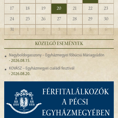
17
18
19
20
21
22
23
24
25
26
27
28
29
30
31
1
2
3
4
5
6
KÖZELGŐ ESEMÉNYEK
Nagyboldogasszony – Egyházmegyei főbúcsú Máriagyűdön
- 2026.08.15.
KOVÁSZ – Egyházmegyei családi fesztivál
- 2026.08.20.