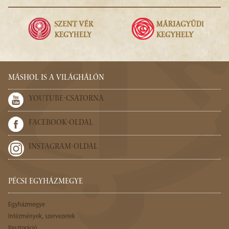
MÁSHOL IS A VILÁGHÁLÓN
YOUTUBE-CSATORNA
FACEBOOK-OLDAL
INSTAGRAM-OLDAL
PÉCSI EGYHÁZMEGYE
Egyházmegye
Intézmények, szervezetek
Pasztoráció