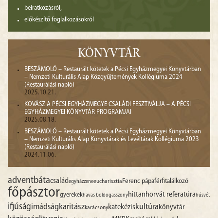
beiratkozásról,
előkészítő foglalkozásokról
KÖNYVTÁR
BESZÁMOLÓ – Restaurált kötetek a Pécsi Egyházmegyei Könyvtárban
– Nemzeti Kulturális Alap Közgyűjtemények Kollégiuma 2024
(Restaurálási napló)
2025.10.21.
KOVÁSZ A PÉCSI EGYHÁZMEGYE CSALÁDI FESZTIVÁLJA – A PÉCSI
EGYHÁZMEGYEI KÖNYVTÁR PROGRAMJAI
2025.08.18.
BESZÁMOLÓ – Restaurált kötetek a Pécsi Egyházmegyei Könyvtárban
– Nemzeti Kulturális Alap Könyvtárak és Levéltárak Kollégiuma 2023
(Restaurálási napló)
2024.11.06.
advent
báta
család
Ferenc pápa
férfitalálkozó
egyházzene
eucharisztia
főpásztor
hittan
horvát referatúra
gyerekek
havas boldogasszony
húsvét
ifjúság
imádság
karitász
kultúra
katekézis
könyvtár
karácsony