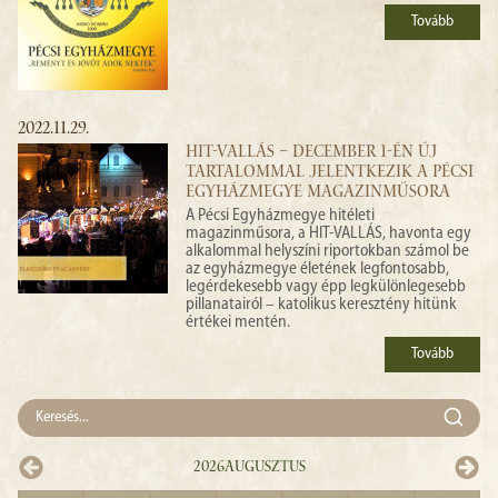
Tovább
2022.11.29.
HIT-VALLÁS – DECEMBER 1-ÉN ÚJ
TARTALOMMAL JELENTKEZIK A PÉCSI
EGYHÁZMEGYE MAGAZINMŰSORA
A Pécsi Egyházmegye hitéleti
magazinműsora, a HIT-VALLÁS, havonta egy
alkalommal helyszíni riportokban számol be
az egyházmegye életének legfontosabb,
legérdekesebb vagy épp legkülönlegesebb
pillanatairól – katolikus keresztény hitünk
értékei mentén.
Tovább
2026
Augusztus