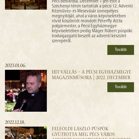
Pécs belvárosa. December 1-jén este a
Széchenyi téren tartották a pécsi 12. Adventi
Kézműves- és Mesevásár ünnepélyes
megnyitóját, ahol a város képviseletében
rövid köszöntőt mondott Péterffy Attila
polgármester, a Pécsi Egyházmegye
képviseletében pedig Máger Róbert püspöki
irodaigazgató beszélt az adventi készület
szerepéről.
Tovább
2023.01.06.
HIT-VALLÁS – A PÉCSI EGYHÁZMEGYE
MAGAZINMŰSORA | 2022. DECEMBER
Tovább
2022.12.18.
FELFÖLDI LÁSZLÓ PÜSPÖK
GYÚJTOTTA MEG PÉCS VÁROS