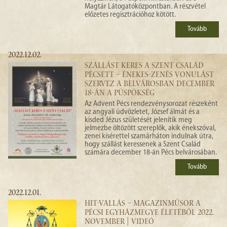
Magtár Látogatóközpontban. A részvétel
előzetes regisztrációhoz kötött.
Tovább
2022.12.02.
SZÁLLÁST KERES A SZENT CSALÁD
PÉCSETT – ÉNEKES-ZENÉS VONULÁST
SZERVEZ A BELVÁROSBAN DECEMBER
18-ÁN A PÜSPÖKSÉG
Az Advent Pécs rendezvénysorozat részeként
az angyali üdvözletet, József álmát és a
kisded Jézus születését jelenítik meg
jelmezbe öltözött szereplők, akik énekszóval,
zenei kísérettel szamárháton indulnak útra,
hogy szállást keressenek a Szent Család
számára december 18-án Pécs belvárosában.
Tovább
2022.12.01.
HIT-VALLÁS – MAGAZINMŰSOR A
PÉCSI EGYHÁZMEGYE ÉLETÉBŐL 2022.
NOVEMBER | VIDEÓ