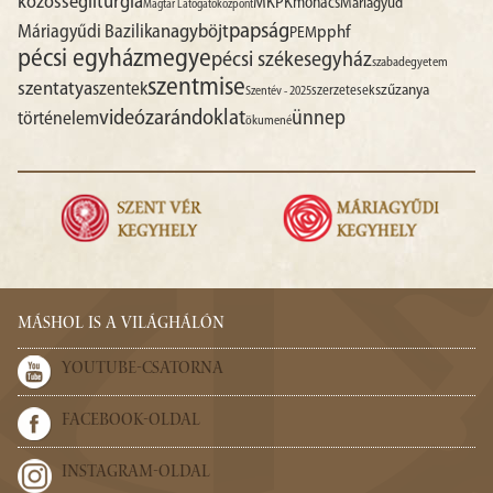
liturgia
közösség
MKPK
mohács
Máriagyűd
Magtár Látogatóközpont
papság
nagyböjt
Máriagyűdi Bazilika
pphf
PEM
pécsi egyházmegye
pécsi székesegyház
szabadegyetem
szentmise
szentatya
szentek
szűzanya
szerzetesek
Szentév - 2025
videó
zarándoklat
ünnep
történelem
ökumené
MÁSHOL IS A VILÁGHÁLÓN
YOUTUBE-CSATORNA
FACEBOOK-OLDAL
INSTAGRAM-OLDAL