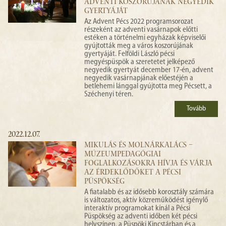
ADVENTI KOSZORÚJÁNAK NEGYEDIK
GYERTYÁJÁT
Az Advent Pécs 2022 programsorozat
részeként az adventi vasárnapok előtti
estéken a történelmi egyházak képviselői
gyújtották meg a város koszorújának
gyertyáját. Felföldi László pécsi
megyéspüspök a szeretetet jelképező
negyedik gyertyát december 17-én, advent
negyedik vasárnapjának előestéjén a
betlehemi lánggal gyújtotta meg Pécsett, a
Széchenyi téren.
Tovább
2022.12.07.
MIKULÁS ÉS MOLNÁRKALÁCS –
MÚZEUMPEDAGÓGIAI
FOGLALKOZÁSOKRA HÍVJA ÉS VÁRJA
AZ ÉRDEKLŐDŐKET A PÉCSI
PÜSPÖKSÉG
A fiatalabb és az idősebb korosztály számára
is változatos, aktív közreműködést igénylő
interaktív programokat kínál a Pécsi
Püspökség az adventi időben két pécsi
helyszínen, a Püspöki Kincstárban és a