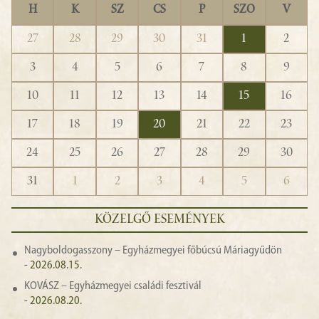
H
K
SZ
CS
P
SZO
V
27
28
29
30
31
1
2
3
4
5
6
7
8
9
10
11
12
13
14
15
16
17
18
19
20
21
22
23
24
25
26
27
28
29
30
31
1
2
3
4
5
6
KÖZELGŐ ESEMÉNYEK
Nagyboldogasszony – Egyházmegyei főbúcsú Máriagyűdön
- 2026.08.15.
KOVÁSZ – Egyházmegyei családi fesztivál
- 2026.08.20.