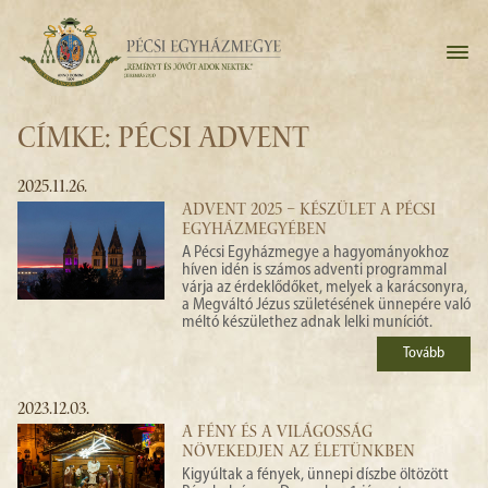
CÍMKE: PÉCSI ADVENT
2025.11.26.
ADVENT 2025 – KÉSZÜLET A PÉCSI
EGYHÁZMEGYÉBEN
A Pécsi Egyházmegye a hagyományokhoz
híven idén is számos adventi programmal
várja az érdeklődőket, melyek a karácsonyra,
a Megváltó Jézus születésének ünnepére való
méltó készülethez adnak lelki muníciót.
Tovább
2023.12.03.
A FÉNY ÉS A VILÁGOSSÁG
NÖVEKEDJEN AZ ÉLETÜNKBEN
Kigyúltak a fények, ünnepi díszbe öltözött