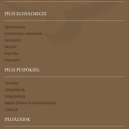
PÉCSI EGYHÁZMEGYE
Egyházmegye
Intézmények, szervezetek
Pasztoráció
Aktuális
Kapcsolat
Kapuoldal
PÉCSI PÜSPÖKSÉG
Turisztika
Látogatóknak
Szolgáltatások
Magtár Étterem és Rendezvényház
Szállások
PÁLYÁZATOK