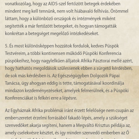
vonatkozólag, hogy az AIDS-szel fertőzött betegek érdekében
mindent meg kell tennünk, nem volt hiábavaló felhívás. Örömmel
láttam, hogy a különböző országok és intézmények miként
segítették a már fertőzött betegeket, és hogyan támogatták
konkrétan a betegséget megelőző intézkedéseket.
5. És most különösképpen hozzátok fordulok, kedves Püspök
Testvéreim, a többi kontinensen működő Püspöki Konferencia
püspökeihez, hogy nagylelkűen álljatok Afrika Pásztorai mellé azért,
hogy hathatós megoldások szülessenek ebben a sürgető kérdésben,
de sok más kérdésben is. Az Egészségügyben Dolgozók Pápai
Tanácsa, úgy ahogyan eddig is tette, támogatásával koordinálja
mindazon kezdeményezéseket, amelyek felmerülnek, és a Püspöki
Konferenciákat is felkéri erre a lépésre.
Az Egyháznak Afrika problémái iránt érzett felelősége nem csupán az
emberszeretet érzelmi forrásából fakadó lépés, amely a szükséget
szenvedőket akarja segíteni, hanem a Megváltó Krisztus példája az,
amely cselekvésre késztet, és így minden szenvedő emberben az Ő