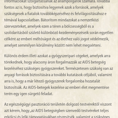
információkat szolgáltassanak az állampolgárok számára. Továbbá
fontos az is, hogy biztosítva legyenek azok a források, amelyek
szükségesek a fiatalok továbbképzéséhez és felvilágosításához e
témával kapcsolatban. Bátorítom mindazokat a nemzetközi
szervezeteket, amelyek ezen a téren a bölcsességből és a
szolidaritásból születő különböző kezdeményezéseik során egyetlen
célként az emberi méltóságot és az élethez való jogot védelmezik,
amelyet semmilyen körülmény között nem lehet megsérteni.
Különös érdem illeti azokat a gyógyszeripari cégeket, amelyek arra
törekednek, hogy alacsony áron forgalmazzák az AIDS betegség
kezeléséhez szükséges gyógyszereket. Természetesen szükség van az
anyagi források biztosítására a további kutatások céljából, valamint
arra is, hogy a már létező gyógyszerek forgalomba hozatalát
biztosítsák. Az AIDS-betegek kezelése az emberi élet megmentése
terén egy igen sürgető feladat.
Az egészségügyi pasztoráció területén dolgozó testvérektől viszont
azt kérem, hogy „az AIDS betegségben szenvedő testvéreket teljes
erkölcsi és lelki támogatásukban részesítsék, valamint a szükséges