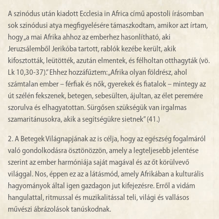
A szinódus után kiadott Ecclesia in Africa című apostoli írásomban
sok szinódusi atya megfigyelésére támaszkodtam, amikor azt írtam,
hogy „a mai Afrika ahhoz az emberhez hasonlítható, aki
Jeruzsálemből Jerikóba tartott, rablók kezébe került, akik
kifosztották, leütötték, azután elmentek, és félholtan otthagyták (vö.
Lk 10,30-37).” Ehhez hozzáfűztem: „Afrika olyan földrész, ahol
számtalan ember – férfiak és nők, gyerekek és fiatalok – mintegy az
út szélén fekszenek, betegen, sebesülten, ájultan, az élet peremére
szorulva és elhagyatottan. Sürgősen szükségük van irgalmas
szamaritánusokra, akik a segítségükre sietnek” (41.)
2. A Betegek Világnapjának az is célja, hogy az egészség fogalmáról
való gondolkodásra ösztönözzön, amely a legteljesebb jelentése
szerint az ember harmóniája saját magával és az őt körülvevő
világgal. Nos, éppen ez az a látásmód, amely Afrikában a kulturális
hagyományok által igen gazdagon jut kifejezésre. Erről a vidám
hangulattal, ritmussal és muzikalitással teli, világi és vallásos
művészi ábrázolások tanúskodnak.