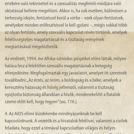
értékére való tekintettel és a szexualitás megfelelő módjára való
oktatással kellene megelőzni. Akkor is, ha sok esetben, különösen a
terhesség idején, fertőzéssel kerül a vérbe – ezek olyan fertőzések,
amelyeket minden erőfeszítéssel le kell győzni –, mégis sokkal több
az olyan fertőzés, amely szexuális kapcsolat révén történik, amelyek
felelősségteljes magatartással és a tisztaság erényének
megtartásával megelőzhetők.
Az említett, 1994. évi Afrika-szinódus püspökei előre látták, milyen
hatása lesz a felelőtlen szexuális magatartásnak a betegség
elterjedésére. Megfogalmaztak egy javaslatot, amelyet itt szeretnék
továbbadni: „Az érzés, az öröm, a boldogság és a béke, amelyek a
keresztény házasság és hűség jellemzői, valamint a tisztaság
nyújtotta biztonság állandóan a hívők, mindenekelőtt a fiatalok
szeme előtt kell, hogy legyen” (uo. 116.).
4. Az AIDS elleni küzdelembe mindnyájunknak be kell
kapcsolódnunk. A vezetők és a hivatalok felelősei, valamint a civilek
feladata, hogy ezzel a témával kapcsolatban világos és helyes