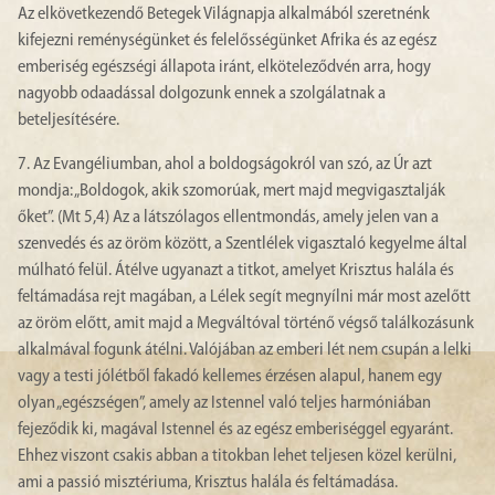
Az elkövetkezendő Betegek Világnapja alkalmából szeretnénk
kifejezni reménységünket és felelősségünket Afrika és az egész
emberiség egészségi állapota iránt, elköteleződvén arra, hogy
nagyobb odaadással dolgozunk ennek a szolgálatnak a
beteljesítésére.
7. Az Evangéliumban, ahol a boldogságokról van szó, az Úr azt
mondja: „Boldogok, akik szomorúak, mert majd megvigasztalják
őket”. (Mt 5,4) Az a látszólagos ellentmondás, amely jelen van a
szenvedés és az öröm között, a Szentlélek vigasztaló kegyelme által
múlható felül. Átélve ugyanazt a titkot, amelyet Krisztus halála és
feltámadása rejt magában, a Lélek segít megnyílni már most azelőtt
az öröm előtt, amit majd a Megváltóval történő végső találkozásunk
alkalmával fogunk átélni. Valójában az emberi lét nem csupán a lelki
vagy a testi jólétből fakadó kellemes érzésen alapul, hanem egy
olyan „egészségen”, amely az Istennel való teljes harmóniában
fejeződik ki, magával Istennel és az egész emberiséggel egyaránt.
Ehhez viszont csakis abban a titokban lehet teljesen közel kerülni,
ami a passió misztériuma, Krisztus halála és feltámadása.