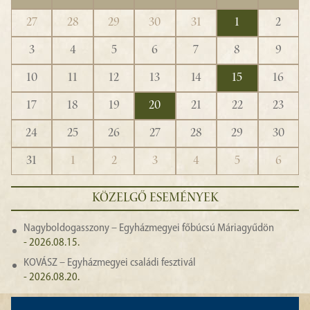
27
28
29
30
31
1
2
3
4
5
6
7
8
9
10
11
12
13
14
15
16
17
18
19
20
21
22
23
24
25
26
27
28
29
30
31
1
2
3
4
5
6
KÖZELGŐ ESEMÉNYEK
Nagyboldogasszony – Egyházmegyei főbúcsú Máriagyűdön
- 2026.08.15.
KOVÁSZ – Egyházmegyei családi fesztivál
- 2026.08.20.