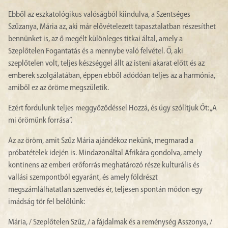
Ebből az eszkatológikus valóságból kiindulva, a Szentséges
Szűzanya, Mária az, aki már elővételezett tapasztalatban részesíthet
bennünket is, az ő megélt különleges titkai által, amely a
Szeplőtelen Fogantatás és a mennybe való felvétel. Ő, aki
szeplőtelen volt, teljes készséggel állt az isteni akarat előtt és az
emberek szolgálatában, éppen ebből adódóan teljes az a harmónia,
amiből ez az öröme megszületik.
Ezért fordulunk teljes meggyőződéssel Hozzá, és úgy szólítjuk Őt: „A
mi örömünk forrása”.
Az az öröm, amit Szűz Mária ajándékoz nekünk, megmarad a
próbatételek idején is. Mindazonáltal Afrikára gondolva, amely
kontinens az emberi erőforrás meghatározó része kulturális és
vallási szempontból egyaránt, és amely földrészt
megszámlálhatatlan szenvedés ér, teljesen spontán módon egy
imádság tör fel belőlünk:
Mária, / Szeplőtelen Szűz, / a fájdalmak és a reménység Asszonya, /