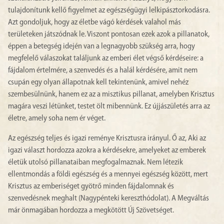
tulajdonítunk kellő figyelmet az egészségügyi lelkipásztorkodásra.
Azt gondoljuk, hogy az életbe vágó kérdések valahol más
területeken játszódnak le. Viszont pontosan ezek azok a pillanatok,
éppen a betegség idején van a legnagyobb szükség arra, hogy
megfelelő válaszokat találjunk az emberi élet végső kérdéseire: a
fájdalom értelmére, a szenvedés és a halál kérdésére, amit nem
csupán egy olyan állapotnak kell tekintenünk, amivel nehéz
szembesülnünk, hanem ez az a misztikus pillanat, amelyben Krisztus
magára veszi létünket, testet ölt mibennünk. Ez újjászületés arra az
életre, amely soha nem ér véget.
Az egészség teljes és igazi reménye Krisztusra irányul. Ő az, Aki az
igazi választ hordozza azokra a kérdésekre, amelyeket az emberek
életük utolsó pillanataiban megfogalmaznak. Nem létezik
ellentmondás a földi egészség és a mennyei egészség között, mert
Krisztus az emberiséget gyötrő minden fájdalomnak és
szenvedésnek meghalt (Nagypénteki kereszthódolat). A Megváltás
már önmagában hordozza a megkötött Új Szövetséget.