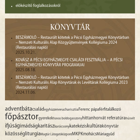
előkészítő foglalkozásokról
KÖNYVTÁR
BESZÁMOLÓ – Restaurált kötetek a Pécsi Egyházmegyei Könyvtárban
– Nemzeti Kulturális Alap Közgyűjtemények Kollégiuma 2024
(Restaurálási napló)
2025.10.21.
KOVÁSZ A PÉCSI EGYHÁZMEGYE CSALÁDI FESZTIVÁLJA – A PÉCSI
EGYHÁZMEGYEI KÖNYVTÁR PROGRAMJAI
2025.08.18.
BESZÁMOLÓ – Restaurált kötetek a Pécsi Egyházmegyei Könyvtárban
– Nemzeti Kulturális Alap Könyvtárak és Levéltárak Kollégiuma 2023
(Restaurálási napló)
2024.11.06.
advent
báta
család
Ferenc pápa
férfitalálkozó
egyházzene
eucharisztia
főpásztor
hittan
horvát referatúra
gyerekek
havas boldogasszony
húsvét
ifjúság
imádság
karitász
kultúra
katekézis
könyvtár
karácsony
liturgia
közösség
MKPK
mohács
Máriagyűd
Magtár Látogatóközpont