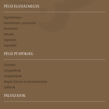
PÉCSI EGYHÁZMEGYE
Egyházmegye
Intézmények, szervezetek
Pasztoráció
Aktuális
Kapcsolat
Kapuoldal
PÉCSI PÜSPÖKSÉG
Turisztika
Látogatóknak
Szolgáltatások
Magtár Étterem és Rendezvényház
Szállások
PÁLYÁZATOK