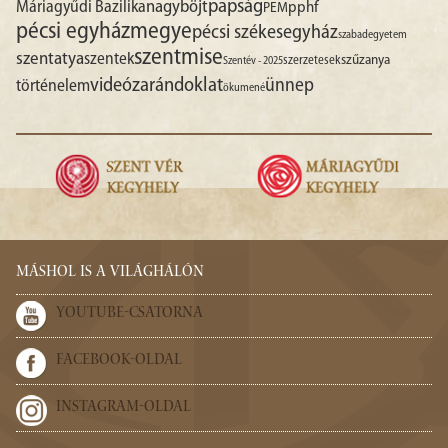
papság
nagyböjt
Máriagyűdi Bazilika
pphf
PEM
pécsi egyházmegye
pécsi székesegyház
szabadegyetem
szentmise
szentatya
szentek
szűzanya
szerzetesek
Szentév - 2025
videó
zarándoklat
ünnep
történelem
ökumené
MÁSHOL IS A VILÁGHÁLÓN
YOUTUBE-CSATORNA
FACEBOOK-OLDAL
INSTAGRAM-OLDAL