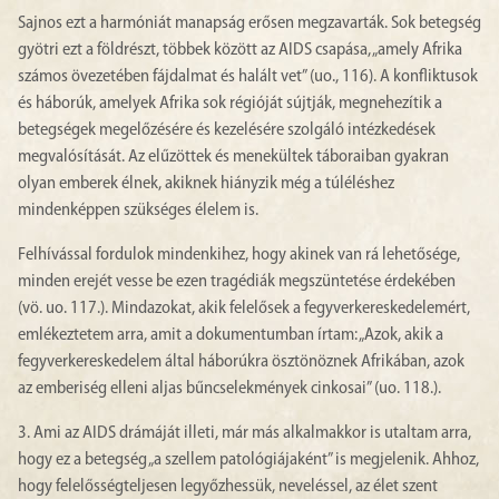
Sajnos ezt a harmóniát manapság erősen megzavarták. Sok betegség
gyötri ezt a földrészt, többek között az AIDS csapása, „amely Afrika
számos övezetében fájdalmat és halált vet” (uo., 116). A konfliktusok
és háborúk, amelyek Afrika sok régióját sújtják, megnehezítik a
betegségek megelőzésére és kezelésére szolgáló intézkedések
megvalósítását. Az elűzöttek és menekültek táboraiban gyakran
olyan emberek élnek, akiknek hiányzik még a túléléshez
mindenképpen szükséges élelem is.
Felhívással fordulok mindenkihez, hogy akinek van rá lehetősége,
minden erejét vesse be ezen tragédiák megszüntetése érdekében
(vö. uo. 117.). Mindazokat, akik felelősek a fegyverkereskedelemért,
emlékeztetem arra, amit a dokumentumban írtam: „Azok, akik a
fegyverkereskedelem által háborúkra ösztönöznek Afrikában, azok
az emberiség elleni aljas bűncselekmények cinkosai” (uo. 118.).
3. Ami az AIDS drámáját illeti, már más alkalmakkor is utaltam arra,
hogy ez a betegség „a szellem patológiájaként” is megjelenik. Ahhoz,
hogy felelősségteljesen legyőzhessük, neveléssel, az élet szent