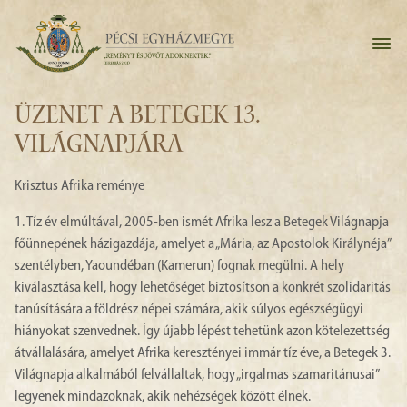
ÜZENET A BETEGEK 13.
VILÁGNAPJÁRA
Krisztus Afrika reménye
1. Tíz év elmúltával, 2005-ben ismét Afrika lesz a Betegek Világnapja
főünnepének házigazdája, amelyet a „Mária, az Apostolok Királynéja”
szentélyben, Yaoundéban (Kamerun) fognak megülni. A hely
kiválasztása kell, hogy lehetőséget biztosítson a konkrét szolidaritás
tanúsítására a földrész népei számára, akik súlyos egészségügyi
hiányokat szenvednek. Így újabb lépést tehetünk azon kötelezettség
átvállalására, amelyet Afrika keresztényei immár tíz éve, a Betegek 3.
Világnapja alkalmából felvállaltak, hogy „irgalmas szamaritánusai”
legyenek mindazoknak, akik nehézségek között élnek.