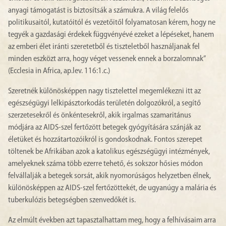
anyagi támogatást is biztosítsák a számukra. A világ felelős
politikusaitól, kutatóitól és vezetőitől folyamatosan kérem, hogy ne
tegyék a gazdasági érdekek függvényévé ezeket a lépéseket, hanem
az emberi élet iránti szeretetből és tiszteletből használjanak fel
minden eszközt arra, hogy véget vessenek ennek a borzalomnak”
(Ecclesia in Africa, ap.lev. 116:1.c.)
Szeretnék különösképpen nagy tisztelettel megemlékezni itt az
egészségügyi lelkipásztorkodás területén dolgozókról, a segítő
szerzetesekről és önkéntesekről, akik irgalmas szamaritánus
módjára az AIDS-szel fertőzött betegek gyógyítására szánják az
életüket és hozzátartozóikról is gondoskodnak. Fontos szerepet
töltenek be Afrikában azok a katolikus egészségügyi intézmények,
amelyeknek száma több ezerre tehető, és sokszor hősies módon
felvállalják a betegek sorsát, akik nyomorúságos helyzetben élnek,
különösképpen az AIDS-szel fertőzöttekét, de ugyanúgy a malária és
tuberkulózis betegségben szenvedőkét is.
Az elmúlt években azt tapasztalhattam meg, hogy a felhívásaim arra