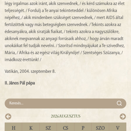
légy irgalmas azok iránt, akik szenvednek, / és kérd számukra az élet
teljességét. / Fordulj a Te anyai tekinteteddel / különösen Afrika
népéhez, / akik mindenben szükséget szenvednek, / mert AIDS által
fertőzöttek vagy más betegségben szenvednek. / Tekints azokra az
édesanyákra, akik siratják fiaikat, / tekints azokra a nagyszülőkre,
akiknek megvannak az anyagi forrásaik ahhoz, / hogy árván maradt
unokáikat fel tudják nevelni. / Szorítsd mindnyájukat a Te szívedhez,
Mária, / Afrika és az egész világ Királynője! / Szentséges Szűzanya, /
imádkozz érettünk! /
Vatikán, 2004. szeptember 8.
II. János Pál pápa
2026
Augusztus
H
K
SZ
CS
P
SZO
V