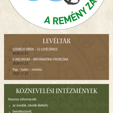
LEVÉLTÁR
SZEMÉLYI HÍREK – ÚJ LEVÉLTÁROS
2026.02.01.
E-ARCHIVUM – INFORMATIKAI PROBLÉMA
2026.01.27.
Pap – tudós – művész
2025.11.27.
KÖZNEVELÉSI INTÉZMÉNYEK
Hasznos információk:
az óvodák, iskolák életéről,
beiratkozásról,