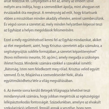
arcát fedezzük fel. Lényegében a hit az, amely az embert szíve
mélyén arra indítja, hogy a szenvedőket ápolja, mint ahogyan ezt
évszázadok óta megteszi. A reménység ad erőt, hogy kitartsunk
ebben a misszióban minden akadály ellenére, amivel szembesülünk.
És végső soron a szeretet az, mely minden helyzetben képessé teszi
az Egyházat a helyes megoldások felismerésére.
Ezzel a mély együttérzéssel keresi fel az Egyház mindazokat, akiket
az élet megsebzett, azért, hogy Krisztus szeretetét adja számukra, a
segítségnyújtás sokféle formájában „a szeretet képzelőerejével”
(Novo millennio ineunte, 50. ap.lev.), amely megadja a szükséges
ihletet hozzá. Mindenki számára ezekkel a szavakkal ismétli:
„Bátorság, Isten nem feledkezett meg rólad. Krisztus veled együtt
szenved. És te, felajánlva a szenvedéseidet Neki, általa
együttműködhetsz Vele a világ megváltásában.
6. Az évente sorra kerülő Betegek Világnapja lehetővé teszi
mindannyiunk számára, hogy jobban megértsük az egészségügyi
lelkipásztorkodás fontosságát. Századunkban, amelyre az elvakult
szekularizáció jellemző, fennáll annak a veszélye, hogy nem