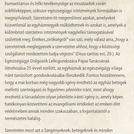
humanitárius és lelki tevékenysége az évszázadok során
sokféleképpen, sokszor egészségügyi intézmények formájában is
megnyilvánult. Szeretném itt megemlíteni azokat, amelyeket
közvetlenül az egyházmegyék működtetnek és azokat is, amelyek a
különböző szerzetesi intézmények nagylelkű támogatásával
születtek meg. Értékes „örökségről” van szó, mely válasz arra, „hogy a
szeretetnek meglegyenek a szervezetei ahhoz, hogy a közösségi
szolgálatot rendezetten tudja végezni” (Deus caritas est, 20.). Az
Egészségügyi Dolgozók Lelkigondozása Pápai Tanácsának
létrehozása 25 évvel ezelőtt, az egyháznak az egészségügy világa
iránt tanúsított gondoskodásába illeszkedik. Fontos hozzátennem,
hogy a mai korban még nagyobb igény érezhető az egyház betegek
melletti szerteágazó és figyelmes jelenléte iránt, mint ahogy
érezhető a társadalom olyan jelenléte iránti igény is, amely képes
hatékonyan közvetíteni az evangéliumi értékeket az emberi élet
védelmében annak minden szakaszában, a fogantatástól a
természetes halálig.
Szeretném most azt a Szegényeknek, betegeknek és minden