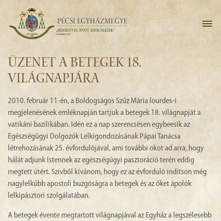
ÜZENET A BETEGEK 18.
VILÁGNAPJÁRA
2010. február 11-én, a Boldogságos Szűz Mária lourdes-i
megjelenésének emléknapján tartjuk a betegek 18. világnapját a
vatikáni bazilikában. Idén ez a nap szerencsésen egybeesik az
Egészségügyi Dolgozók Lelkigondozásának Pápai Tanácsa
létrehozásának 25. évfordulójával, ami további okot ad arra, hogy
hálát adjunk Istennek az egészségügyi pasztoráció terén eddig
megtett útért. Szívből kívánom, hogy ez az évforduló indítson még
nagylelkűbb apostoli buzgóságra a betegek és az őket ápolók
lelkipásztori szolgálatában.
A betegek évente megtartott világnapjával az Egyház a legszélesebb