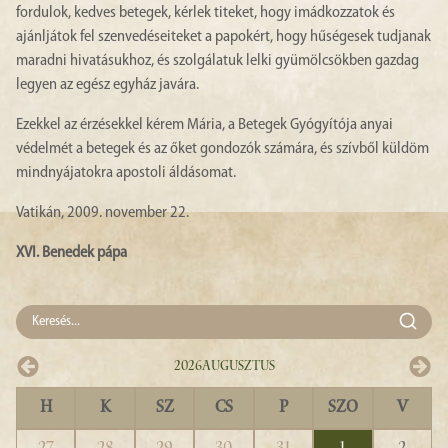
fordulok, kedves betegek, kérlek titeket, hogy imádkozzatok és
ajánljátok fel szenvedéseiteket a papokért, hogy hűségesek tudjanak
maradni hivatásukhoz, és szolgálatuk lelki gyümölcsökben gazdag
legyen az egész egyház javára.
Ezekkel az érzésekkel kérem Mária, a Betegek Gyógyítója anyai
védelmét a betegek és az őket gondozók számára, és szívből küldöm
mindnyájatokra apostoli áldásomat.
Vatikán, 2009. november 22.
XVI. Benedek pápa
2026
Augusztus
H
K
SZ
CS
P
SZO
V