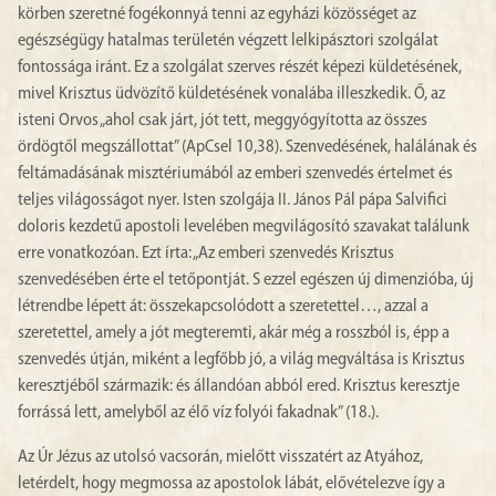
körben szeretné fogékonnyá tenni az egyházi közösséget az
egészségügy hatalmas területén végzett lelkipásztori szolgálat
fontossága iránt. Ez a szolgálat szerves részét képezi küldetésének,
mivel Krisztus üdvözítő küldetésének vonalába illeszkedik. Ő, az
isteni Orvos „ahol csak járt, jót tett, meggyógyította az összes
ördögtől megszállottat” (ApCsel 10,38). Szenvedésének, halálának és
feltámadásának misztériumából az emberi szenvedés értelmet és
teljes világosságot nyer. Isten szolgája II. János Pál pápa Salvifici
doloris kezdetű apostoli levelében megvilágosító szavakat találunk
erre vonatkozóan. Ezt írta: „Az emberi szenvedés Krisztus
szenvedésében érte el tetőpontját. S ezzel egészen új dimenzióba, új
létrendbe lépett át: összekapcsolódott a szeretettel…, azzal a
szeretettel, amely a jót megteremti, akár még a rosszból is, épp a
szenvedés útján, miként a legfőbb jó, a világ megváltása is Krisztus
keresztjéből származik: és állandóan abból ered. Krisztus keresztje
forrássá lett, amelyből az élő víz folyói fakadnak” (18.).
Az Úr Jézus az utolsó vacsorán, mielőtt visszatért az Atyához,
letérdelt, hogy megmossa az apostolok lábát, elővételezve így a