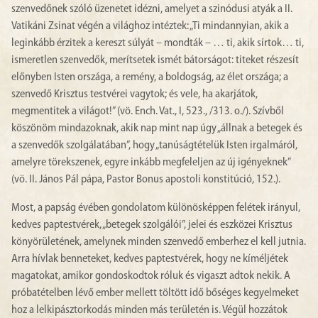
szenvedőnek szóló üzenetet idézni, amelyet a szinódusi atyák a II.
Vatikáni Zsinat végén a világhoz intéztek: „Ti mindannyian, akik a
leginkább érzitek a kereszt súlyát – mondták – … ti, akik sírtok… ti,
ismeretlen szenvedők, merítsetek ismét bátorságot: titeket részesít
előnyben Isten országa, a remény, a boldogság, az élet országa; a
szenvedő Krisztus testvérei vagytok; és vele, ha akarjátok,
megmentitek a világot!” (vö. Ench. Vat., I, 523., /313. o./). Szívből
köszönöm mindazoknak, akik nap mint nap úgy „állnak a betegek és
a szenvedők szolgálatában”, hogy „tanúságtételük Isten irgalmáról,
amelyre törekszenek, egyre inkább megfeleljen az új igényeknek”
(vö. II. János Pál pápa, Pastor Bonus apostoli konstitúció, 152.).
Most, a papság évében gondolatom különösképpen felétek irányul,
kedves paptestvérek, „betegek szolgálói”, jelei és eszközei Krisztus
könyörületének, amelynek minden szenvedő emberhez el kell jutnia.
Arra hívlak benneteket, kedves paptestvérek, hogy ne kíméljétek
magatokat, amikor gondoskodtok róluk és vigaszt adtok nekik. A
próbatételben lévő ember mellett töltött idő bőséges kegyelmeket
hoz a lelkipásztorkodás minden más területén is. Végül hozzátok