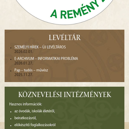
LEVÉLTÁR
SZEMÉLYI HÍREK – ÚJ LEVÉLTÁROS
2026.02.01.
E-ARCHIVUM – INFORMATIKAI PROBLÉMA
2026.01.27.
Pap – tudós – művész
2025.11.27.
KÖZNEVELÉSI INTÉZMÉNYEK
Hasznos információk:
az óvodák, iskolák életéről,
beiratkozásról,
előkészítő foglalkozásokról