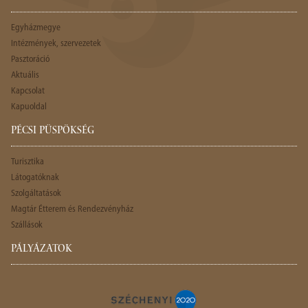
Egyházmegye
Intézmények, szervezetek
Pasztoráció
Aktuális
Kapcsolat
Kapuoldal
PÉCSI PÜSPÖKSÉG
Turisztika
Látogatóknak
Szolgáltatások
Magtár Étterem és Rendezvényház
Szállások
PÁLYÁZATOK