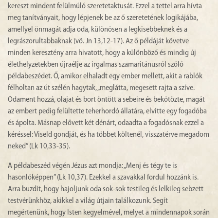
kereszt mindent felülmúló szeretetaktusát. Ezzel a tettel arra hívta
meg tanítványait, hogy lépjenek be az ő szeretetének logikájába,
amellyel önmagát adja oda, különösen a legkisebbeknek és a
legrászorultabbaknak (vö. Jn 13,12-17). Az ő példáját követve
minden keresztény arra hivatott, hogy a különböző és mindig új
élethelyzetekben újraélje az irgalmas szamaritánusról szóló
példabeszédet. Ő, amikor elhaladt egy ember mellett, akit a rablók
félholtan az út szélén hagytak, „meglátta, megesett rajta a szíve.
Odament hozzá, olajat és bort öntött a sebeire és bekötözte, magát
az embert pedig felültette teherhordó állatára, elvitte egy fogadóba
és ápolta. Másnap elővett két dénárt, odaadta a fogadósnak ezzel a
kéréssel: Viseld gondját, és ha többet költenél, visszatérve megadom
neked” (Lk 10,33-35).
A példabeszéd végén Jézus azt mondja: „Menj és tégy te is
hasonlóképpen” (Lk 10,37). Ezekkel a szavakkal fordul hozzánk is.
Arra buzdít, hogy hajoljunk oda sok-sok testileg és lelkileg sebzett
testvérünkhöz, akikkel a világ útjain találkozunk. Segít
megértenünk, hogy Isten kegyelmével, melyet a mindennapok során