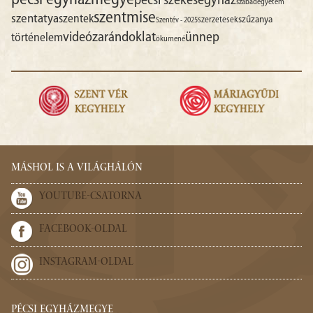
pécsi egyházmegye
pécsi székesegyház
szabadegyetem
szentmise
szentatya
szentek
szűzanya
szerzetesek
Szentév - 2025
videó
zarándoklat
ünnep
történelem
ökumené
MÁSHOL IS A VILÁGHÁLÓN
YOUTUBE-CSATORNA
FACEBOOK-OLDAL
INSTAGRAM-OLDAL
PÉCSI EGYHÁZMEGYE