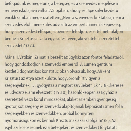
befogadunk és megélünk, a betegség és a szenvedés megélése a
remény iskolájává válhat. Valójában, ahogy ezt Spe salvi kezdetű
enciklikámban megerősítettem, „Nem a szenvedés kiiktatása, nem a
szenvedés előli menekülés üdvözíti az embert, hanem a képesség,
hogy a szenvedést elfogadja, benne érlelődjön, és értelmet találjon
benne a Krisztussal való egyesülés révén, aki végtelen szeretettel
szenvedett” (37.).
Már a II. Vatikáni Zsinat is beszélt az Egyház azon fontos feladatáról,
hogy gondoskodjon a szenvedő emberről. A Lumen gentium
kezdetű dogmatikus konstitúcióban olvassuk, hogy „Miként
Krisztust az Atya azért küldte, hogy „örömhírt vigyen a
szegényeknek, … gyógyítsa a megtört szívűeket” (Lk 4,18), „keresse
és üdvözítse, ami elveszett” (19,10), hasonlóképpen az Egyház is
szeretettel veszi körül mindazokat, akiket az emberi gyengeség
gyötör, sőt szegény és szenvedő alapítójának képmását ismeri föl a
szegényekben és szenvedőkben, próbál könnyíteni
nyomorúságukon és bennük Krisztusnak akar szolgálni” (8.). Az
egyházi közösségnek ez a betegekért és szenvedőkért folytatott