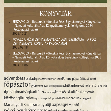
KÖNYVTÁR
BESZÁMOLÓ – Restaurált kötetek a Pécsi Egyházmegyei Könyvtárban
– Nemzeti Kulturális Alap Közgyűjtemények Kollégiuma 2024
(Restaurálási napló)
2025.10.21.
KOVÁSZ A PÉCSI EGYHÁZMEGYE CSALÁDI FESZTIVÁLJA – A PÉCSI
EGYHÁZMEGYEI KÖNYVTÁR PROGRAMJAI
2025.08.18.
BESZÁMOLÓ – Restaurált kötetek a Pécsi Egyházmegyei Könyvtárban
– Nemzeti Kulturális Alap Könyvtárak és Levéltárak Kollégiuma 2023
(Restaurálási napló)
2024.11.06.
advent
báta
család
Ferenc pápa
férfitalálkozó
egyházzene
eucharisztia
főpásztor
hittan
horvát referatúra
gyerekek
havas boldogasszony
húsvét
ifjúság
imádság
karitász
kultúra
katekézis
könyvtár
karácsony
liturgia
közösség
MKPK
mohács
Máriagyűd
Magtár Látogatóközpont
papság
nagyböjt
Máriagyűdi Bazilika
pphf
PEM