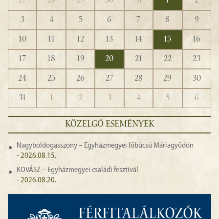
27
28
29
30
31
1
2
3
4
5
6
7
8
9
10
11
12
13
14
15
16
17
18
19
20
21
22
23
24
25
26
27
28
29
30
31
1
2
3
4
5
6
KÖZELGŐ ESEMÉNYEK
Nagyboldogasszony – Egyházmegyei főbúcsú Máriagyűdön
- 2026.08.15.
KOVÁSZ – Egyházmegyei családi fesztivál
- 2026.08.20.