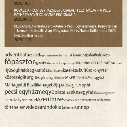
2025.10.21.
KOVÁSZ A PÉCSI EGYHÁZMEGYE CSALÁDI FESZTIVÁLJA – A PÉCSI
EGYHÁZMEGYEI KÖNYVTÁR PROGRAMJAI
2025.08.18.
BESZÁMOLÓ – Restaurált kötetek a Pécsi Egyházmegyei Könyvtárban
– Nemzeti Kulturális Alap Könyvtárak és Levéltárak Kollégiuma 2023
(Restaurálási napló)
2024.11.06.
advent
báta
család
Ferenc pápa
férfitalálkozó
egyházzene
eucharisztia
főpásztor
hittan
horvát referatúra
gyerekek
havas boldogasszony
húsvét
ifjúság
imádság
karitász
kultúra
katekézis
könyvtár
karácsony
liturgia
közösség
MKPK
mohács
Máriagyűd
Magtár Látogatóközpont
papság
nagyböjt
Máriagyűdi Bazilika
pphf
PEM
pécsi egyházmegye
pécsi székesegyház
szabadegyetem
szentmise
szentatya
szentek
szűzanya
szerzetesek
Szentév - 2025
videó
zarándoklat
ünnep
történelem
ökumené