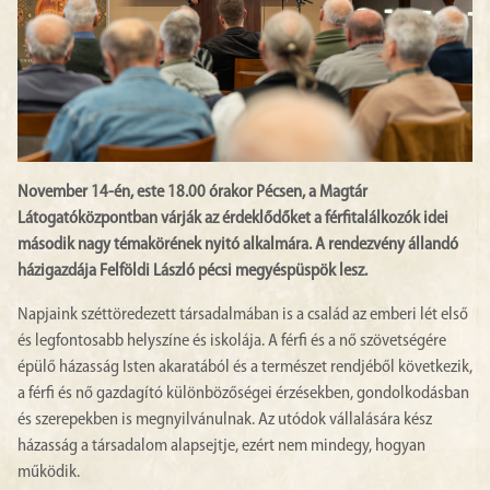
November 14-én, este 18.00 órakor Pécsen, a Magtár
Látogatóközpontban várják az érdeklődőket a férfitalálkozók idei
második nagy témakörének nyitó alkalmára. A rendezvény állandó
házigazdája Felföldi László pécsi megyéspüspök lesz.
Napjaink széttöredezett társadalmában is a család az emberi lét első
és legfontosabb helyszíne és iskolája. A férfi és a nő szövetségére
épülő házasság Isten akaratából és a természet rendjéből következik,
a férfi és nő gazdagító különbözőségei érzésekben, gondolkodásban
és szerepekben is megnyilvánulnak. Az utódok vállalására kész
házasság a társadalom alapsejtje, ezért nem mindegy, hogyan
működik.