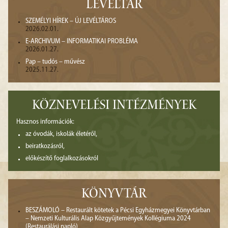
LEVÉLTÁR
SZEMÉLYI HÍREK – ÚJ LEVÉLTÁROS
2026.02.01.
E-ARCHIVUM – INFORMATIKAI PROBLÉMA
2026.01.27.
Pap – tudós – művész
2025.11.27.
KÖZNEVELÉSI INTÉZMÉNYEK
Hasznos információk:
az óvodák, iskolák életéről,
beiratkozásról,
előkészítő foglalkozásokról
KÖNYVTÁR
BESZÁMOLÓ – Restaurált kötetek a Pécsi Egyházmegyei Könyvtárban
– Nemzeti Kulturális Alap Közgyűjtemények Kollégiuma 2024
(Restaurálási napló)