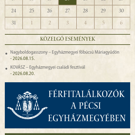
24
25
26
27
28
29
30
31
1
2
3
4
5
6
KÖZELGŐ ESEMÉNYEK
Nagyboldogasszony – Egyházmegyei főbúcsú Máriagyűdön
- 2026.08.15.
KOVÁSZ – Egyházmegyei családi fesztivál
- 2026.08.20.