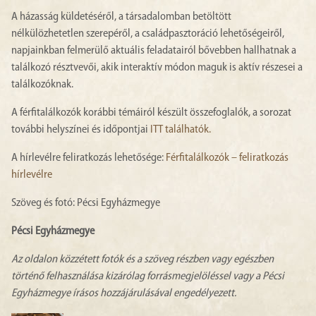
A házasság küldetéséről, a társadalomban betöltött
nélkülözhetetlen szerepéről, a családpasztoráció lehetőségeiről,
napjainkban felmerülő aktuális feladatairól bővebben hallhatnak a
találkozó résztvevői, akik interaktív módon maguk is aktív részesei a
találkozóknak.
A férfitalálkozók korábbi témáiról készült összefoglalók, a sorozat
további helyszínei és időpontjai
ITT találhatók.
A hírlevélre feliratkozás lehetősége:
Férfitalálkozók – feliratkozás
hírlevélre
Szöveg és fotó: Pécsi Egyházmegye
Pécsi Egyházmegye
Az oldalon közzétett fotók és a szöveg részben vagy egészben
történő felhasználása kizárólag forrásmegjelöléssel vagy a Pécsi
Egyházmegye írásos hozzájárulásával engedélyezett.