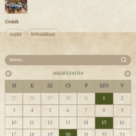
Címkék
család
férfitalálkozó
2026
Augusztus
H
K
SZ
CS
P
SZO
V
27
28
29
30
31
1
2
3
4
5
6
7
8
9
10
11
12
13
14
15
16
17
18
19
20
21
22
23