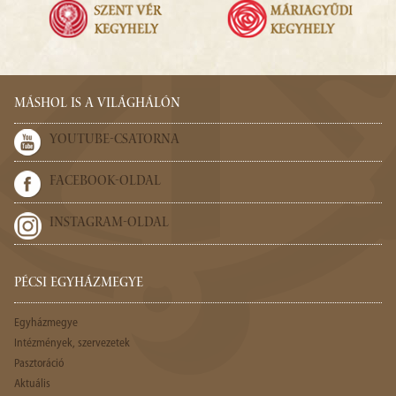
MÁSHOL IS A VILÁGHÁLÓN
YOUTUBE-CSATORNA
FACEBOOK-OLDAL
INSTAGRAM-OLDAL
PÉCSI EGYHÁZMEGYE
Egyházmegye
Intézmények, szervezetek
Pasztoráció
Aktuális