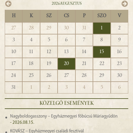
2026
Augusztus
H
K
SZ
CS
P
SZO
V
27
28
29
30
31
1
2
3
4
5
6
7
8
9
10
11
12
13
14
15
16
17
18
19
20
21
22
23
24
25
26
27
28
29
30
31
1
2
3
4
5
6
KÖZELGŐ ESEMÉNYEK
Nagyboldogasszony – Egyházmegyei főbúcsú Máriagyűdön
- 2026.08.15.
KOVÁSZ – Egyházmegyei családi fesztivál