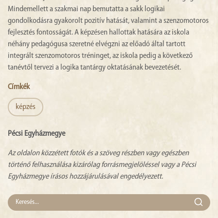
Mindemellett a szakmai nap bemutatta a sakk logikai
gondolkodásra gyakorolt pozitív hatását, valamint a szenzomotoros
fejlesztés fontosságát. A képzésen hallottak hatására az iskola
néhány pedagógusa szeretné elvégzni az előadó által tartott
integrált szenzomotoros tréninget, az iskola pedig a következő
tanévtől tervezi a logika tantárgy oktatásának bevezetését.
Címkék
képzés
Pécsi Egyházmegye
Az oldalon közzétett fotók és a szöveg részben vagy egészben
történő felhasználása kizárólag forrásmegjelöléssel vagy a Pécsi
Egyházmegye írásos hozzájárulásával engedélyezett.