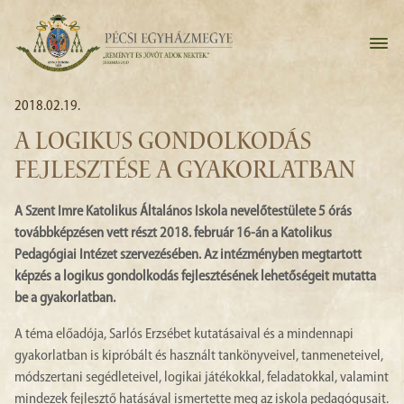
2018.02.19.
A LOGIKUS GONDOLKODÁS
FEJLESZTÉSE A GYAKORLATBAN
A Szent Imre Katolikus Általános Iskola nevelőtestülete 5 órás
továbbképzésen vett részt 2018. február 16-án a Katolikus
Pedagógiai Intézet szervezésében. Az intézményben megtartott
képzés a logikus gondolkodás fejlesztésének lehetőségeit mutatta
be a gyakorlatban.
A téma előadója, Sarlós Erzsébet kutatásaival és a mindennapi
gyakorlatban is kipróbált és használt tankönyveivel, tanmeneteivel,
módszertani segédleteivel, logikai játékokkal, feladatokkal, valamint
mindezek fejlesztő hatásával ismertette meg az iskola pedagógusait.