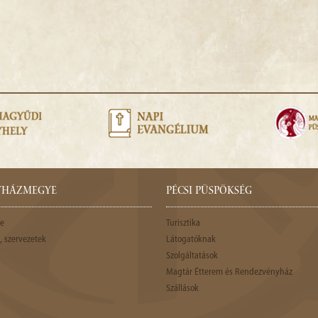
GYHÁZMEGYE
PÉCSI PÜSPÖKSÉG
e
Turisztika
 szervezetek
Látogatóknak
Szolgáltatások
Magtár Étterem és Rendezvényház
Szállások