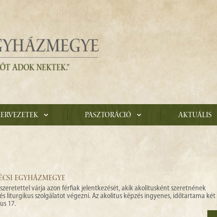
zervezetek
Pasztoráció
Aktuális
PÉCSI EGYHÁZMEGYE
retettel várja azon férfiak jelentkezését, akik akolitusként szeretnének
 liturgikus szolgálatot végezni. Az akolitus képzés ingyenes, időtartama két
us 17.