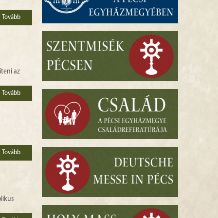
Tovább
íteni az
Tovább
Tovább
likus