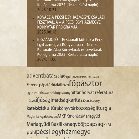
Kulturális Alap Közgyűjtemények
Kollégiuma 2024 (Restaurálási napló)
2025.10.21.
KOVÁSZ A PÉCSI EGYHÁZMEGYE CSALÁDI
FESZTIVÁLJA – A PÉCSI EGYHÁZMEGYEI
KÖNYVTÁR PROGRAMJAI
2025.08.18.
BESZÁMOLÓ – Restaurált kötetek a Pécsi
Egyházmegyei Könyvtárban – Nemzeti
Kulturális Alap Könyvtárak és Levéltárak
Kollégiuma 2023 (Restaurálási napló)
2024.11.06.
advent
báta
család
egyházzene
eucharisztia
főpásztor
Ferenc pápa
férfitalálkozó
hittan
horvát referatúra
gyerekek
havas boldogasszony
ifjúság
imádság
karitász
karácsony
húsvét
liturgia
kultúra
közösség
katekézis
könyvtár
MKPK
mohács
Máriagyűd
Magtár Látogatóközpont
papság
nagyböjt
Máriagyűdi Bazilika
PEM
pécsi egyházmegye
pphf