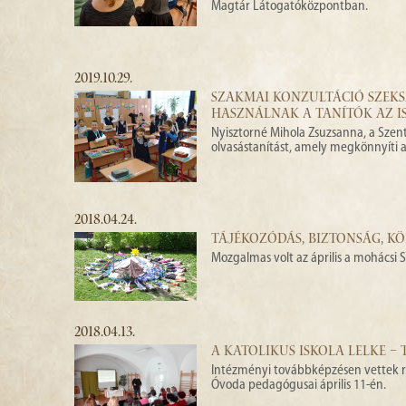
Magtár Látogatóközpontban.
2019.10.29.
SZAKMAI KONZULTÁCIÓ SZEK
HASZNÁLNAK A TANÍTÓK AZ 
Nyisztorné Mihola Zsuzsanna, a Szent
olvasástanítást, amely megkönnyíti
2018.04.24.
TÁJÉKOZÓDÁS, BIZTONSÁG, K
Mozgalmas volt az április a mohácsi
2018.04.13.
A KATOLIKUS ISKOLA LELKE 
Intézményi továbbképzésen vettek rés
Óvoda pedagógusai április 11-én.