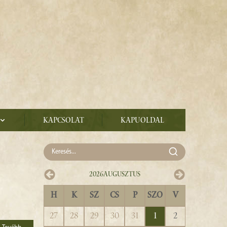
Kapcsolat
Kapuoldal
2026
Augusztus
H
K
SZ
CS
P
SZO
V
27
28
29
30
31
1
2