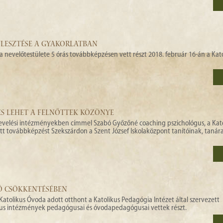
LESZTÉSE A GYAKORLATBAN
la nevelőtestülete 5 órás továbbképzésen vett részt 2018. február 16-án a Kat
YES LEHET A FELNŐTTEK KÖZÖNYE
znevelési intézményekben címmel Szabó Győzőné coaching pszichológus, a Kat
tt továbbképzést Szekszárdon a Szent József Iskolaközpont tanítóinak, tanár
IÓ CSÖKKENTÉSÉBEN
atolikus Óvoda adott otthont a Katolikus Pedagógia Intézet által szervezett
us intézmények pedagógusai és óvodapedagógusai vettek részt.