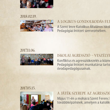
2018.02.19.
A LOGIKUS GONDOLKODÁS FEJ
A Szent Imre Katolikus Általános Isko
Pedagógiai Intézet szervezésében.
2017.11.06.
ISKOLAI AGRESSZIÓ – VESZÉL
Konfliktus és agressziókezelés a kö
Pedagógiai Intézet munkatársa tarto
óvodapedagógusainak.
2017.05.15.
A JÁTÉK SZEREPE AZ AGRESSZ
Május 11-én a mohácsi Szent Ferenc K
továbbképzésnek, amelyen a katolik