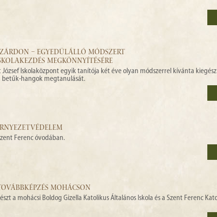
SZÁRDON – EGYEDÜLÁLLÓ MÓDSZERT
ISKOLAKEZDÉS MEGKÖNNYÍTÉSÉRE
 József Iskolaközpont egyik tanítója két éve olyan módszerrel kívánta kiegész
 a betűk-hangok megtanulását.
ÖRNYEZETVÉDELEM
 Szent Ferenc óvodában.
– TOVÁBBKÉPZÉS MOHÁCSON
zt a mohácsi Boldog Gizella Katolikus Általános Iskola és a Szent Ferenc Kato