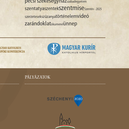
pécsi székesegyház
szabadegyetem
szentmise
szentatya
szentek
Szentév - 2025
videó
történelem
szűzanya
szerzetesek
zarándoklat
ünnep
ökumené
PÁLYÁZATOK