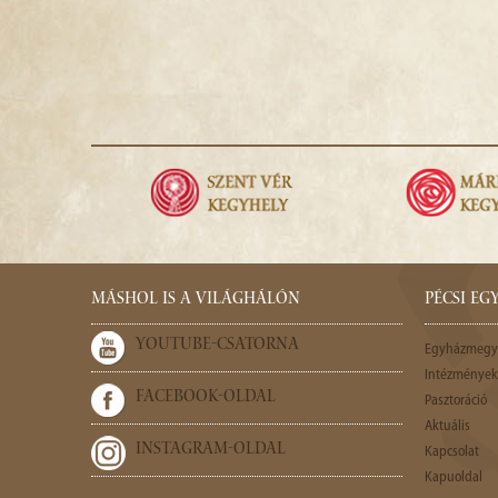
MÁSHOL IS A VILÁGHÁLÓN
PÉCSI E
YOUTUBE-CSATORNA
Egyházmegy
Intézmények,
FACEBOOK-OLDAL
Pasztoráció
Aktuális
INSTAGRAM-OLDAL
Kapcsolat
Kapuoldal