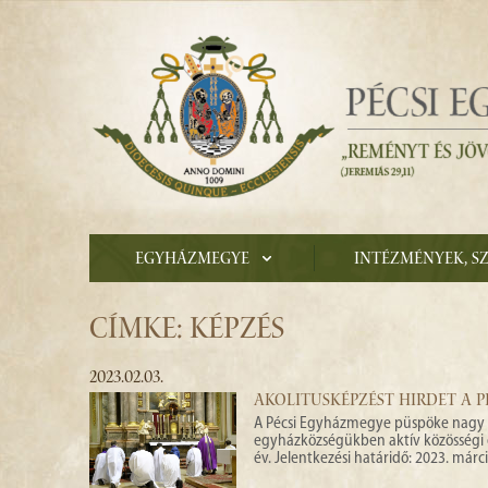
Egyházmegye
Intézmények, s
CÍMKE: KÉPZÉS
2023.02.03.
AKOLITUSKÉPZÉST HIRDET A 
A Pécsi Egyházmegye püspöke nagy sze
egyházközségükben aktív közösségi és
év. Jelentkezési határidő: 2023. márci