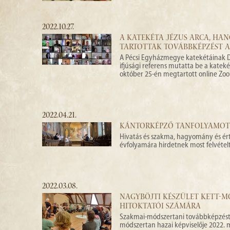
2022.10.27.
A KATEKÉTA JÉZUS ARCA, HAN
TARTOTTAK TOVÁBBKÉPZÉST A
A Pécsi Egyházmegye katekétáinak Dr
ifjúsági referens mutatta be a kateké
október 25-én megtartott online Zo
2022.04.21.
KÁNTORKÉPZŐ TANFOLYAMOT 
Hivatás és szakma, hagyomány és ér
évfolyamára hirdetnek most felvételt
2022.03.08.
NAGYBÖJTI KÉSZÜLET KETT-
HITOKTATÓI SZÁMÁRA
Szakmai-módszertani továbbképzést t
módszertan hazai képviselője 2022. 