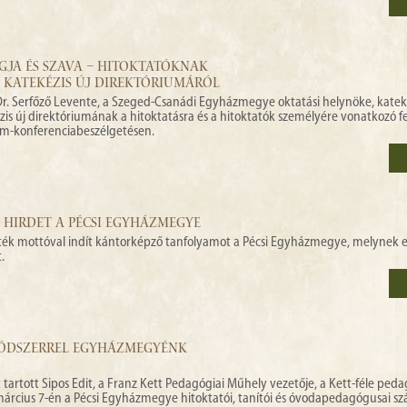
GJA ÉS SZAVA – HITOKTATÓKNAK
 KATEKÉZIS ÚJ DIREKTÓRIUMÁRÓL
. Serfőző Levente, a Szeged-Csanádi Egyházmegye oktatási helynöke, kateke
zis új direktóriumának a hitoktatásra és a hitoktatók személyére vonatkozó fe
om-konferenciabeszélgetésen.
HIRDET A PÉCSI EGYHÁZMEGYE
ték mottóval indít kántorképző tanfolyamot a Pécsi Egyházmegye, melynek e
.
MÓDSZERREL EGYHÁZMEGYÉNK
artott Sipos Edit, a Franz Kett Pedagógiai Műhely vezetője, a Kett-féle ped
március 7-én a Pécsi Egyházmegye hitoktatói, tanítói és óvodapedagógusai s