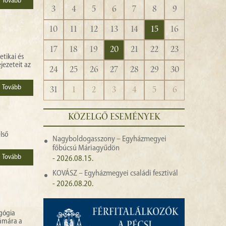
Tovább
3
4
5
6
7
8
9
10
11
12
13
14
15
16
17
18
19
20
21
22
23
tikai és
jezeteit az
24
25
26
27
28
29
30
Tovább
31
1
2
3
4
5
6
KÖZELGŐ ESEMÉNYEK
lső
Nagyboldogasszony – Egyházmegyei
főbúcsú Máriagyűdön
Tovább
- 2026.08.15.
KOVÁSZ – Egyházmegyei családi fesztivál
- 2026.08.20.
agógia
zámára a