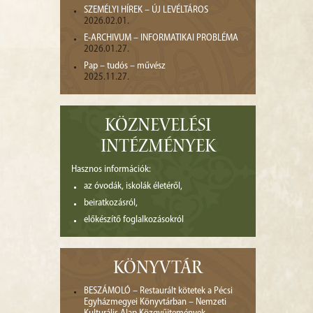
SZEMÉLYI HÍREK – ÚJ LEVÉLTÁROS
2026.02.01.
E-ARCHIVUM – INFORMATIKAI PROBLÉMA
2026.01.27.
Pap – tudós – művész
2025.11.27.
KÖZNEVELÉSI
INTÉZMÉNYEK
Hasznos információk:
az óvodák, iskolák életéről,
beiratkozásról,
előkészítő foglalkozásokról
KÖNYVTÁR
BESZÁMOLÓ – Restaurált kötetek a Pécsi
Egyházmegyei Könyvtárban – Nemzeti