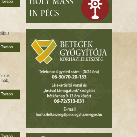
Tovább
olikus
Tovább
olikus
ainak,
Tovább
Tovább