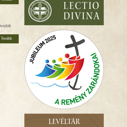
 óvodák
Tovább
LEVÉLTÁR