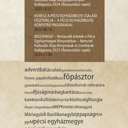
Kulturális Alap Közgyűjtemények
Kollégiuma 2024 (Restaurálási napló)
2025.10.21.
KOVÁSZ A PÉCSI EGYHÁZMEGYE CSALÁDI
FESZTIVÁLJA – A PÉCSI EGYHÁZMEGYEI
KÖNYVTÁR PROGRAMJAI
2025.08.18.
BESZÁMOLÓ – Restaurált kötetek a Pécsi
Egyházmegyei Könyvtárban – Nemzeti
Kulturális Alap Könyvtárak és Levéltárak
Kollégiuma 2023 (Restaurálási napló)
2024.11.06.
advent
báta
család
egyházzene
eucharisztia
főpásztor
Ferenc pápa
férfitalálkozó
hittan
horvát referatúra
gyerekek
havas boldogasszony
ifjúság
imádság
karitász
karácsony
húsvét
liturgia
kultúra
közösség
katekézis
könyvtár
MKPK
mohács
Máriagyűd
Magtár Látogatóközpont
papság
nagyböjt
Máriagyűdi Bazilika
PEM
pécsi egyházmegye
pphf