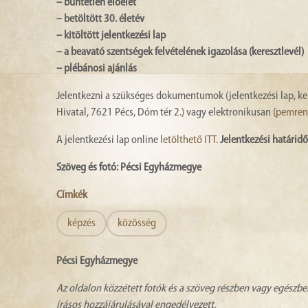
– büntetlen előélet
– betöltött 30. életév
– kitöltött jelentkezési lap
– a beavató szentségek felvételének igazolása (keresztlevél)
– plébánosi ajánlás
Jelentkezni a szükséges dokumentumok (jelentkezési lap, ker
Hivatal, 7621 Pécs, Dóm tér 2.) vagy elektronikusan (
pemren
A jelentkezési lap online
letölthető ITT.
Jelentkezési határidő
Szöveg és fotó: Pécsi Egyházmegye
Címkék
képzés
közösség
Pécsi Egyházmegye
Az oldalon közzétett fotók és a szöveg részben vagy egészbe
írásos hozzájárulásával engedélyezett.