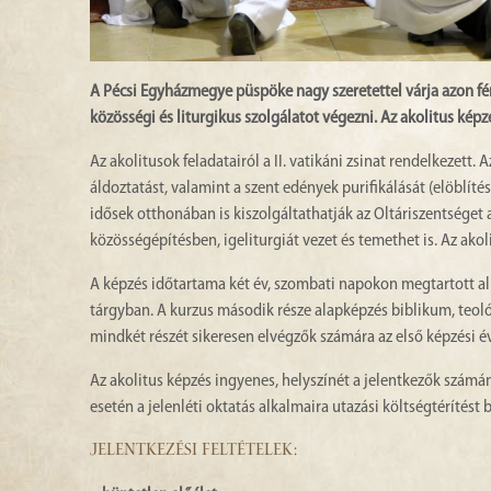
A Pécsi Egyházmegye püspöke nagy szeretettel várja azon fé
közösségi és liturgikus szolgálatot végezni. Az akolitus képz
Az akolitusok feladatairól a II. vatikáni zsinat rendelkezett.
áldoztatást, valamint a szent edények purifikálását (elöblít
idősek otthonában is kiszolgáltathatják az Oltáriszentséget 
közösségépítésben, igeliturgiát vezet és temethet is. Az ako
A képzés időtartama két év, szombati napokon megtartott al
tárgyban. A kurzus második része alapképzés biblikum, teológi
mindkét részét sikeresen elvégzők számára az első képzési év 
Az akolitus képzés ingyenes, helyszínét a jelentkezők szám
esetén a jelenléti oktatás alkalmaira utazási költségtérítést 
JELENTKEZÉSI FELTÉTELEK: