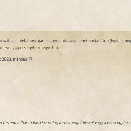
esztlevél, plébánosi ajánlás) becsatolásával lehet postai úton (Egyházme
dezveny@pecs.egyhazmegye.hu
).
: 2023. március 17.
n történő felhasználása kizárólag forrásmegjelöléssel vagy a Pécsi Egyhá