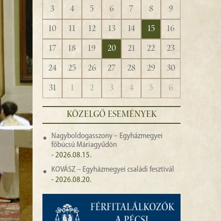
3
4
5
6
7
8
9
10
11
12
13
14
15
16
17
18
19
20
21
22
23
24
25
26
27
28
29
30
31
1
2
3
4
5
6
KÖZELGŐ ESEMÉNYEK
Nagyboldogasszony – Egyházmegyei
főbúcsú Máriagyűdön
- 2026.08.15.
KOVÁSZ – Egyházmegyei családi fesztivál
- 2026.08.20.