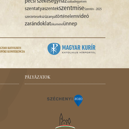
pécsi székesegyház
szabadegyetem
szentmise
szentatya
szentek
Szentév - 2025
videó
történelem
szűzanya
szerzetesek
zarándoklat
ünnep
ökumené
PÁLYÁZATOK