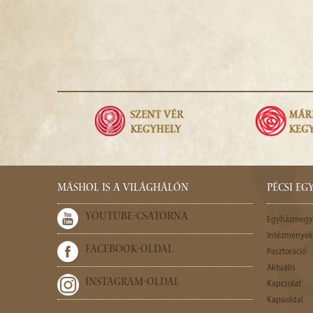
MÁSHOL IS A VILÁGHÁLÓN
PÉCSI E
YOUTUBE-CSATORNA
Egyházmegy
Intézmények,
FACEBOOK-OLDAL
Pasztoráció
Aktuális
INSTAGRAM-OLDAL
Kapcsolat
Kapuoldal