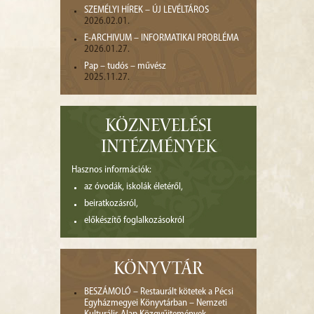
SZEMÉLYI HÍREK – ÚJ LEVÉLTÁROS
2026.02.01.
E-ARCHIVUM – INFORMATIKAI PROBLÉMA
2026.01.27.
Pap – tudós – művész
2025.11.27.
KÖZNEVELÉSI
INTÉZMÉNYEK
Hasznos információk:
az óvodák, iskolák életéről,
beiratkozásról,
előkészítő foglalkozásokról
KÖNYVTÁR
BESZÁMOLÓ – Restaurált kötetek a Pécsi
Egyházmegyei Könyvtárban – Nemzeti