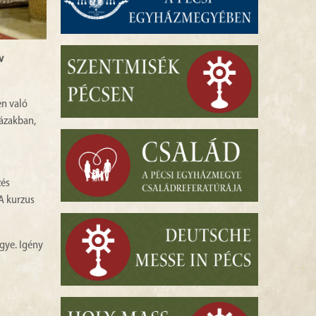
v
en való
házakban,
zés
 A kurzus
gye. Igény