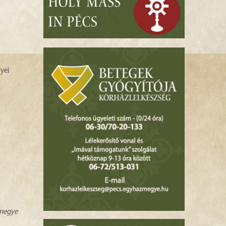
gyei
zmegye