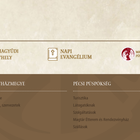
GYHÁZMEGYE
PÉCSI PÜSPÖKSÉG
e
Turisztika
 szervezetek
Látogatóknak
Szolgáltatások
Magtár Étterem és Rendezvényház
Szállások