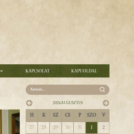
Kapcsolat
Kapuoldal
2026
Augusztus
H
K
SZ
CS
P
SZO
V
27
28
29
30
31
1
2