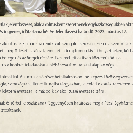
rfiak jelentkezését, akik akolitusként szeretnének egyházközségükben aktí
és ingyenes, időtartama két év. Jelentkezési határidő: 2023. március 17.
 Az akolitus az Eucharistia rendkívüli szolgálói, szükség esetén a szentmisék
ését, megtörlését) is végzik, emellett a templomon kívüli helyszíneken, kór
a betegek és az öregek részére. Ezek mellett aktívan közreműködik a
litus a konkrét feladatokat a plébánosa útmutatásai alapján végzi.
kalmakkal. A kurzus első része hétalkalmas online-képzés közösségszerve
a, szentségtan, illetve liturgika tárgyakban, jelenléti oktatás keretében.
lektorrá avatással, a második év akolitussá avatással zárul.
ának és térbeli eloszlásának függvényében határozza meg a Pécsi Egyházme
biztosítanak.