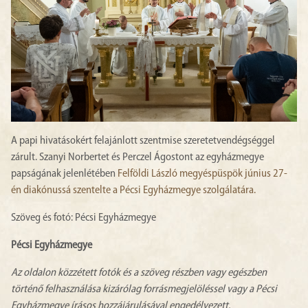
A papi hivatásokért felajánlott szentmise szeretetvendégséggel
zárult. Szanyi Norbertet és Perczel Ágostont az egyházmegye
papságának jelenlétében
Felföldi László megyéspüspök június 27-
én diakónussá szentelte a Pécsi Egyházmegye szolgálatára.
Szöveg és fotó: Pécsi Egyházmegye
Pécsi Egyházmegye
Az oldalon közzétett fotók és a szöveg részben vagy egészben
történő felhasználása kizárólag forrásmegjelöléssel vagy a Pécsi
Egyházmegye írásos hozzájárulásával engedélyezett.