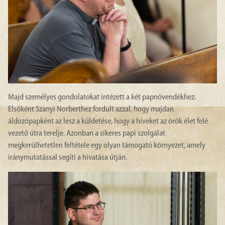
Majd személyes gondolatokat intézett a két papnövendékhez.
Elsőként Szanyi Norberthez fordult azzal, hogy majdan
áldozópapként az lesz a küldetése, hogy a híveket az örök élet felé
vezető útra terelje. Azonban a sikeres papi szolgálat
megkerülhetetlen feltétele egy olyan támogató környezet, amely
iránymutatással segíti a hivatása útján.