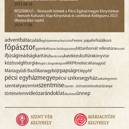
2025.08.18.
BESZÁMOLÓ – Restaurált kötetek a Pécsi Egyházmegyei Könyvtárban
– Nemzeti Kulturális Alap Könyvtárak és Levéltárak Kollégiuma 2023
(Restaurálási napló)
2024.11.06.
advent
báta
család
Ferenc pápa
férfitalálkozó
egyházzene
eucharisztia
főpásztor
hittan
horvát referatúra
gyerekek
havas boldogasszony
húsvét
ifjúság
imádság
karitász
kultúra
katekézis
könyvtár
karácsony
liturgia
közösség
MKPK
mohács
Máriagyűd
Magtár Látogatóközpont
papság
nagyböjt
Máriagyűdi Bazilika
pphf
PEM
pécsi egyházmegye
pécsi székesegyház
szabadegyetem
szentmise
szentatya
szentek
szűzanya
szerzetesek
Szentév - 2025
videó
zarándoklat
ünnep
történelem
ökumené