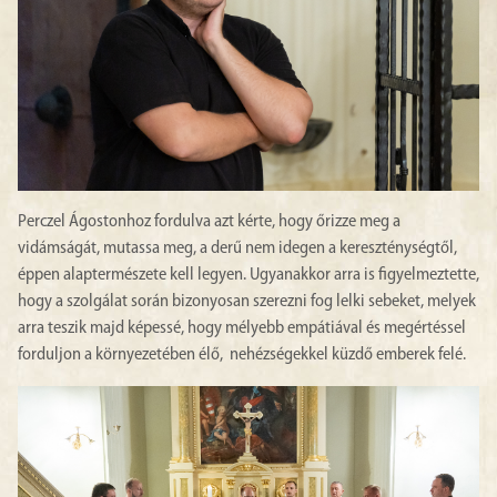
Perczel Ágostonhoz fordulva azt kérte, hogy őrizze meg a
vidámságát, mutassa meg, a derű nem idegen a kereszténységtől,
éppen alaptermészete kell legyen. Ugyanakkor arra is figyelmeztette,
hogy a szolgálat során bizonyosan szerezni fog lelki sebeket, melyek
arra teszik majd képessé, hogy mélyebb empátiával és megértéssel
forduljon a környezetében élő, nehézségekkel küzdő emberek felé.