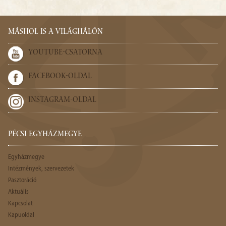
MÁSHOL IS A VILÁGHÁLÓN
YOUTUBE-CSATORNA
FACEBOOK-OLDAL
INSTAGRAM-OLDAL
PÉCSI EGYHÁZMEGYE
Egyházmegye
Intézmények, szervezetek
Pasztoráció
Aktuális
Kapcsolat
Kapuoldal