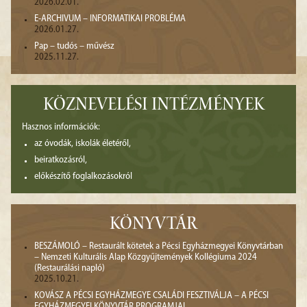
2026.02.01.
E-ARCHIVUM – INFORMATIKAI PROBLÉMA
2026.01.27.
Pap – tudós – művész
2025.11.27.
KÖZNEVELÉSI INTÉZMÉNYEK
Hasznos információk:
az óvodák, iskolák életéről,
beiratkozásról,
előkészítő foglalkozásokról
KÖNYVTÁR
BESZÁMOLÓ – Restaurált kötetek a Pécsi Egyházmegyei Könyvtárban
– Nemzeti Kulturális Alap Közgyűjtemények Kollégiuma 2024
(Restaurálási napló)
2025.10.21.
KOVÁSZ A PÉCSI EGYHÁZMEGYE CSALÁDI FESZTIVÁLJA – A PÉCSI
EGYHÁZMEGYEI KÖNYVTÁR PROGRAMJAI