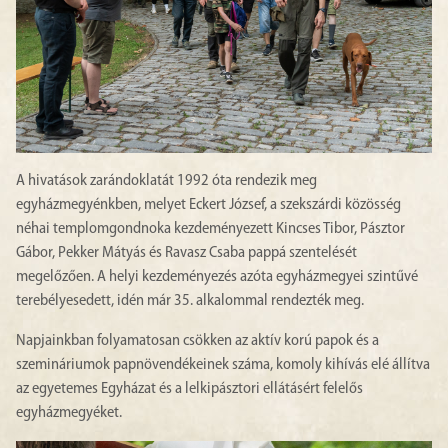
A hivatások zarándoklatát 1992 óta rendezik meg
egyházmegyénkben, melyet Eckert József, a szekszárdi közösség
néhai templomgondnoka kezdeményezett Kincses Tibor, Pásztor
Gábor, Pekker Mátyás és Ravasz Csaba pappá szentelését
megelőzően. A helyi kezdeményezés azóta egyházmegyei szintűvé
terebélyesedett, idén már 35. alkalommal rendezték meg.
Napjainkban folyamatosan csökken az aktív korú papok és a
szemináriumok papnövendékeinek száma, komoly kihívás elé állítva
az egyetemes Egyházat és a lelkipásztori ellátásért felelős
egyházmegyéket.