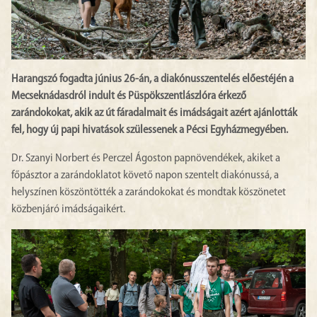
Harangszó fogadta június 26-án, a diakónusszentelés előestéjén a
Mecseknádasdról indult és Püspökszentlászlóra érkező
zarándokokat, akik az út fáradalmait és imádságait azért ajánlották
fel, hogy új papi hivatások szülessenek a Pécsi Egyházmegyében.
Dr. Szanyi Norbert és Perczel Ágoston papnövendékek, akiket a
főpásztor a zarándoklatot követő napon szentelt diakónussá, a
helyszínen köszöntötték a zarándokokat és mondtak köszönetet
közbenjáró imádságaikért.