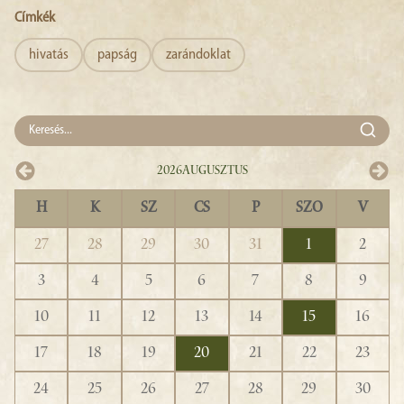
Címkék
hivatás
papság
zarándoklat
2026
Augusztus
H
K
SZ
CS
P
SZO
V
27
28
29
30
31
1
2
3
4
5
6
7
8
9
10
11
12
13
14
15
16
17
18
19
20
21
22
23
24
25
26
27
28
29
30