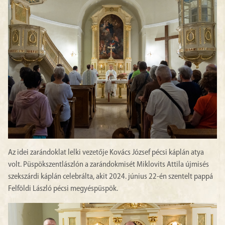
Az idei zarándoklat lelki vezetője Kovács József pécsi káplán atya
volt. Püspökszentlászlón a zarándokmisét Miklovits Attila újmisés
szekszárdi káplán celebrálta, akit 2024. június 22-én szentelt pappá
Felföldi László pécsi megyéspüspök.