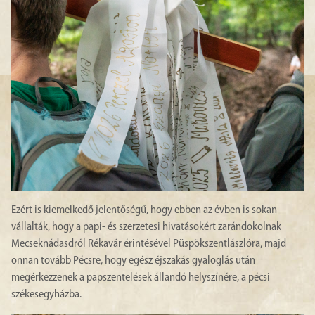
Ezért is kiemelkedő jelentőségű, hogy ebben az évben is sokan
vállalták, hogy a papi- és szerzetesi hivatásokért zarándokolnak
Mecseknádasdról Rékavár érintésével Püspökszentlászlóra, majd
onnan tovább Pécsre, hogy egész éjszakás gyaloglás után
megérkezzenek a papszentelések állandó helyszínére, a pécsi
székesegyházba.