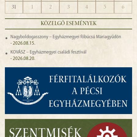
31
1
2
3
4
5
6
KÖZELGŐ ESEMÉNYEK
Nagyboldogasszony – Egyházmegyei főbúcsú Máriagyűdön
- 2026.08.15.
KOVÁSZ – Egyházmegyei családi fesztivál
- 2026.08.20.