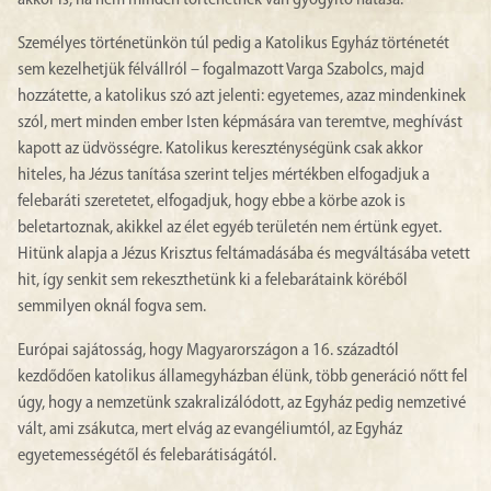
akkor is, ha nem minden történetnek van gyógyító hatása.
Személyes történetünkön túl pedig a Katolikus Egyház történetét
sem kezelhetjük félvállról – fogalmazott Varga Szabolcs, majd
hozzátette, a katolikus szó azt jelenti: egyetemes, azaz mindenkinek
szól, mert minden ember Isten képmására van teremtve, meghívást
kapott az üdvösségre. Katolikus kereszténységünk csak akkor
hiteles, ha Jézus tanítása szerint teljes mértékben elfogadjuk a
felebaráti szeretetet, elfogadjuk, hogy ebbe a körbe azok is
beletartoznak, akikkel az élet egyéb területén nem értünk egyet.
Hitünk alapja a Jézus Krisztus feltámadásába és megváltásába vetett
hit, így senkit sem rekeszthetünk ki a felebarátaink köréből
semmilyen oknál fogva sem.
Európai sajátosság, hogy Magyarországon a 16. századtól
kezdődően katolikus államegyházban élünk, több generáció nőtt fel
úgy, hogy a nemzetünk szakralizálódott, az Egyház pedig nemzetivé
vált, ami zsákutca, mert elvág az evangéliumtól, az Egyház
egyetemességétől és felebarátiságától.