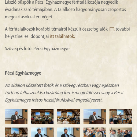
László püspök a Pécsi Egyházmegye férfitalálkozója negyedik
évadának záró témájában. A találkozó hagyományosan csoportos
megosztásokkal ért véget.
A férfitalálkozók korábbi témáiról készült összefoglalók
ITT,
további
helyszínei és időpontjai
itt találhatók.
Szöveg és fotó: Pécsi Egyházmegye
Pécsi Egyházmegye
Az oldalon közzétett fotók és a szöveg részben vagy egészben
történő felhasználása kizárólag forrásmegjelöléssel vagy a Pécsi
Egyházmegye írásos hozzájárulásával engedélyezett.