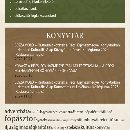
az óvodák, iskolák életéről,
beiratkozásról,
előkészítő foglalkozásokról
KÖNYVTÁR
BESZÁMOLÓ – Restaurált kötetek a Pécsi Egyházmegyei Könyvtárban
– Nemzeti Kulturális Alap Közgyűjtemények Kollégiuma 2024
(Restaurálási napló)
2025.10.21.
KOVÁSZ A PÉCSI EGYHÁZMEGYE CSALÁDI FESZTIVÁLJA – A PÉCSI
EGYHÁZMEGYEI KÖNYVTÁR PROGRAMJAI
2025.08.18.
BESZÁMOLÓ – Restaurált kötetek a Pécsi Egyházmegyei Könyvtárban
– Nemzeti Kulturális Alap Könyvtárak és Levéltárak Kollégiuma 2023
(Restaurálási napló)
2024.11.06.
advent
báta
család
Ferenc pápa
férfitalálkozó
egyházzene
eucharisztia
főpásztor
hittan
horvát referatúra
gyerekek
havas boldogasszony
húsvét
ifjúság
imádság
karitász
kultúra
katekézis
könyvtár
karácsony