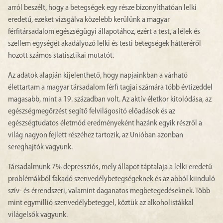
arról beszélt, hogy a betegségek egy része bizonyíthatóan lelki
eredetű, ezeket vizsgálva közelebb kerülünk a magyar
férfitársadalom egészségügyi állapotához, ezért a test, a lélek és
szellem egységét akadályozó lelki és testi betegségek hátteréről
hozott számos statisztikai mutatót.
Az adatok alapján kijelenthető, hogy napjainkban a várható
élettartam a magyar társadalom férfi tagjai számára több évtizeddel
magasabb, mint a 19. században volt. Az aktív életkor kitolódása, az
egészségmegőrzést segítő felvilágosító előadások és az
egészségtudatos életmód eredményeként hazánk egyik részről a
világ nagyon fejlett részéhez tartozik, az Unióban azonban
sereghajtók vagyunk.
Társadalmunk 7% depressziós, mely állapot táptalaja a lelki eredetű
problémákból fakadó szenvedélybetegségeknek és az abból kiinduló
szív- és érrendszeri, valamint daganatos megbetegedéseknek. Több
mint egymillió szenvedélybeteggel, köztük az alkoholistákkal
világelsők vagyunk.