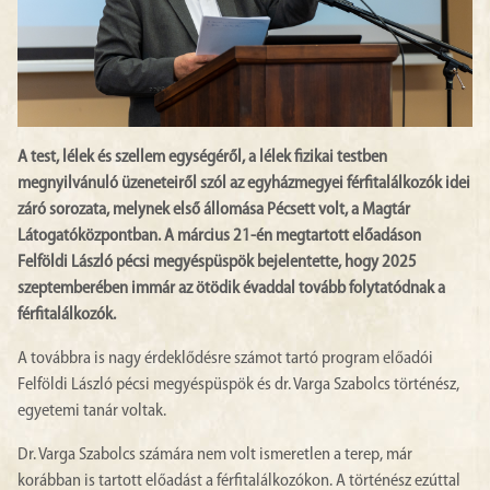
A test, lélek és szellem egységéről, a lélek fizikai testben
megnyilvánuló üzeneteiről szól az egyházmegyei férfitalálkozók idei
záró sorozata, melynek első állomása Pécsett volt, a Magtár
Látogatóközpontban. A március 21-én megtartott előadáson
Felföldi László pécsi megyéspüspök bejelentette, hogy 2025
szeptemberében immár az ötödik évaddal tovább folytatódnak a
férfitalálkozók.
A továbbra is nagy érdeklődésre számot tartó program előadói
Felföldi László pécsi megyéspüspök és dr. Varga Szabolcs történész,
egyetemi tanár voltak.
Dr. Varga Szabolcs számára nem volt ismeretlen a terep, már
korábban is tartott előadást a férfitalálkozókon. A történész ezúttal