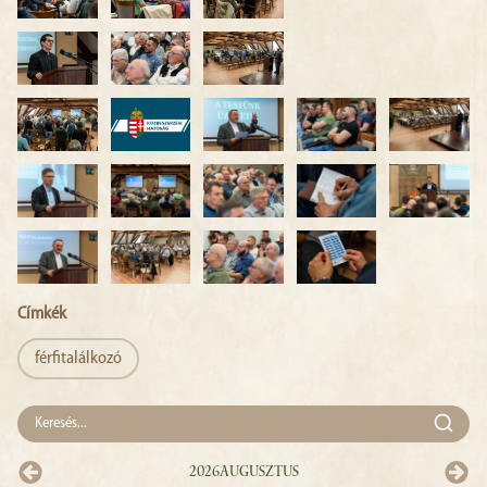
Címkék
férfitalálkozó
2026
Augusztus