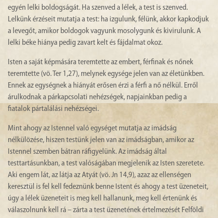
egyén lelki boldogságát. Ha szenved a lélek, a test is szenved.
Lelkünk érzéseit mutatja a test: ha izgulunk, félünk, akkor kapkodjuk
a levegőt, amikor boldogok vagyunk mosolygunk és kivirulunk. A
lelki béke hiánya pedig zavart kelt és fájdalmat okoz.
Isten a saját képmására teremtette az embert, férfinak és nőnek
teremtette (vö. Ter 1,27), melynek egysége jelen van az életünkben.
Ennek az egységnek a hiányát erősen érzi a férfi a nő nélkül. Erről
árulkodnak a párkapcsolati nehézségek, napjainkban pedig a
fiatalok pártalálási nehézségei.
Mint ahogy az Istennel való egységet mutatja az imádság
nélkülözése, hiszen testünk jelen van az imádságban, amikor az
Istennel szemben bátran ráfigyelünk. Az imádság által
testtartásunkban, a test valóságában megjelenik az Isten szeretete.
Aki engem lát, az látja az Atyát (vö. Jn 14,9), azaz az ellenségen
keresztül is fel kell fedeznünk benne Istent és ahogy a test üzeneteit,
úgy a lélek üzeneteit is meg kell hallanunk, meg kell értenünk és
válaszolnunk kell rá – zárta a test üzenetének értelmezését Felföldi