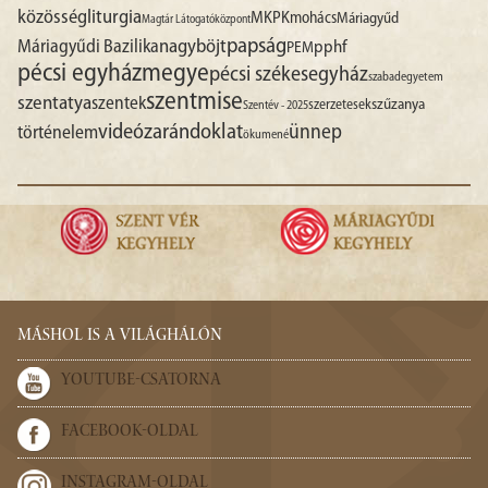
liturgia
közösség
MKPK
mohács
Máriagyűd
Magtár Látogatóközpont
papság
nagyböjt
Máriagyűdi Bazilika
pphf
PEM
pécsi egyházmegye
pécsi székesegyház
szabadegyetem
szentmise
szentatya
szentek
szűzanya
szerzetesek
Szentév - 2025
videó
zarándoklat
ünnep
történelem
ökumené
MÁSHOL IS A VILÁGHÁLÓN
YOUTUBE-CSATORNA
FACEBOOK-OLDAL
INSTAGRAM-OLDAL