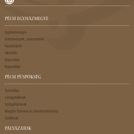
PÉCSI EGYHÁZMEGYE
Egyházmegye
Intézmények, szervezetek
Pasztoráció
Aktuális
Kapcsolat
Kapuoldal
PÉCSI PÜSPÖKSÉG
Turisztika
Látogatóknak
Szolgáltatások
Magtár Étterem és Rendezvényház
Szállások
PÁLYÁZATOK