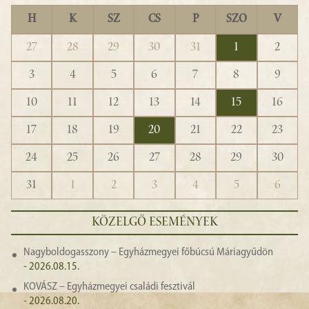
H
K
SZ
CS
P
SZO
V
27
28
29
30
31
1
2
3
4
5
6
7
8
9
10
11
12
13
14
15
16
17
18
19
20
21
22
23
24
25
26
27
28
29
30
31
1
2
3
4
5
6
KÖZELGŐ ESEMÉNYEK
Nagyboldogasszony – Egyházmegyei főbúcsú Máriagyűdön
- 2026.08.15.
KOVÁSZ – Egyházmegyei családi fesztivál
- 2026.08.20.