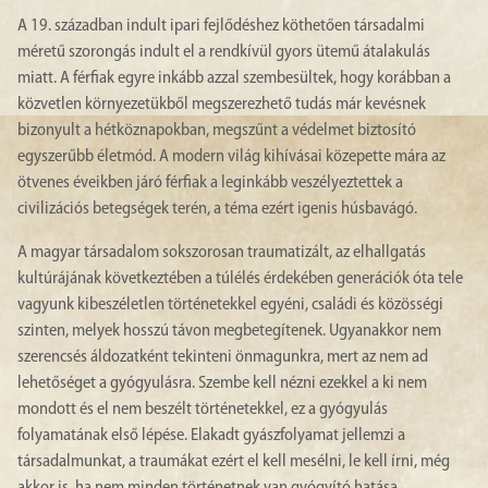
A 19. században indult ipari fejlődéshez köthetően társadalmi
méretű szorongás indult el a rendkívül gyors ütemű átalakulás
miatt. A férfiak egyre inkább azzal szembesültek, hogy korábban a
közvetlen környezetükből megszerezhető tudás már kevésnek
bizonyult a hétköznapokban, megszűnt a védelmet biztosító
egyszerűbb életmód. A modern világ kihívásai közepette mára az
ötvenes éveikben járó férfiak a leginkább veszélyeztettek a
civilizációs betegségek terén, a téma ezért igenis húsbavágó.
A magyar társadalom sokszorosan traumatizált, az elhallgatás
kultúrájának következtében a túlélés érdekében generációk óta tele
vagyunk kibeszéletlen történetekkel egyéni, családi és közösségi
szinten, melyek hosszú távon megbetegítenek. Ugyanakkor nem
szerencsés áldozatként tekinteni önmagunkra, mert az nem ad
lehetőséget a gyógyulásra. Szembe kell nézni ezekkel a ki nem
mondott és el nem beszélt történetekkel, ez a gyógyulás
folyamatának első lépése. Elakadt gyászfolyamat jellemzi a
társadalmunkat, a traumákat ezért el kell mesélni, le kell írni, még