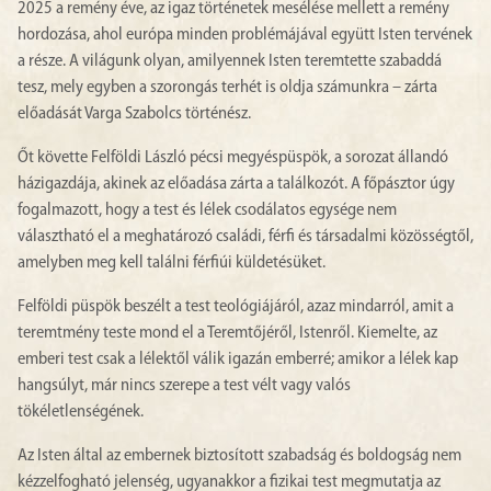
2025 a remény éve, az igaz történetek mesélése mellett a remény
hordozása, ahol európa minden problémájával együtt Isten tervének
a része. A világunk olyan, amilyennek Isten teremtette szabaddá
tesz, mely egyben a szorongás terhét is oldja számunkra – zárta
előadását Varga Szabolcs történész.
Őt követte Felföldi László pécsi megyéspüspök, a sorozat állandó
házigazdája, akinek az előadása zárta a találkozót. A főpásztor úgy
fogalmazott, hogy a test és lélek csodálatos egysége nem
választható el a meghatározó családi, férfi és társadalmi közösségtől,
amelyben meg kell találni férfiúi küldetésüket.
Felföldi püspök beszélt a test teológiájáról, azaz mindarról, amit a
teremtmény teste mond el a Teremtőjéről, Istenről. Kiemelte, az
emberi test csak a lélektől válik igazán emberré; amikor a lélek kap
hangsúlyt, már nincs szerepe a test vélt vagy valós
tökéletlenségének.
Az Isten által az embernek biztosított szabadság és boldogság nem
kézzelfogható jelenség, ugyanakkor a fizikai test megmutatja az