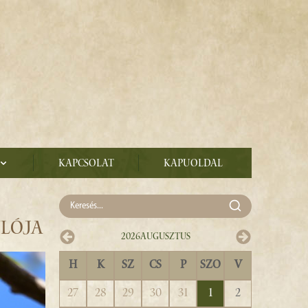
Kapcsolat
Kapuoldal
ULÓJA
2026
Augusztus
H
K
SZ
CS
P
SZO
V
27
28
29
30
31
1
2