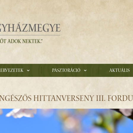
zervezetek
Pasztoráció
Aktuális
NGÉSZŐS HITTANVERSENY III. FORD