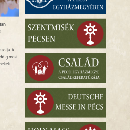
ttan
s
azolja. A
addig most
rmekek