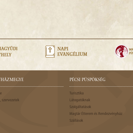
GYHÁZMEGYE
PÉCSI PÜSPÖKSÉG
e
Turisztika
 szervezetek
Látogatóknak
Szolgáltatások
Magtár Étterem és Rendezvényház
Szállások