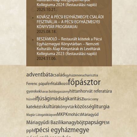
Kulturális Alap Közgyűjtemények
Kollégiuma 2024 (Restaurálási napló)
2025.10.21.
KOVÁSZ A PÉCSI EGYHÁZMEGYE CSALÁDI
FESZTIVÁLJA – A PÉCSI EGYHÁZMEGYEI
KÖNYVTÁR PROGRAMJAI
2025.08.18.
BESZÁMOLÓ – Restaurált kötetek a Pécsi
Egyházmegyei Könyvtárban – Nemzeti
Kulturális Alap Könyvtárak és Levéltárak
Kollégiuma 2023 (Restaurálási napló)
2024.11.06.
advent
báta
család
egyházzene
eucharisztia
főpásztor
Ferenc pápa
férfitalálkozó
hittan
horvát referatúra
gyerekek
havas boldogasszony
ifjúság
imádság
karitász
karácsony
húsvét
liturgia
kultúra
közösség
katekézis
könyvtár
MKPK
mohács
Máriagyűd
Magtár Látogatóközpont
papság
nagyböjt
Máriagyűdi Bazilika
PEM
pécsi egyházmegye
pphf