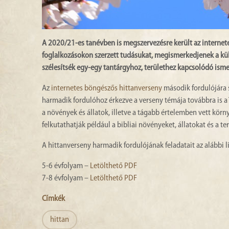
A 2020/21-es tanévben is megszervezésre került az internete
foglalkozásokon szerzett tudásukat, megismerkedjenek a k
szélesítsék egy-egy tantárgyhoz, területhez kapcsolódó isme
Az
internetes böngészős hittanverseny
második fordulójára s
harmadik fordulóhoz érkezve a verseny témája továbbra is a 
a növények és állatok, illetve a tágabb értelemben vett kör
felkutathatják például a bibliai növényeket, állatokat és a 
A hittanverseny harmadik fordulójának feladatait az alábbi li
5-6 évfolyam –
Letölthető PDF
7-8 évfolyam –
Letölthető PDF
Címkék
hittan