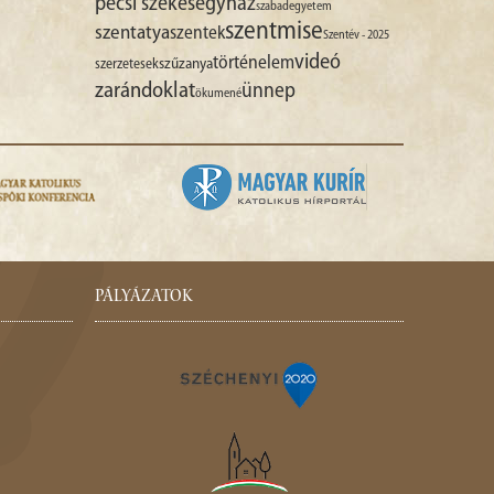
pécsi székesegyház
szabadegyetem
szentmise
szentatya
szentek
Szentév - 2025
videó
történelem
szűzanya
szerzetesek
zarándoklat
ünnep
ökumené
PÁLYÁZATOK