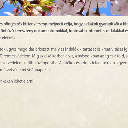
s böngészős hittanverseny, melynek célja, hogy a diákok gyarapítsák a hi
ülönböző keresztény dokumentumokkal, fontosabb internetes oldalakkal é
reteiket.
ok ügyes megoldás érkezett, mely az indulók kitartását és kreativitását ig
Teremtésvédelem. Míg az első körben a víz, a másodikban az ég és a föld, 
nyezetvédelem került középpontba. A játékos és színes feladatokban a gye
természetvédelmi világnapokat.
nkeken lehet elérni: