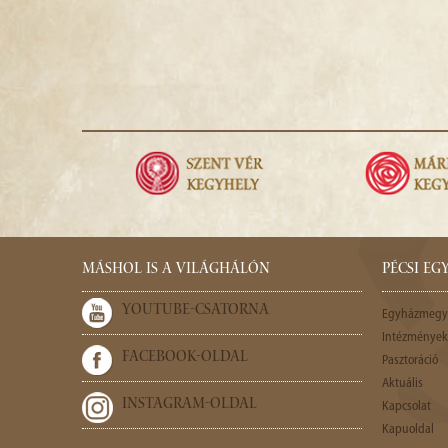
MÁSHOL IS A VILÁGHÁLÓN
PÉCSI E
YOUTUBE-CSATORNA
Egyházmegy
Intézmények,
FACEBOOK-OLDAL
Pasztoráció
Aktuális
INSTAGRAM-OLDAL
Kapcsolat
Kapuoldal