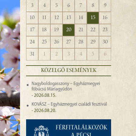
3
4
5
6
7
8
9
10
11
12
13
14
15
16
17
18
19
20
21
22
23
24
25
26
27
28
29
30
31
1
2
3
4
5
6
KÖZELGŐ ESEMÉNYEK
Nagyboldogasszony – Egyházmegyei
főbúcsú Máriagyűdön
- 2026.08.15.
KOVÁSZ – Egyházmegyei családi fesztivál
- 2026.08.20.