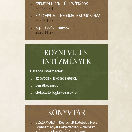
SZEMÉLYI HÍREK – ÚJ LEVÉLTÁROS
2026.02.01.
E-ARCHIVUM – INFORMATIKAI PROBLÉMA
2026.01.27.
Pap – tudós – művész
2025.11.27.
KÖZNEVELÉSI
INTÉZMÉNYEK
Hasznos információk:
az óvodák, iskolák életéről,
beiratkozásról,
előkészítő foglalkozásokról
KÖNYVTÁR
BESZÁMOLÓ – Restaurált kötetek a Pécsi
Egyházmegyei Könyvtárban – Nemzeti