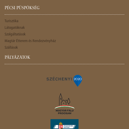
PÉCSI PÜSPÖKSÉG
Turisztika
Látogatóknak
Szolgáltatások
Magtár Étterem és Rendezvényház
Szállások
PÁLYÁZATOK