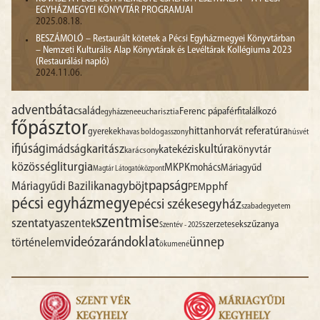
EGYHÁZMEGYEI KÖNYVTÁR PROGRAMJAI
2025.08.18.
BESZÁMOLÓ – Restaurált kötetek a Pécsi Egyházmegyei Könyvtárban
– Nemzeti Kulturális Alap Könyvtárak és Levéltárak Kollégiuma 2023
(Restaurálási napló)
2024.11.06.
advent
báta
család
Ferenc pápa
férfitalálkozó
egyházzene
eucharisztia
főpásztor
hittan
horvát referatúra
gyerekek
havas boldogasszony
húsvét
ifjúság
imádság
karitász
kultúra
katekézis
könyvtár
karácsony
liturgia
közösség
MKPK
mohács
Máriagyűd
Magtár Látogatóközpont
papság
nagyböjt
Máriagyűdi Bazilika
pphf
PEM
pécsi egyházmegye
pécsi székesegyház
szabadegyetem
szentmise
szentatya
szentek
szűzanya
szerzetesek
Szentév - 2025
videó
zarándoklat
ünnep
történelem
ökumené