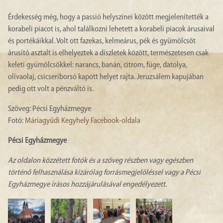
Érdekesség még, hogy a passió helyszínei között megjelenítették a
korabeli piacot is, ahol találkozni lehetett a korabeli piacok árusaival
és portékáikkal. Volt ott fazekas, kelmeárus, pék és gyümölcsöt
árusító asztalt is elhelyeztek a díszletek között, természetesen csak
keleti gyümölcsökkel: narancs, banán, citrom, füge, datolya,
olívaolaj, csicseriborsó kapott helyet rajta. Jeruzsálem kapujában
pedig ott volt a pénzváltó is.
Szöveg: Pécsi Egyházmegye
Fotó:
Máriagyűdi Kegyhely Facebook-oldala
Pécsi Egyházmegye
Az oldalon közzétett fotók és a szöveg részben vagy egészben
történő felhasználása kizárólag forrásmegjelöléssel vagy a Pécsi
Egyházmegye írásos hozzájárulásával engedélyezett.