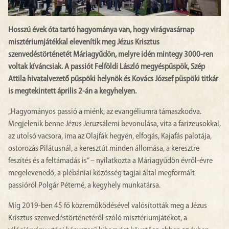
Hosszú évek óta tartó hagyománya van, hogy virágvasárnap
misztériumjátékkal elevenítik meg Jézus Krisztus
szenvedéstörténetét Máriagyűdön, melyre idén mintegy 3000-ren
voltak kíváncsiak. A passiót Felföldi László megyéspüspök, Szép
Attila hivatalvezető püspöki helynök és Kovács József püspöki titkár
is megtekintett április 2-án a kegyhelyen.
„Hagyományos passió a miénk, az evangéliumra támaszkodva.
Megjelenik benne Jézus Jeruzsálemi bevonulása, vita a farizeusokkal,
az utolsó vacsora, ima az Olajfák hegyén, elfogás, Kajafás palotája,
ostorozás Pilátusnál, a keresztút minden állomása, a keresztre
feszítés és a feltámadás is” – nyilatkozta a Máriagyűdön évről-évre
megelevenedő, a plébániai közösség tagjai által megformált
passióról Polgár Péterné, a kegyhely munkatársa.
Míg 2019-ben 45 fő közreműködésével valósították meg a Jézus
Krisztus szenvedéstörténetéről szóló misztériumjátékot, a