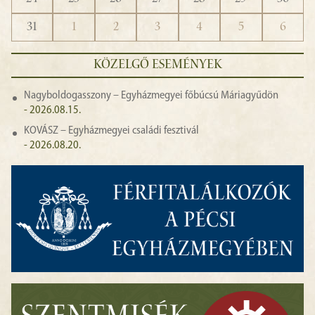
31
1
2
3
4
5
6
KÖZELGŐ ESEMÉNYEK
Nagyboldogasszony – Egyházmegyei főbúcsú Máriagyűdön
- 2026.08.15.
KOVÁSZ – Egyházmegyei családi fesztivál
- 2026.08.20.