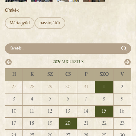
Címkék
Máriagyűd
passiójáték
2026
Augusztus
H
K
SZ
CS
P
SZO
V
27
28
29
30
31
1
2
3
4
5
6
7
8
9
10
11
12
13
14
15
16
17
18
19
20
21
22
23
24
25
26
27
28
29
30