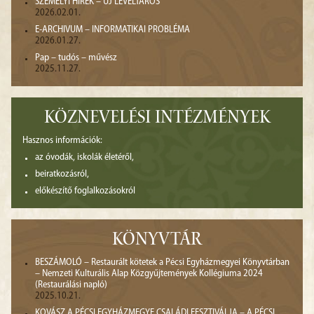
SZEMÉLYI HÍREK – ÚJ LEVÉLTÁROS
2026.02.01.
E-ARCHIVUM – INFORMATIKAI PROBLÉMA
2026.01.27.
Pap – tudós – művész
2025.11.27.
KÖZNEVELÉSI INTÉZMÉNYEK
Hasznos információk:
az óvodák, iskolák életéről,
beiratkozásról,
előkészítő foglalkozásokról
KÖNYVTÁR
BESZÁMOLÓ – Restaurált kötetek a Pécsi Egyházmegyei Könyvtárban
– Nemzeti Kulturális Alap Közgyűjtemények Kollégiuma 2024
(Restaurálási napló)
2025.10.21.
KOVÁSZ A PÉCSI EGYHÁZMEGYE CSALÁDI FESZTIVÁLJA – A PÉCSI