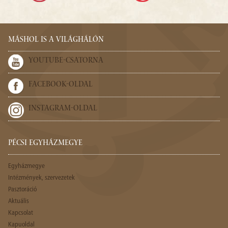
MÁSHOL IS A VILÁGHÁLÓN
YOUTUBE-CSATORNA
FACEBOOK-OLDAL
INSTAGRAM-OLDAL
PÉCSI EGYHÁZMEGYE
Egyházmegye
Intézmények, szervezetek
Pasztoráció
Aktuális
Kapcsolat
Kapuoldal