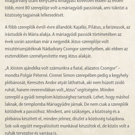
világjárvány utáni kényszerű kihagyást követően ebben az évben
több, mint 80 szereplője volt a máriagyűdi passiónak, ami tükrözi a
közösség tagjainak lelkesedését.
A főbb szereplők évről-évre állandók: Kajafás, Pilátus, a farizeusok, az
írástudók és Mária alakja. A máriagyűdi passiók történetében az
évek során azonban már a negyedik Jézus-szereplője volt
misztériumjátéknak Nádudvary Csongor személyében, aki ebben az
esztendőben személyesítette meg Jézus alakját.
„A Jóisten ajándéka volt számunkra a fiatal, alázatos Csongor” –
mondta Polgár Péterné. Cirenei Simon szerepében pedig a kegyhely
plébánosát, Keresztes Andor atyát láthattuk, aki nem húzott zsidó
ruhát, hanem reverendában volt „Jézus” segítségére. Minden
szereplő a gyűdi templom közösséghez tartozik. Lehet, hogy máshol
laknak, de templomba Máriagyűdre járnak. De nem csak a szereplők
kötődnek a passióhoz. Mindent, ami szükséges, a közösség és a
plébánia készített el, minden jelmez, díszlet a közösség tulajdona.
Sok-sok együtt megvalósított munkával készültek el, de közös volt a
ruhák tervezése és varrása is.