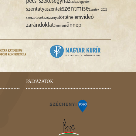
pécsi székesegyház
szabadegyetem
szentmise
szentatya
szentek
Szentév - 2025
videó
történelem
szűzanya
szerzetesek
zarándoklat
ünnep
ökumené
PÁLYÁZATOK