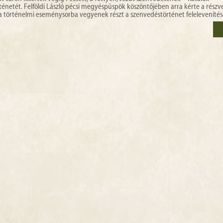
netét. Felföldi László pécsi megyéspüspök köszöntőjében arra kérte a részv
 történelmi eseménysorba vegyenek részt a szenvedéstörténet feleleveníté