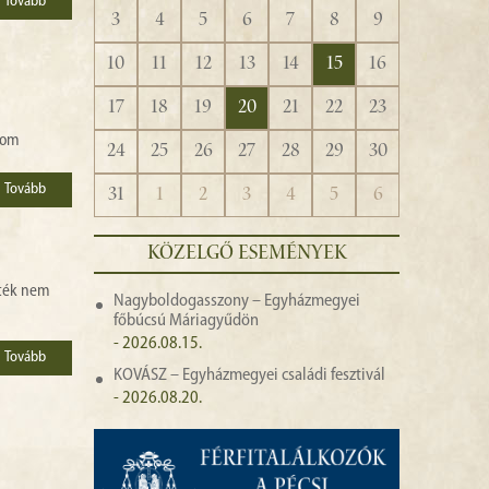
Tovább
3
4
5
6
7
8
9
10
11
12
13
14
15
16
17
18
19
20
21
22
23
lom
24
25
26
27
28
29
30
Tovább
31
1
2
3
4
5
6
KÖZELGŐ ESEMÉNYEK
áték nem
Nagyboldogasszony – Egyházmegyei
főbúcsú Máriagyűdön
- 2026.08.15.
Tovább
KOVÁSZ – Egyházmegyei családi fesztivál
- 2026.08.20.