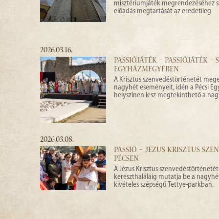
misztériumjáték megrendezéséhez szü
előadás megtartását az eredetileg
2026.03.16.
PASSIÓJÁTÉK – PASSIÓJÁTÉK –
EGYHÁZMEGYÉBEN
A Krisztus szenvedéstörténetét megel
nagyhét eseményeit, idén a Pécsi E
helyszínen lesz megtekinthető a na
2026.03.08.
PASSIÓ – JÉZUS KRISZTUS SZ
PÉCSEN
A Jézus Krisztus szenvedéstörténetét
kereszthaláláig mutatja be a nagyhét
kivételes szépségű Tettye-parkban.