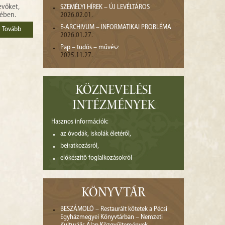
SZEMÉLYI HÍREK – ÚJ LEVÉLTÁROS
evőket,
2026.02.01.
sében.
E-ARCHIVUM – INFORMATIKAI PROBLÉMA
Tovább
2026.01.27.
Pap – tudós – művész
2025.11.27.
KÖZNEVELÉSI
INTÉZMÉNYEK
Hasznos információk:
az óvodák, iskolák életéről,
beiratkozásról,
előkészítő foglalkozásokról
KÖNYVTÁR
BESZÁMOLÓ – Restaurált kötetek a Pécsi
Egyházmegyei Könyvtárban – Nemzeti