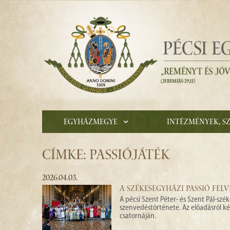
Egyházmegye
Intézmények, s
CÍMKE: PASSIÓJÁTÉK
2026.04.03.
A SZÉKESEGYHÁZI PASSIÓ FEL
A pécsi Szent Péter- és Szent Pál-sz
szenvedéstörténete. Az előadásról k
csatornáján.