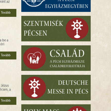
mint az
Tovább
a be a
éri
Tovább
 Jézus
écsen, a
Tovább