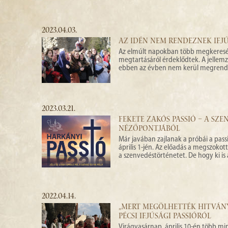
2023.04.03.
AZ IDÉN NEM RENDEZNEK IFJÚ
Az elmúlt napokban több megkeresés 
megtartásáról érdeklődtek. A jellem
ebben az évben nem kerül megrendezés
2023.03.21.
FEKETE ZAKÓS PASSIÓ – A SZ
NÉZŐPONTJÁBÓL
Már javában zajlanak a próbái a pas
április 1-jén. Az előadás a megszoko
a szenvedéstörténetet. De hogy ki is 
2022.04.14.
„MERT MEGÖLHETTÉK HITVÁNY
PÉCSI IFJÚSÁGI PASSIÓRÓL
Virágvasárnap, április 10-én több min