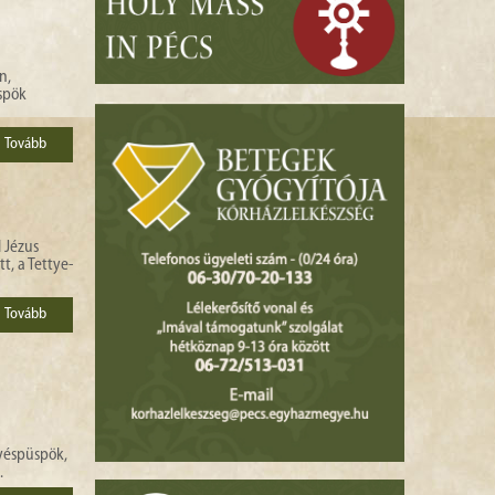
n,
üspök
Tovább
 Jézus
t, a Tettye-
Tovább
gyéspüspök,
.