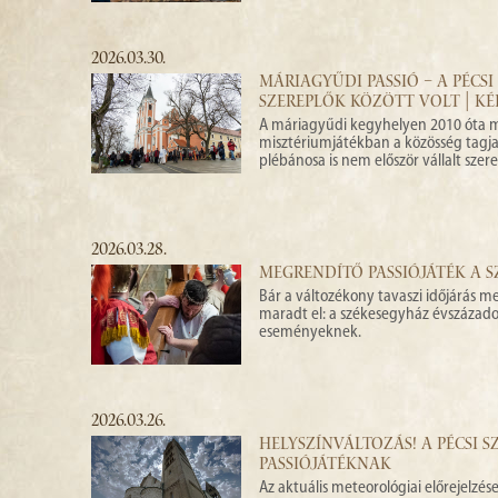
2026.03.30.
MÁRIAGYŰDI PASSIÓ – A PÉCSI
SZEREPLŐK KÖZÖTT VOLT | KÉ
A máriagyűdi kegyhelyen 2010 óta m
misztériumjátékban a közösség tagja
plébánosa is nem először vállalt szer
2026.03.28.
MEGRENDÍTŐ PASSIÓJÁTÉK A 
Bár a változékony tavaszi időjárás m
maradt el: a székesegyház évszázados
eseményeknek.
2026.03.26.
HELYSZÍNVÁLTOZÁS! A PÉCSI 
PASSIÓJÁTÉKNAK
Az aktuális meteorológiai előrejelzés