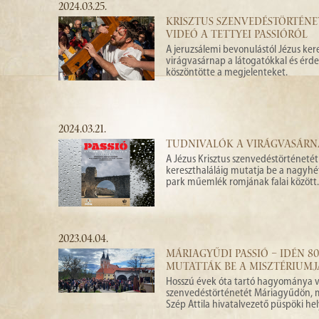
2024.03.25.
KRISZTUS SZENVEDÉSTÖRTÉNET
VIDEÓ A TETTYEI PASSIÓRÓL
A jeruzsálemi bevonulástól Jézus ke
virágvasárnap a látogatókkal és érd
köszöntötte a megjelenteket.
2024.03.21.
TUDNIVALÓK A VIRÁGVASÁRNA
A Jézus Krisztus szenvedéstörténetét
kereszthaláláig mutatja be a nagyhét
park műemlék romjának falai között.
2023.04.04.
MÁRIAGYŰDI PASSIÓ – IDÉN 8
MUTATTÁK BE A MISZTÉRIUM
Hosszú évek óta tartó hagyománya va
szenvedéstörténetét Máriagyűdön, me
Szép Attila hivatalvezető püspöki hel