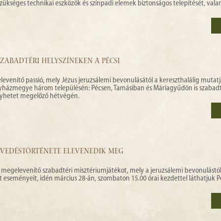
kséges technikai eszközök és színpadi elemek biztonságos telepítését, vala
 SZABADTÉRI HELYSZÍNEKEN A PÉCSI
evenítő passió, mely Jézus jeruzsálemi bevonulásától a kereszthalálig mutatj
gyházmegye három településén: Pécsen, Tamásiban és Máriagyűdön is szabadt
gyhetet megelőző hétvégén.
ENVEDÉSTÖRTÉNETE ELEVENEDIK MEG
 megelevenítő szabadtéri misztériumjátékot, mely a jeruzsálemi bevonulástól
 eseményeit, idén március 28-án, szombaton 15.00 órai kezdettel láthatjuk P