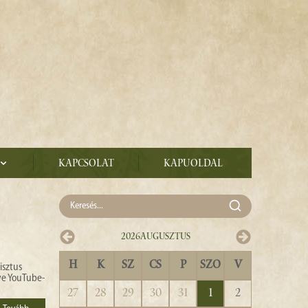
Kapcsolat
Kapuoldal
2026
Augusztus
H
K
SZ
CS
P
SZO
V
isztus
ye YouTube-
27
28
29
30
31
1
2