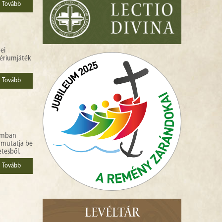
Tovább
ei
tériumjáték
Tovább
lomban
l mutatja be
etesből.
Tovább
LEVÉLTÁR