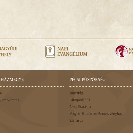
GYHÁZMEGYE
PÉCSI PÜSPÖKSÉG
e
Turisztika
 szervezetek
Látogatóknak
Szolgáltatások
Magtár Étterem és Rendezvényház
Szállások