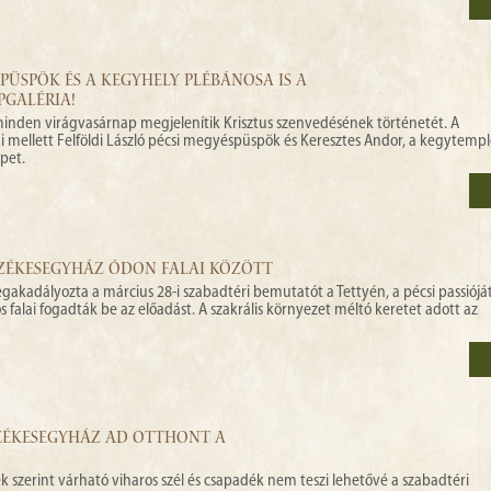
 PÜSPÖK ÉS A KEGYHELY PLÉBÁNOSA IS A
PGALÉRIA!
inden virágvasárnap megjelenítik Krisztus szenvedésének történetét. A
i mellett Felföldi László pécsi megyéspüspök és Keresztes Andor, a kegytemp
epet.
SZÉKESEGYHÁZ ÓDON FALAI KÖZÖTT
egakadályozta a március 28-i szabadtéri bemutatót a Tettyén, a pécsi passiój
 falai fogadták be az előadást. A szakrális környezet méltó keretet adott az
SZÉKESEGYHÁZ AD OTTHONT A
ek szerint várható viharos szél és csapadék nem teszi lehetővé a szabadtéri