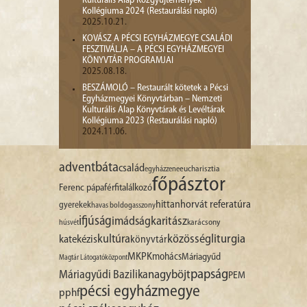
Kulturális Alap Közgyűjtemények
Kollégiuma 2024 (Restaurálási napló)
2025.10.21.
KOVÁSZ A PÉCSI EGYHÁZMEGYE CSALÁDI
FESZTIVÁLJA – A PÉCSI EGYHÁZMEGYEI
KÖNYVTÁR PROGRAMJAI
2025.08.18.
BESZÁMOLÓ – Restaurált kötetek a Pécsi
Egyházmegyei Könyvtárban – Nemzeti
Kulturális Alap Könyvtárak és Levéltárak
Kollégiuma 2023 (Restaurálási napló)
2024.11.06.
advent
báta
család
egyházzene
eucharisztia
főpásztor
Ferenc pápa
férfitalálkozó
hittan
horvát referatúra
gyerekek
havas boldogasszony
ifjúság
imádság
karitász
karácsony
húsvét
liturgia
kultúra
közösség
katekézis
könyvtár
MKPK
mohács
Máriagyűd
Magtár Látogatóközpont
papság
nagyböjt
Máriagyűdi Bazilika
PEM
pécsi egyházmegye
pphf