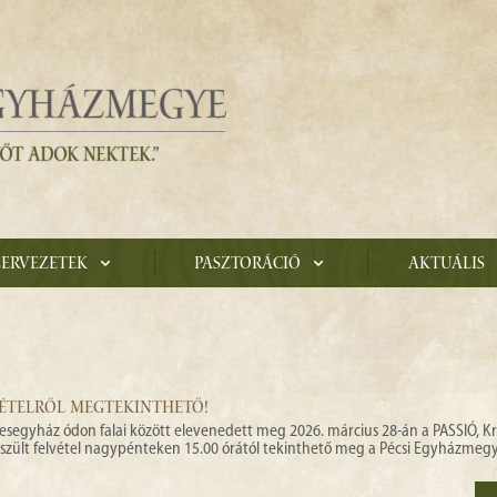
zervezetek
Pasztoráció
Aktuális
VÉTELRŐL MEGTEKINTHETŐ!
ékesegyház ódon falai között elevenedett meg 2026. március 28-án a PASSIÓ, Kr
észült felvétel nagypénteken 15.00 órától tekinthető meg a Pécsi Egyházmeg