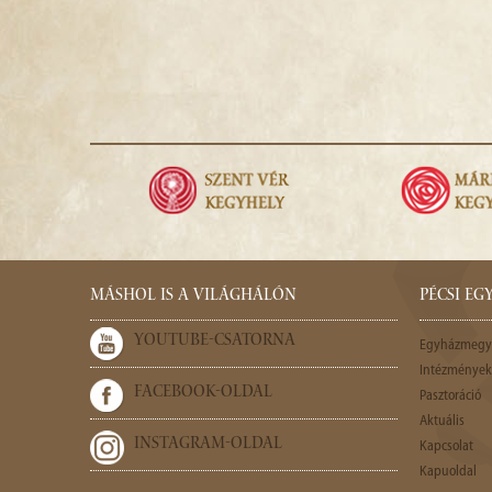
MÁSHOL IS A VILÁGHÁLÓN
PÉCSI E
YOUTUBE-CSATORNA
Egyházmegy
Intézmények,
FACEBOOK-OLDAL
Pasztoráció
Aktuális
INSTAGRAM-OLDAL
Kapcsolat
Kapuoldal