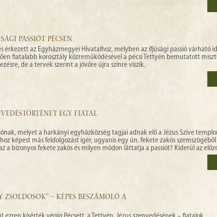
SÁGI PASSIÓT PÉCSEN
érkezett az Egyházmegyei Hivatalhoz, melyben az ifjúsági passió várható id
zően fiatalabb korosztály közreműködésével a pécsi Tettyén bemutatott misz
re, de a tervek szerint a jövőre újra színre viszik.
ENVEDÉSTÖRTÉNET EGY FIATAL
siónak, melyet a harkányi egyházközség tagjai adnak elő a Jézus Szíve temp
tthoz képest más feldolgozást ígér, ugyanis egy ún. fekete zakós szemszögébő
az a bizonyos fekete zakós és milyen módon láttatja a passiót? Kiderül az előz
 ZSOLDOSOK” – KÉPES BESZÁMOLÓ A
t ezren kísérték végig Pécsett, a Tettyén, Jézus szenvedésének – fiatalok