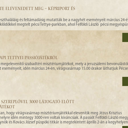
E ELEVENEDETT MEG – KÉPRIPORT ÉS
reszthaláláig és feltámadásig mutatták be a nagyhét eseményeit március 24-é
eklődőkkel megtelt pécsi Tettye-parkban, ahol Felföldi László pécsi megyésp
PI TETTYEI PASSIÓJÁTÉKRÓL
 megelevenítő szabadtéri misztériumjátékot, mely a jeruzsálemi bevonulástól
 eseményeit, idén március 24-én, virágvasárnap 15.00 órakor láthatjuk Pécset
0 SZEREPLŐVEL 3000 LÁTOGATÓ ELŐTT
JÁTÉKOT
n, hogy virágvasárnap misztériumjátékkal elevenítik meg Jézus Krisztus
lyre idén mintegy 3000-ren voltak kíváncsiak. A passiót Felföldi László me
ynök és Kovács József püspöki titkár is megtekintett április 2-án a kegyhelyen