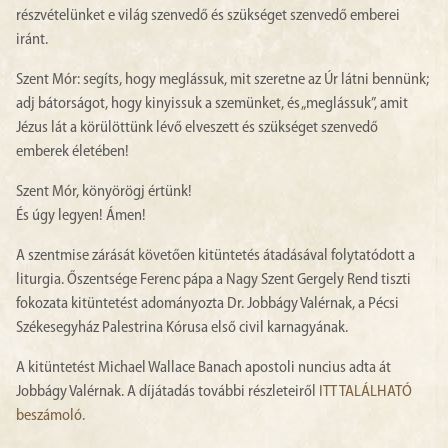
részvételünket e világ szenvedő és szükséget szenvedő emberei
iránt.
Szent Mór: segíts, hogy meglássuk, mit szeretne az Úr látni bennünk;
adj bátorságot, hogy kinyissuk a szemünket, és „meglássuk”, amit
Jézus lát a körülöttünk lévő elveszett és szükséget szenvedő
emberek életében!
Szent Mór, könyörögj értünk!
És úgy legyen! Ámen!
A szentmise zárását követően kitüntetés átadásával folytatódott a
liturgia. Őszentsége Ferenc pápa a Nagy Szent Gergely Rend tiszti
fokozata kitüntetést adományozta Dr. Jobbágy Valérnak, a Pécsi
Székesegyház Palestrina Kórusa első civil karnagyának.
A kitüntetést Michael Wallace Banach apostoli nuncius adta át
Jobbágy Valérnak. A díjátadás további részleteiről
ITT TALÁLHATÓ
beszámoló.