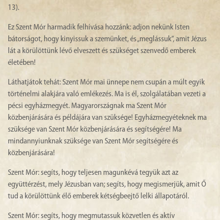
13).
Ez Szent Mór harmadik felhívása hozzánk: adjon nekünk Isten
bátorságot, hogy kinyissuk a szemünket, és „meglássuk”, amit Jézus
lát a körülöttünk lévő elveszett és szükséget szenvedő emberek
életében!
Láthatjátok tehát: Szent Mór mai ünnepe nem csupán a múlt egyik
történelmi alakjára való emlékezés. Ma is él, szolgálatában vezeti a
pécsi egyházmegyét. Magyarországnak ma Szent Mór
közbenjárására és példájára van szüksége! Egyházmegyéteknek ma
szüksége van Szent Mór közbenjárására és segítségére! Ma
mindannyiunknak szüksége van Szent Mór segítségére és
közbenjárására!
Szent Mór: segíts, hogy teljesen magunkévá tegyük azt az
együttérzést, mely Jézusban van; segíts, hogy megismerjük, amit Ő
tud a körülöttünk élő emberek kétségbeejtő lelki állapotáról.
Szent Mór: segíts, hogy megmutassuk közvetlen és aktív