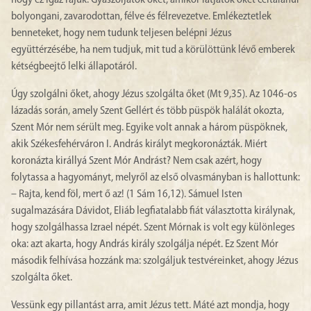
hogy ez igaz rájuk. Gyászoljátok őket, amikor látjátok őket céltalanul
bolyongani, zavarodottan, félve és félrevezetve. Emlékeztetlek
benneteket, hogy nem tudunk teljesen belépni Jézus
együttérzésébe, ha nem tudjuk, mit tud a körülöttünk lévő emberek
kétségbeejtő lelki állapotáról.
Úgy szolgálni őket, ahogy Jézus szolgálta őket (Mt 9,35). Az 1046-os
lázadás során, amely Szent Gellért és több püspök halálát okozta,
Szent Mór nem sérült meg. Egyike volt annak a három püspöknek,
akik Székesfehérváron I. András királyt megkoronázták. Miért
koronázta királlyá Szent Mór Andrást? Nem csak azért, hogy
folytassa a hagyományt, melyről az első olvasmányban is hallottunk:
– Rajta, kend föl, mert ő az! (1 Sám 16,12). Sámuel Isten
sugalmazására Dávidot, Eliáb legfiatalabb fiát választotta királynak,
hogy szolgálhassa Izrael népét. Szent Mórnak is volt egy különleges
oka: azt akarta, hogy András király szolgálja népét. Ez Szent Mór
második felhívása hozzánk ma: szolgáljuk testvéreinket, ahogy Jézus
szolgálta őket.
Vessünk egy pillantást arra, amit Jézus tett. Máté azt mondja, hogy