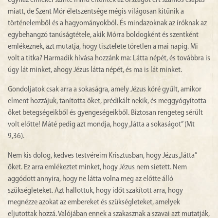
egyház emlékei szinte mind eltűntek az országot ért számos csapás
miatt, de Szent Mór életszentsége mégis világosan kitűnik a
történelemből és a hagyományokból. És mindazoknak az íróknak az
egybehangzó tanúságtétele, akik Mórra boldogként és szentként
emlékeznek, azt mutatja, hogy tisztelete töretlen a mai napig. Mi
volt a titka? Harmadik hívása hozzánk ma: Látta népét, és továbbra is
úgy lát minket, ahogy Jézus látta népét, és ma is lát minket.
Gondoljatok csak arra a sokaságra, amely Jézus köré gyűlt, amikor
elment hozzájuk, tanította őket, prédikált nekik, és meggyógyította
őket betegségeikből és gyengeségeikből. Biztosan rengeteg sérült
volt előtte! Máté pedig azt mondja, hogy „látta a sokaságot” (Mt
9,36).
Nem kis dolog, kedves testvéreim Krisztusban, hogy Jézus „látta”
őket. Ez arra emlékeztet minket, hogy Jézus nem sietett. Nem
aggódott annyira, hogy ne látta volna meg az előtte álló
szükségleteket. Azt hallottuk, hogy időt szakított arra, hogy
megnézze azokat az embereket és szükségleteket, amelyek
eljutottak hozzá. Valójában ennek a szakasznak a szavai azt mutatják,