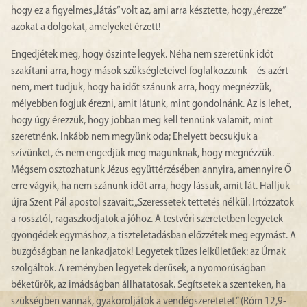
hogy ez a figyelmes „látás” volt az, ami arra késztette, hogy „érezze”
azokat a dolgokat, amelyeket érzett!
Engedjétek meg, hogy őszinte legyek. Néha nem szeretünk időt
szakítani arra, hogy mások szükségleteivel foglalkozzunk – és azért
nem, mert tudjuk, hogy ha időt szánunk arra, hogy megnézzük,
mélyebben fogjuk érezni, amit látunk, mint gondolnánk. Az is lehet,
hogy úgy érezzük, hogy jobban meg kell tennünk valamit, mint
szeretnénk. Inkább nem megyünk oda; Ehelyett becsukjuk a
szívünket, és nem engedjük meg magunknak, hogy megnézzük.
Mégsem osztozhatunk Jézus együttérzésében annyira, amennyire Ő
erre vágyik, ha nem szánunk időt arra, hogy lássuk, amit lát. Halljuk
újra Szent Pál apostol szavait: „Szeressetek tettetés nélkül. Irtózzatok
a rossztól, ragaszkodjatok a jóhoz. A testvéri szeretetben legyetek
gyöngédek egymáshoz, a tiszteletadásban előzzétek meg egymást. A
buzgóságban ne lankadjatok! Legyetek tüzes lelkületűek: az Úrnak
szolgáltok. A reményben legyetek derűsek, a nyomorúságban
béketűrők, az imádságban állhatatosak. Segítsetek a szenteken, ha
szükségben vannak, gyakoroljátok a vendégszeretetet.” (Róm 12,9-