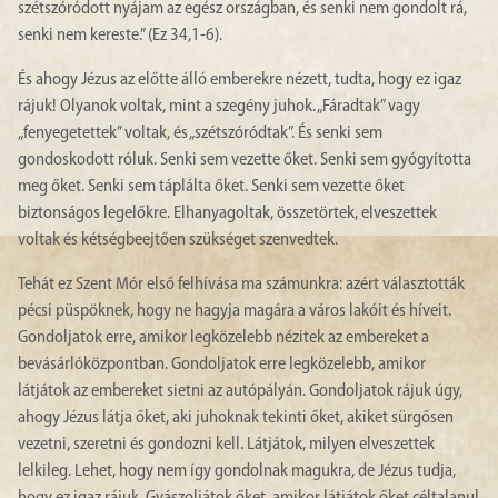
szétszóródott nyájam az egész országban, és senki nem gondolt rá,
senki nem kereste.” (Ez 34,1-6).
És ahogy Jézus az előtte álló emberekre nézett, tudta, hogy ez igaz
rájuk! Olyanok voltak, mint a szegény juhok. „Fáradtak” vagy
„fenyegetettek” voltak, és „szétszóródtak”. És senki sem
gondoskodott róluk. Senki sem vezette őket. Senki sem gyógyította
meg őket. Senki sem táplálta őket. Senki sem vezette őket
biztonságos legelőkre. Elhanyagoltak, összetörtek, elveszettek
voltak és kétségbeejtően szükséget szenvedtek.
Tehát ez Szent Mór első felhívása ma számunkra: azért választották
pécsi püspöknek, hogy ne hagyja magára a város lakóit és híveit.
Gondoljatok erre, amikor legközelebb nézitek az embereket a
bevásárlóközpontban. Gondoljatok erre legközelebb, amikor
látjátok az embereket sietni az autópályán. Gondoljatok rájuk úgy,
ahogy Jézus látja őket, aki juhoknak tekinti őket, akiket sürgősen
vezetni, szeretni és gondozni kell. Látjátok, milyen elveszettek
lelkileg. Lehet, hogy nem így gondolnak magukra, de Jézus tudja,