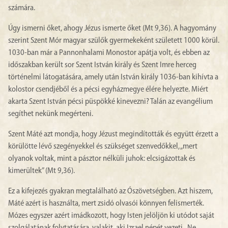
számára.
Úgy ismerni őket, ahogy Jézus ismerte őket (Mt 9,36). A hagyomány
szerint Szent Mór magyar szülők gyermekeként született 1000 körül.
1030-ban már a Pannonhalami Monostor apátja volt, és ebben az
időszakban került sor Szent István király és Szent Imre herceg
történelmi látogatására, amely után István király 1036-ban kihívta a
kolostor csendjéből és a pécsi egyházmegye élére helyezte. Miért
akarta Szent István pécsi püspökké kinevezni? Talán az evangélium
segíthet nekünk megérteni.
Szent Máté azt mondja, hogy Jézust megindították és együtt érzett a
körülötte lévő szegényekkel és szükséget szenvedőkkel, „mert
olyanok voltak, mint a pásztor nélküli juhok: elcsigázottak és
kimerültek” (Mt 9,36).
Ez a kifejezés gyakran megtalálható az Ószövetségben. Azt hiszem,
Máté azért is használta, mert zsidó olvasói könnyen felismerték.
Mózes egyszer azért imádkozott, hogy Isten jelöljön ki utódot saját