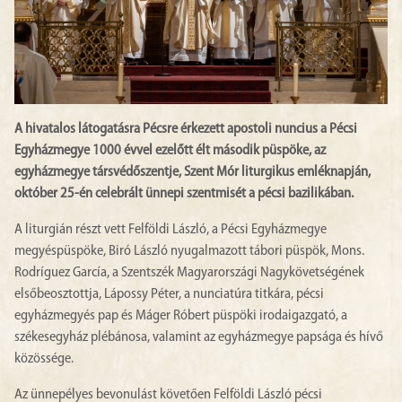
A hivatalos látogatásra Pécsre érkezett apostoli nuncius a Pécsi
Egyházmegye 1000 évvel ezelőtt élt második püspöke, az
egyházmegye társvédőszentje, Szent Mór liturgikus emléknapján,
október 25-én celebrált ünnepi szentmisét a pécsi bazilikában.
A liturgián részt vett Felföldi László, a Pécsi Egyházmegye
megyéspüspöke, Biró László nyugalmazott tábori püspök, Mons.
Rodríguez García, a Szentszék Magyarországi Nagykövetségének
elsőbeosztottja, Lápossy Péter, a nunciatúra titkára, pécsi
egyházmegyés pap és Máger Róbert püspöki irodaigazgató, a
székesegyház plébánosa, valamint az egyházmegye papsága és hívő
közössége.
Az ünnepélyes bevonulást követően Felföldi László pécsi