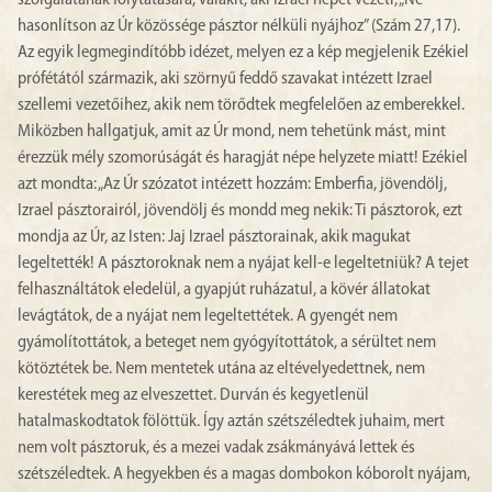
szolgálatának folytatására, valakit, aki Izrael népét vezeti, „Ne
hasonlítson az Úr közössége pásztor nélküli nyájhoz” (Szám 27,17).
Az egyik legmegindítóbb idézet, melyen ez a kép megjelenik Ezékiel
prófétától származik, aki szörnyű feddő szavakat intézett Izrael
szellemi vezetőihez, akik nem törődtek megfelelően az emberekkel.
Miközben hallgatjuk, amit az Úr mond, nem tehetünk mást, mint
érezzük mély szomorúságát és haragját népe helyzete miatt! Ezékiel
azt mondta: „Az Úr szózatot intézett hozzám: Emberfia, jövendölj,
Izrael pásztorairól, jövendölj és mondd meg nekik: Ti pásztorok, ezt
mondja az Úr, az Isten: Jaj Izrael pásztorainak, akik magukat
legeltették! A pásztoroknak nem a nyájat kell-e legeltetniük? A tejet
felhasználtátok eledelül, a gyapjút ruházatul, a kövér állatokat
levágtátok, de a nyájat nem legeltettétek. A gyengét nem
gyámolítottátok, a beteget nem gyógyítottátok, a sérültet nem
kötöztétek be. Nem mentetek utána az eltévelyedettnek, nem
kerestétek meg az elveszettet. Durván és kegyetlenül
hatalmaskodtatok fölöttük. Így aztán szétszéledtek juhaim, mert
nem volt pásztoruk, és a mezei vadak zsákmányává lettek és
szétszéledtek. A hegyekben és a magas dombokon kóborolt nyájam,