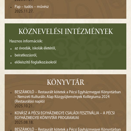
Pap – tudós – művész
2025.11.27.
KÖZNEVELÉSI INTÉZMÉNYEK
Hasznos információk:
az óvodák, iskolák életéről,
beiratkozásról,
előkészítő foglalkozásokról
KÖNYVTÁR
BESZÁMOLÓ – Restaurált kötetek a Pécsi Egyházmegyei Könyvtárban
– Nemzeti Kulturális Alap Közgyűjtemények Kollégiuma 2024
(Restaurálási napló)
2025.10.21.
KOVÁSZ A PÉCSI EGYHÁZMEGYE CSALÁDI FESZTIVÁLJA – A PÉCSI
EGYHÁZMEGYEI KÖNYVTÁR PROGRAMJAI
2025.08.18.
BESZÁMOLÓ – Restaurált kötetek a Pécsi Egyházmegyei Könyvtárban