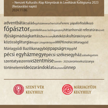
– Nemzeti Kulturális Alap Könyvtárak és Levéltárak Kollégiuma 2023
(Restaurálási napló)
2024.11.06.
advent
báta
család
Ferenc pápa
férfitalálkozó
egyházzene
eucharisztia
főpásztor
hittan
horvát referatúra
gyerekek
havas boldogasszony
húsvét
ifjúság
imádság
karitász
kultúra
katekézis
könyvtár
karácsony
liturgia
közösség
MKPK
mohács
Máriagyűd
Magtár Látogatóközpont
papság
nagyböjt
Máriagyűdi Bazilika
pphf
PEM
pécsi egyházmegye
pécsi székesegyház
szabadegyetem
szentmise
szentatya
szentek
szűzanya
szerzetesek
Szentév - 2025
videó
zarándoklat
ünnep
történelem
ökumené