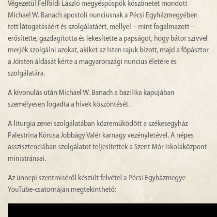
Végezetül Felföldi László megyéspüspök köszönetet mondott
Michael W. Banach apostoli nunciusnak a Pécsi Egyházmegyében
tett látogatásáért és szolgálatáért, mellyel – mint fogalmazott –
erősítette, gazdagította és lekesítette a papságot, hogy bátor szívvel
merjék szolgálni azokat, akiket az Isten rajuk bízott, majd a főpásztor
a Jóisten áldását kérte a magyarországi nuncius életére és
szolgálatára.
A kivonulás után Michael W. Banach a bazilika kapujában
személyesen fogadta a hívek köszöntését.
A liturgia zenei szolgálatában közreműködött a székesegyház
Palestrina Kórusa Jobbágy Valér karnagy vezényletével. A népes
asszisztenciában szolgálatot teljesítettek a Szent Mór Iskolaközpont
ministránsai.
Az ünnepi szentmiséről készült felvétel a Pécsi Egyházmegye
YouTube-csatornáján megtekinthető: