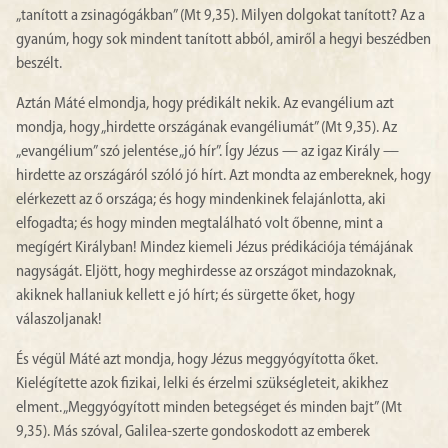
„tanított a zsinagógákban” (Mt 9,35). Milyen dolgokat tanított? Az a
gyanúm, hogy sok mindent tanított abból, amiről a hegyi beszédben
beszélt.
Aztán Máté elmondja, hogy prédikált nekik. Az evangélium azt
mondja, hogy „hirdette országának evangéliumát” (Mt 9,35). Az
„evangélium” szó jelentése „jó hír”. Így Jézus — az igaz Király —
hirdette az országáról szóló jó hírt. Azt mondta az embereknek, hogy
elérkezett az ő országa; és hogy mindenkinek felajánlotta, aki
elfogadta; és hogy minden megtalálható volt őbenne, mint a
megígért Királyban! Mindez kiemeli Jézus prédikációja témájának
nagyságát. Eljött, hogy meghirdesse az országot mindazoknak,
akiknek hallaniuk kellett e jó hírt; és sürgette őket, hogy
válaszoljanak!
És végül Máté azt mondja, hogy Jézus meggyógyította őket.
Kielégítette azok fizikai, lelki és érzelmi szükségleteit, akikhez
elment. „Meggyógyított minden betegséget és minden bajt” (Mt
9,35). Más szóval, Galilea-szerte gondoskodott az emberek