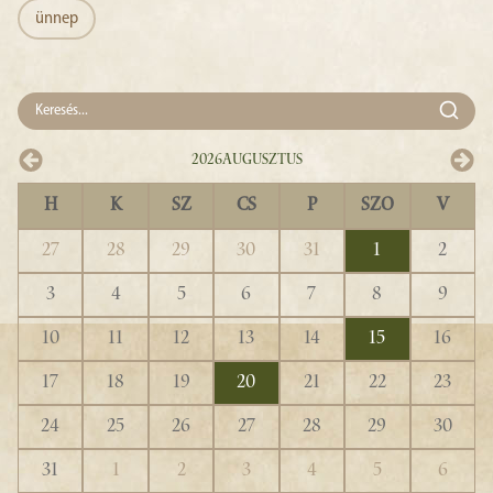
ünnep
2026
Augusztus
H
K
SZ
CS
P
SZO
V
27
28
29
30
31
1
2
3
4
5
6
7
8
9
10
11
12
13
14
15
16
17
18
19
20
21
22
23
24
25
26
27
28
29
30
31
1
2
3
4
5
6