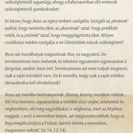
szükségleteiről ugyanúgy, ahogy a Kafarnaumban élő emberek
szükségleteiről gondoskodott.
Itt látom, hogy Jézus az egész embert szolgálta. Szolgált az „elmének”
azáltal, hogy tanította őket, az „akaratnak” azzal, hogy prédikált
nekik, és a „testnek” azzal, hogy meggyógyította őket. Milyen
csodálatos módon szolgálja a mi Üdvözítőnk mások szükségleteit!
Most azt mondhatjuk magunknak: Nos, ez nagyszerű. De
természetesen nem mehetek, és tehetem egyszerűen ugyanazokat a
dolgokat, amiket Jézus tett. Természetesen ezt nem tudjuk megtenni,
csak a saját erőnkből nem. De ki mondta, hogy csak a saját erőnkre
támaszkodva kell elindulnunk?
Jézus azt mondta tanítványainak: „Bizony, bizony, mondom nektek:
Aki hisz bennem, ugyanazokat a tetteket viszi végbe, amelyeket én
végbevittem, sőt még nagyobbakat is végbevisz, mert az Atyához
megyek, s amit a nevemben kértek, azt megteszem nektek, hogy az
Atya megdicsőüljön a Fiúban, bármit kértek a nevemben,
megteszem nektek.” (Jn 14, 12-14).