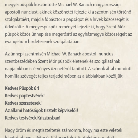
megyéspüspök köszöntötte Michael W. Banach magyarországi
apostoli nunciust, akinek köszönetét fejezte ki a szentmisén történő
szolgálatáért, majd a főpásztor a papságot és a hívek közösségét is
üdvözölte. A megyéspüspök reményét fejezte ki, hogy Szent Mór
püspök közös ünneplése megerősíti az egyházmegye közösségeit az
evangélium hirdetésének szolgálatában.
Az ünnepi szentmisén Michael W. Banach apostoli nuncius
szentbeszédében Szent Mór püspök életének és szolgálatának
napjainkban is érvényes üzenetéről tanított. A szónok által mondott
homília szövegét teljes terjedelmében az alábbiakban közöljük:
Kedves Püspök úr!
Kedves paptestvérek!
Kedves szerzetesek!
Az állami hatóságok tisztelt képviselői!
Kedves testvérek Krisztusban!
Nagy öröm és megtiszteltetés számomra, hogy ma este veletek