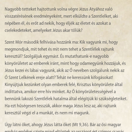
Nagyobb tetteket hajtottunk volna végre Jézus Atyához való
visszatérésének eredményeként, mert elküldte a Szentlelket, aki
népében él, és erőt ad nekik, hogy éljék az életet és azokat a
cselekedeteket, amelyeket Jézus akar tőlük?
Szent Mór második felhívása hozzánk ma: Kik vagyunk mi, hogy
megmondjuk, mit tehet és mit nem tehet a Szentlélek rajtunk
keresztül? Szolgáljuk egymást. És mutathatunk-e nagyobb
könyörületet az emberek iránt, mint hogy odamegyünk hozzájuk, és
Jézus kezei és lábai vagyunk, akik az Ő nevében szolgálunk nekik az
Ő Szent Lelkének ereje alatt? Tehát ne keressünk kifogásokat!
Kinyújtjuk kezünket olyan emberek felé, Krisztus könyörülete által
indíttatva, amikor erre hív minket. Az Ő könyörületességével a
bennünk lakozó Szentlélek hatalma által elégítjük ki szükségleteiket.
Ha ezt hűségesen tesszük, akkor maga Jézus lesz az, aki rajtunk
keresztül végzi el a munkát, és nem mi magunk.
Úgy látni őket, ahogy Jézus látta őket (Mt 9,36). Bár az ősi magyar