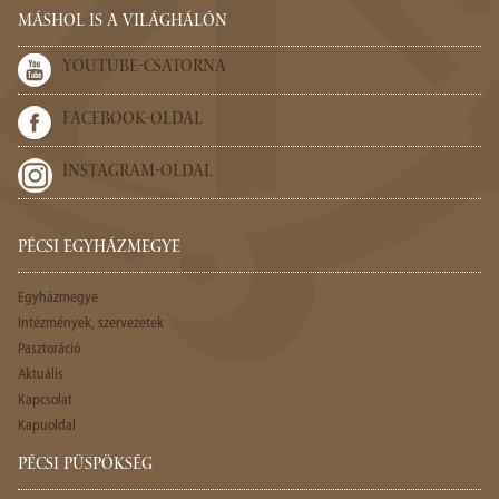
MÁSHOL IS A VILÁGHÁLÓN
YOUTUBE-CSATORNA
FACEBOOK-OLDAL
INSTAGRAM-OLDAL
PÉCSI EGYHÁZMEGYE
Egyházmegye
Intézmények, szervezetek
Pasztoráció
Aktuális
Kapcsolat
Kapuoldal
PÉCSI PÜSPÖKSÉG