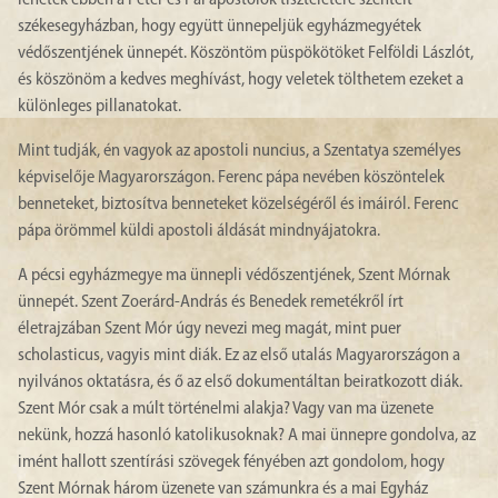
lehetek ebben a Péter és Pál apostolok tiszteletére szentelt
székesegyházban, hogy együtt ünnepeljük egyházmegyétek
védőszentjének ünnepét. Köszöntöm püspökötöket Felföldi Lászlót,
és köszönöm a kedves meghívást, hogy veletek tölthetem ezeket a
különleges pillanatokat.
Mint tudják, én vagyok az apostoli nuncius, a Szentatya személyes
képviselője Magyarországon. Ferenc pápa nevében köszöntelek
benneteket, biztosítva benneteket közelségéről és imáiról. Ferenc
pápa örömmel küldi apostoli áldását mindnyájatokra.
A pécsi egyházmegye ma ünnepli védőszentjének, Szent Mórnak
ünnepét. Szent Zoerárd-András és Benedek remetékről írt
életrajzában Szent Mór úgy nevezi meg magát, mint puer
scholasticus, vagyis mint diák. Ez az első utalás Magyarországon a
nyilvános oktatásra, és ő az első dokumentáltan beiratkozott diák.
Szent Mór csak a múlt történelmi alakja? Vagy van ma üzenete
nekünk, hozzá hasonló katolikusoknak? A mai ünnepre gondolva, az
imént hallott szentírási szövegek fényében azt gondolom, hogy
Szent Mórnak három üzenete van számunkra és a mai Egyház