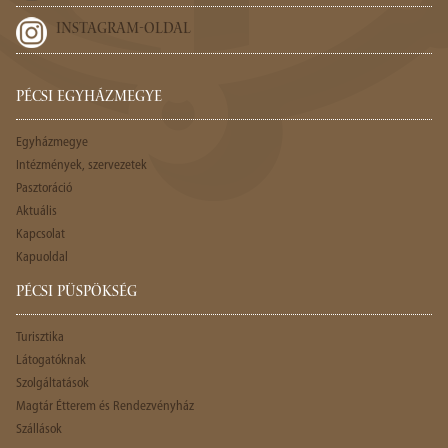
INSTAGRAM-OLDAL
PÉCSI EGYHÁZMEGYE
Egyházmegye
Intézmények, szervezetek
Pasztoráció
Aktuális
Kapcsolat
Kapuoldal
PÉCSI PÜSPÖKSÉG
Turisztika
Látogatóknak
Szolgáltatások
Magtár Étterem és Rendezvényház
Szállások