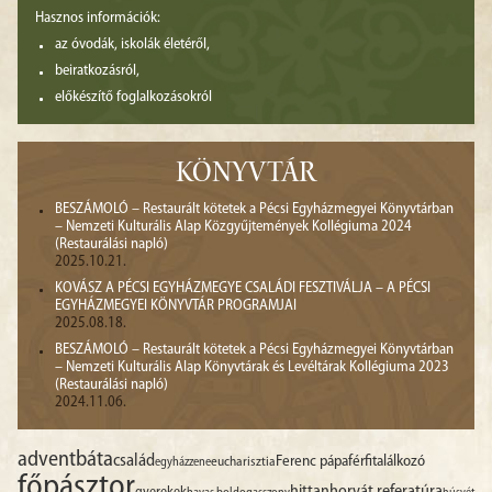
Hasznos információk:
az óvodák, iskolák életéről,
beiratkozásról,
előkészítő foglalkozásokról
KÖNYVTÁR
BESZÁMOLÓ – Restaurált kötetek a Pécsi Egyházmegyei Könyvtárban
– Nemzeti Kulturális Alap Közgyűjtemények Kollégiuma 2024
(Restaurálási napló)
2025.10.21.
KOVÁSZ A PÉCSI EGYHÁZMEGYE CSALÁDI FESZTIVÁLJA – A PÉCSI
EGYHÁZMEGYEI KÖNYVTÁR PROGRAMJAI
2025.08.18.
BESZÁMOLÓ – Restaurált kötetek a Pécsi Egyházmegyei Könyvtárban
– Nemzeti Kulturális Alap Könyvtárak és Levéltárak Kollégiuma 2023
(Restaurálási napló)
2024.11.06.
advent
báta
család
Ferenc pápa
férfitalálkozó
egyházzene
eucharisztia
főpásztor