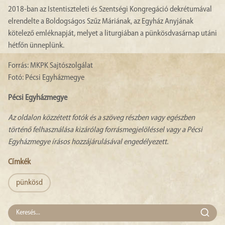
2018-ban az Istentiszteleti és Szentségi Kongregáció dekrétumával
elrendelte a Boldogságos Szűz Máriának, az Egyház Anyjának
kötelező emléknapját, melyet a liturgiában a pünkösdvasárnap utáni
hétfőn ünneplünk.
Forrás: MKPK Sajtószolgálat
Fotó: Pécsi Egyházmegye
Pécsi Egyházmegye
Az oldalon közzétett fotók és a szöveg részben vagy egészben
történő felhasználása kizárólag forrásmegjelöléssel vagy a Pécsi
Egyházmegye írásos hozzájárulásával engedélyezett.
Címkék
pünkösd