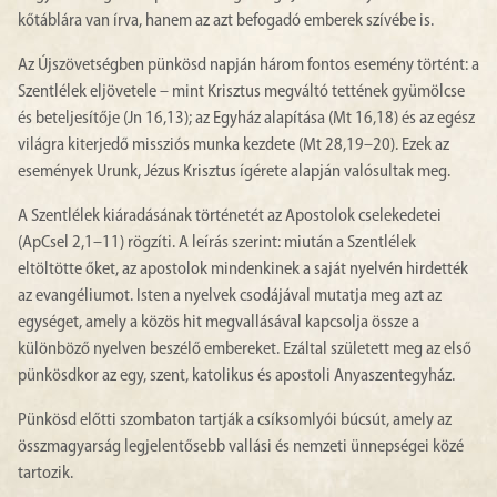
kőtáblára van írva, hanem az azt befogadó emberek szívébe is.
Az Újszövetségben pünkösd napján három fontos esemény történt: a
Szentlélek eljövetele – mint Krisztus megváltó tettének gyümölcse
és beteljesítője (Jn 16,13); az Egyház alapítása (Mt 16,18) és az egész
világra kiterjedő missziós munka kezdete (Mt 28,19–20). Ezek az
események Urunk, Jézus Krisztus ígérete alapján valósultak meg.
A Szentlélek kiáradásának történetét az Apostolok cselekedetei
(ApCsel 2,1–11) rögzíti. A leírás szerint: miután a Szentlélek
eltöltötte őket, az apostolok mindenkinek a saját nyelvén hirdették
az evangéliumot. Isten a nyelvek csodájával mutatja meg azt az
egységet, amely a közös hit megvallásával kapcsolja össze a
különböző nyelven beszélő embereket. Ezáltal született meg az első
pünkösdkor az egy, szent, katolikus és apostoli Anyaszentegyház.
Pünkösd előtti szombaton tartják a csíksomlyói búcsút, amely az
összmagyarság legjelentősebb vallási és nemzeti ünnepségei közé
tartozik.