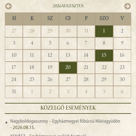
2026
Augusztus
H
K
SZ
CS
P
SZO
V
27
28
29
30
31
1
2
3
4
5
6
7
8
9
10
11
12
13
14
15
16
17
18
19
20
21
22
23
24
25
26
27
28
29
30
31
1
2
3
4
5
6
KÖZELGŐ ESEMÉNYEK
Nagyboldogasszony – Egyházmegyei főbúcsú Máriagyűdön
- 2026.08.15.