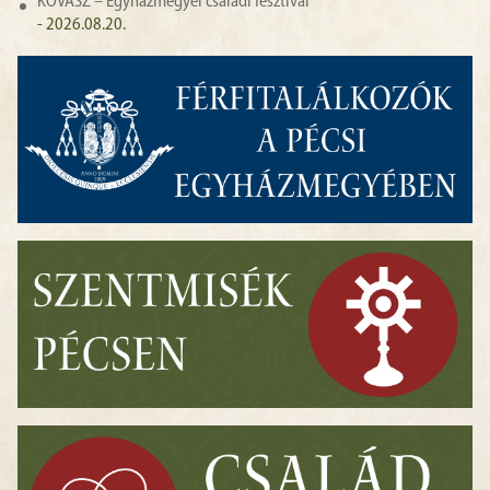
KOVÁSZ – Egyházmegyei családi fesztivál
- 2026.08.20.