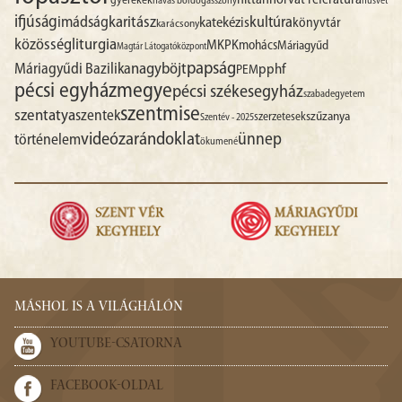
hittan
horvát referatúra
gyerekek
havas boldogasszony
húsvét
ifjúság
imádság
karitász
kultúra
katekézis
könyvtár
karácsony
liturgia
közösség
MKPK
mohács
Máriagyűd
Magtár Látogatóközpont
papság
nagyböjt
Máriagyűdi Bazilika
pphf
PEM
pécsi egyházmegye
pécsi székesegyház
szabadegyetem
szentmise
szentatya
szentek
szűzanya
szerzetesek
Szentév - 2025
videó
zarándoklat
ünnep
történelem
ökumené
MÁSHOL IS A VILÁGHÁLÓN
YOUTUBE-CSATORNA
FACEBOOK-OLDAL