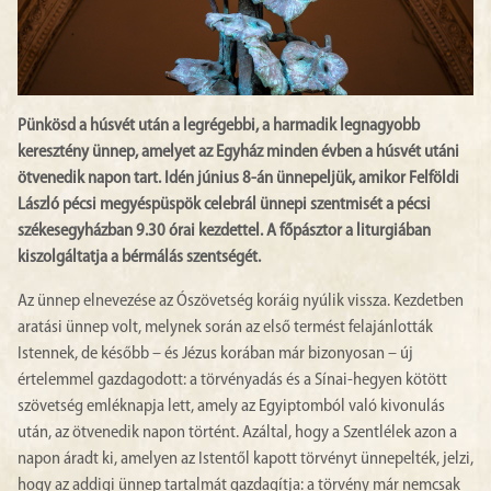
Pünkösd a húsvét után a legrégebbi, a harmadik legnagyobb
keresztény ünnep, amelyet az Egyház minden évben a húsvét utáni
ötvenedik napon tart. Idén június 8-án ünnepeljük, amikor Felföldi
László pécsi megyéspüspök celebrál ünnepi szentmisét a pécsi
székesegyházban 9.30 órai kezdettel. A főpásztor a liturgiában
kiszolgáltatja a bérmálás szentségét.
Az ünnep elnevezése az Ószövetség koráig nyúlik vissza. Kezdetben
aratási ünnep volt, melynek során az első termést felajánlották
Istennek, de később – és Jézus korában már bizonyosan – új
értelemmel gazdagodott: a törvényadás és a Sínai-hegyen kötött
szövetség emléknapja lett, amely az Egyiptomból való kivonulás
után, az ötvenedik napon történt. Azáltal, hogy a Szentlélek azon a
napon áradt ki, amelyen az Istentől kapott törvényt ünnepelték, jelzi,
hogy az addigi ünnep tartalmát gazdagítja: a törvény már nemcsak