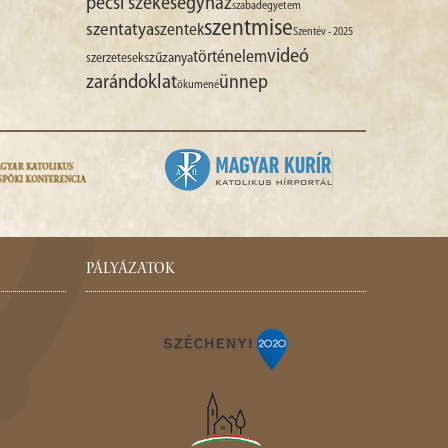
pécsi székesegyház
szabadegyetem
szentmise
szentatya
szentek
Szentév - 2025
videó
történelem
szűzanya
szerzetesek
zarándoklat
ünnep
ökumené
PÁLYÁZATOK