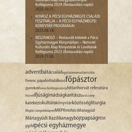
Kulturális Alap Közgyűjtemények
Kollégiuma 2024 (Restaurálási napló)
2025.10.21.
KOVÁSZ A PÉCSI EGYHÁZMEGYE CSALÁDI
FESZTIVÁLJA – A PÉCSI EGYHÁZMEGYEI
KÖNYVTÁR PROGRAMJAI
2025.08.18.
BESZÁMOLÓ – Restaurált kötetek a Pécsi
Egyházmegyei Könyvtárban – Nemzeti
Kulturális Alap Könyvtárak és Levéltárak
Kollégiuma 2023 (Restaurálási napló)
2024.11.06.
advent
báta
család
egyházzene
eucharisztia
főpásztor
Ferenc pápa
férfitalálkozó
hittan
horvát referatúra
gyerekek
havas boldogasszony
ifjúság
imádság
karitász
karácsony
húsvét
liturgia
kultúra
közösség
katekézis
könyvtár
MKPK
mohács
Máriagyűd
Magtár Látogatóközpont
papság
nagyböjt
Máriagyűdi Bazilika
PEM
pécsi egyházmegye
pphf