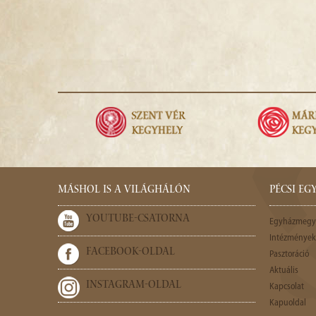
MÁSHOL IS A VILÁGHÁLÓN
PÉCSI E
YOUTUBE-CSATORNA
Egyházmegy
Intézmények,
FACEBOOK-OLDAL
Pasztoráció
Aktuális
INSTAGRAM-OLDAL
Kapcsolat
Kapuoldal