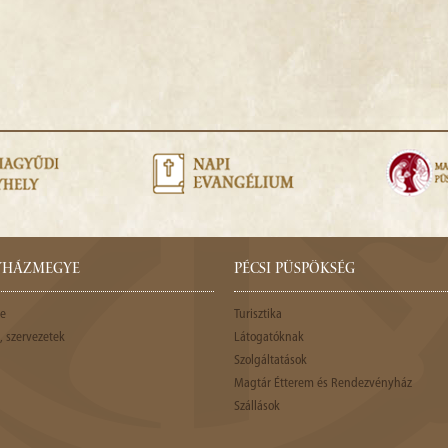
GYHÁZMEGYE
PÉCSI PÜSPÖKSÉG
e
Turisztika
 szervezetek
Látogatóknak
Szolgáltatások
Magtár Étterem és Rendezvényház
Szállások