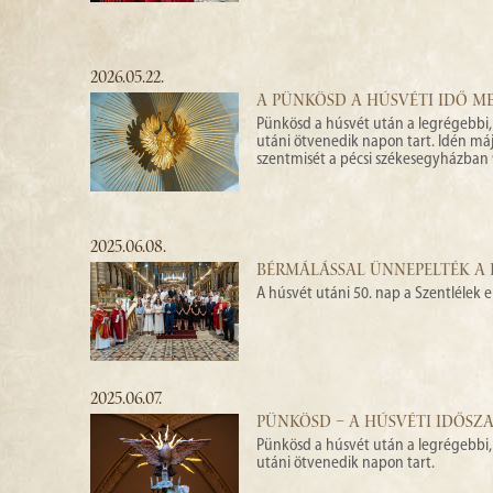
2026.05.22.
A PÜNKÖSD A HÚSVÉTI IDŐ 
Pünkösd a húsvét után a legrégebbi
utáni ötvenedik napon tart. Idén má
szentmisét a pécsi székesegyházban 9.
2025.06.08.
BÉRMÁLÁSSAL ÜNNEPELTÉK A
A húsvét utáni 50. nap a Szentlélek
2025.06.07.
PÜNKÖSD – A HÚSVÉTI IDŐS
Pünkösd a húsvét után a legrégebbi
utáni ötvenedik napon tart.