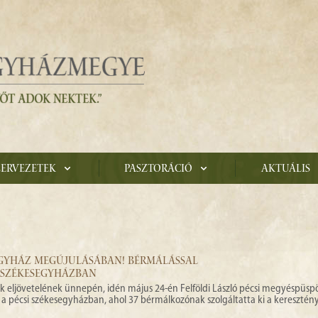
zervezetek
Pasztoráció
Aktuális
EGYHÁZ MEGÚJULÁSÁBAN! BÉRMÁLÁSSAL
 SZÉKESEGYHÁZBAN
ek eljövetelének ünnepén, idén május 24-én Felföldi László pécsi megyéspüsp
 a pécsi székesegyházban, ahol 37 bérmálkozónak szolgáltatta ki a keresztén