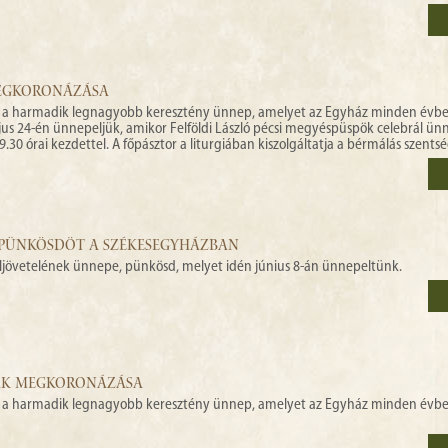
MEGKORONÁZÁSA
, a harmadik legnagyobb keresztény ünnep, amelyet az Egyház minden évbe
jus 24-én ünnepeljük, amikor Felföldi László pécsi megyéspüspök celebrál ün
30 órai kezdettel. A főpásztor a liturgiában kiszolgáltatja a bérmálás szentsé
 PÜNKÖSDÖT A SZÉKESEGYHÁZBAN
 eljövetelének ünnepe, pünkösd, melyet idén június 8-án ünnepeltünk.
ZAK MEGKORONÁZÁSA
, a harmadik legnagyobb keresztény ünnep, amelyet az Egyház minden évbe