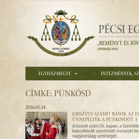
Egyházmegye
Intézmények, s
CÍMKE: PÜNKÖSD
2026.05.24.
KRISZTUS SZÁMÍT RÁTOK AZ 
ÜNNEPELTÉK A PÜNKÖSDÖT A
A húsvét utáni 50. napon, a Szentlél
koncelebrált szentmisét mutatott be
nagykorúság szentségét.