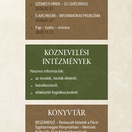
SZEMÉLYI HÍREK – ÚJ LEVÉLTÁROS
2026.02.01.
E-ARCHIVUM – INFORMATIKAI PROBLÉMA
2026.01.27.
Pap – tudós – művész
2025.11.27.
KÖZNEVELÉSI
INTÉZMÉNYEK
Hasznos információk:
az óvodák, iskolák életéről,
beiratkozásról,
előkészítő foglalkozásokról
KÖNYVTÁR
BESZÁMOLÓ – Restaurált kötetek a Pécsi
Egyházmegyei Könyvtárban – Nemzeti