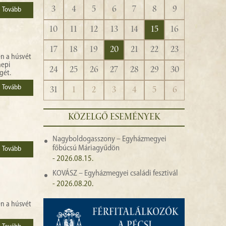
3
4
5
6
7
8
9
Tovább
10
11
12
13
14
15
16
17
18
19
20
21
22
23
n a húsvét
nepi
24
25
26
27
28
29
30
gét.
Tovább
31
1
2
3
4
5
6
KÖZELGŐ ESEMÉNYEK
Nagyboldogasszony – Egyházmegyei
főbúcsú Máriagyűdön
Tovább
- 2026.08.15.
KOVÁSZ – Egyházmegyei családi fesztivál
- 2026.08.20.
n a húsvét