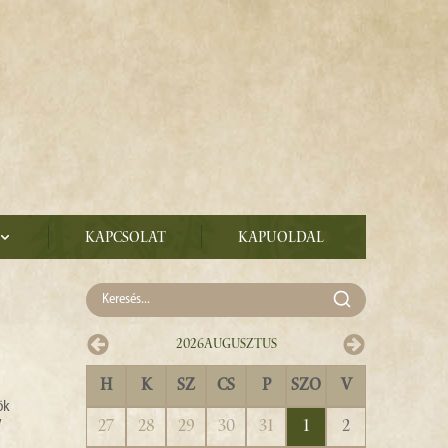
Kapcsolat
Kapuoldal
2026
Augusztus
H
K
SZ
CS
P
SZO
V
ök
y
27
28
29
30
31
1
2