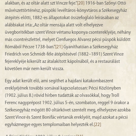
alakban, és az oltár alatt szt Vincze feje.”
[20]
1916-ban Szőnyi Ottó
művészettörténész, püspöki levéltáros-könyvtáros a Székesegyház
átépítés előtti, 1882-es állapotokat összefoglaló leírásában az
alábbiakat írta: „Az oltár mensája alatt volt elhelyezve
üvegboritékban szent Vince vértanu koponya csontereklyéje, néhány
más csontrészlettel, melyet Cienfuegos Alvarez pécsi püspök küldött
Rómából Pécsre 1738-ban.”
[21]
Gyaníthatóan a Székesegyház
Friedrich von Schmidt-féle átépítésével (1882–1891) Szent Vince
fejereklyéje kikerült az átalakított kápolnából, és a restaurálást
követően már nem került vissza.
Egy adat került elő, ami segíthet a hajdani katakombaszent
ereklyéjének további sorsával kapcsolatosan: Pécsi Közlönyben
(1902. július 8.) rövid hírben tudatták az olvasókkal, hogy Troll
Ferenc nagyprépost 1902. július 5-én, szombaton, reggel 9 órakor a
Székesegyház mögött 80 oltárkövet szentelt meg, elhelyezve azokba
Szent Vince és Szent Bonifác vértanúk ereklyéit, majd azokat a pécsi
egyházmegye egyes templomaiban helyezték el.
[22]