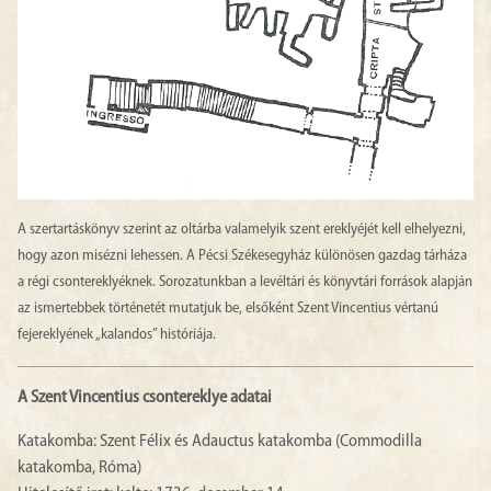
A szertartáskönyv szerint az oltárba valamelyik szent ereklyéjét kell elhelyezni,
hogy azon misézni lehessen. A Pécsi Székesegyház különösen gazdag tárháza
a régi csontereklyéknek. Sorozatunkban a levéltári és könyvtári források alapján
az ismertebbek történetét mutatjuk be, elsőként Szent Vincentius vértanú
fejereklyének „kalandos” históriája.
A Szent Vincentius csontereklye adatai
Katakomba: Szent Félix és Adauctus katakomba (Commodilla
katakomba, Róma)