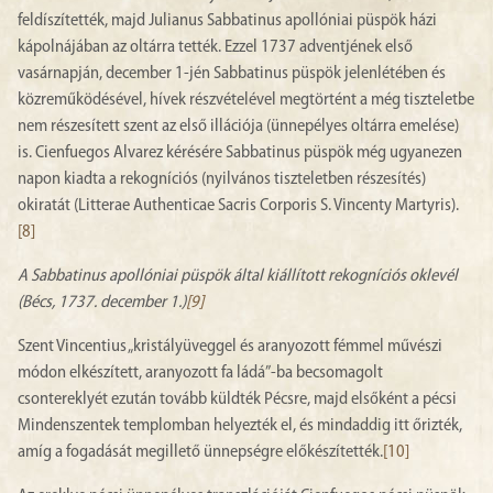
feldíszítették, majd Julianus Sabbatinus apollóniai püspök házi
kápolnájában az oltárra tették. Ezzel 1737 adventjének első
vasárnapján, december 1-jén Sabbatinus püspök jelenlétében és
közreműködésével, hívek részvételével megtörtént a még tiszteletbe
nem részesített szent az első illációja (ünnepélyes oltárra emelése)
is. Cienfuegos Alvarez kérésére Sabbatinus püspök még ugyanezen
napon kiadta a rekogníciós (nyilvános tiszteletben részesítés)
okiratát (Litterae Authenticae Sacris Corporis S. Vincenty Martyris).
[8]
A Sabbatinus apollóniai püspök által kiállított rekogníciós oklevél
(Bécs, 1737. december 1.)
[9]
Szent Vincentius „kristályüveggel és aranyozott fémmel művészi
módon elkészített, aranyozott fa ládá”-ba becsomagolt
csontereklyét ezután tovább küldték Pécsre, majd elsőként a pécsi
Mindenszentek templomban helyezték el, és mindaddig itt őrizték,
amíg a fogadását megillető ünnepségre előkészítették.
[10]