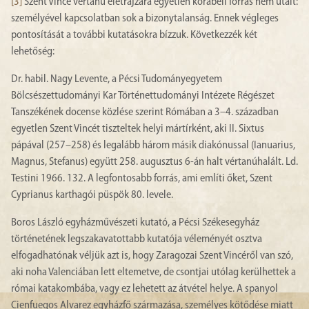
[3]
Szent Vince vértanú életrajzára egyetlen korabeli forrás nem utalt:
személyével kapcsolatban sok a bizonytalanság. Ennek végleges
pontosítását a további kutatásokra bízzuk. Következzék két
lehetőség:
Dr. habil. Nagy Levente, a Pécsi Tudományegyetem
Bölcsészettudományi Kar Történettudományi Intézete Régészet
Tanszékének docense közlése szerint Rómában a 3–4. században
egyetlen Szent Vincét tiszteltek helyi mártírként, aki II. Sixtus
pápával (257–258) és legalább három másik diakónussal (Ianuarius,
Magnus, Stefanus) együtt 258. augusztus 6-án halt vértanúhalált. Ld.
Testini 1966. 132. A legfontosabb forrás, ami említi őket, Szent
Cyprianus karthagói püspök 80. levele.
Boros László egyházművészeti kutató, a Pécsi Székesegyház
történetének legszakavatottabb kutatója véleményét osztva
elfogadhatónak véljük azt is, hogy Zaragozai Szent Vincéről van szó,
aki noha Valenciában lett eltemetve, de csontjai utólag kerülhettek a
római katakombába, vagy ez lehetett az átvétel helye. A spanyol
Cienfuegos Alvarez egyházfő származása, személyes kötődése miatt