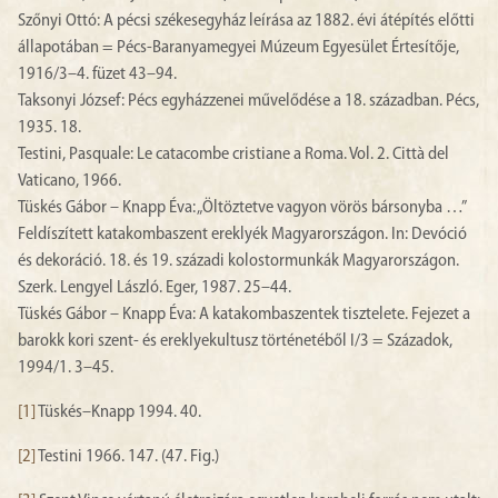
Szőnyi Ottó: A pécsi székesegyház leírása az 1882. évi átépítés előtti
állapotában = Pécs-Baranyamegyei Múzeum Egyesület Értesítője,
1916/3–4. füzet 43–94.
Taksonyi József: Pécs egyházzenei művelődése a 18. században. Pécs,
1935. 18.
Testini, Pasquale: Le catacombe cristiane a Roma. Vol. 2. Città del
Vaticano, 1966.
Tüskés Gábor – Knapp Éva: „Öltöztetve vagyon vörös bársonyba …”
Feldíszített katakombaszent ereklyék Magyarországon. In: Devóció
és dekoráció. 18. és 19. századi kolostormunkák Magyarországon.
Szerk. Lengyel László. Eger, 1987. 25–44.
Tüskés Gábor – Knapp Éva: A katakombaszentek tisztelete. Fejezet a
barokk kori szent- és ereklyekultusz történetéből I/3 = Századok,
1994/1. 3–45.
[1]
Tüskés–Knapp 1994. 40.
[2]
Testini 1966. 147. (47. Fig.)