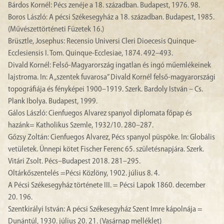
Bárdos Kornél: Pécs zenéje a 18. században. Budapest, 1976. 98.
Boros László: A pécsi Székesegyház a 18. században. Budapest, 1985.
(Művészettörténeti Füzetek 16.)
Brüsztle, Josephus: Recensio Universi Cleri Dioecesis Quinque-
Ecclesiensis I. Tom. Quinque-Ecclesiae, 1874. 492–493.
Divald Kornél: Felső-Magyarország ingatlan és ingó műemlékeinek
lajstroma. In: A „szentek fuvarosa” Divald Kornél felső-magyarországi
topográfiája és fényképei 1900–1919. Szerk. Bardoly István – Cs.
Plank Ibolya. Budapest, 1999.
Gálos László: Cienfuegos Alvarez spanyol diplomata főpap és
hazánk= Katholikus Szemle, 1932/10. 280–287.
Gőzsy Zoltán: Cienfuegos Alvarez, Pécs spanyol püspöke. In: Globális
vetületek. Ünnepi kötet Fischer Ferenc 65. születésnapjára. Szerk.
Vitári Zsolt. Pécs–Budapest 2018. 281–295.
Oltárkőszentelés =Pécsi Közlöny, 1902. július 8. 4.
A Pécsi Székesegyház története III. = Pécsi Lapok 1860. december
20. 196.
Szentkirályi István: A pécsi Székesegyház Szent Imre kápolnája =
Dunántúl, 1930. július 20. 21. (Vasárnap melléklet)