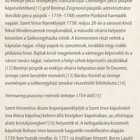
Az ereklye pécsi ünnepélyes transzlációját Cienfuegos pécsi püspök
képviseletében
[11]
gróf Berényi Zsigmond püspöki adminisztrátor
(későbbi pécsi püspök – 1739–1748) vezette Pünkösd harmadik
napján. Szent Vince fejereklyéjét 1738. május 28-án a városon kívül
fekvő Mindenszentek templomából, a második oltárra helyezést
követően a Székesegyházba vitték. A körmeneten részt vettek a
káptalan tagjai, világi papok és szerzetesek, továbbá négy vidéki
plébánia hívei. Rajtuk kívül megjelentek a vármegye képviselői és a
városi tanács tagjai, valamint a helyi céhek képviselői zászlóikkal.
[12]
Berényi püspök az ereklye oltárra helyezése után Te Deumot,
ünnepi szent beszédet mondott.
[13]
Bárdos Kornél az ünnepi
eseményen a székesegyházi zenekar részvételét feltételezte.
[14]
Hermanng pozsonyi mérnök térképe 1754-ből
[15]
Szent Vincentius díszes koponyaereklyéjét a Szent Imre kápolnától
(ma Mária kápolna) keletre álló középkori kápolnában, az „oltárlapja
alatti kristályüregben”
[16]
helyezték el. A befogadására kiszemelt
kápolnát Bohuss Imre kanonok hagyatéki rendelkezése alapján
1739-ben hozták rendbe, és 1751-ig önállóan létezett. Boros László