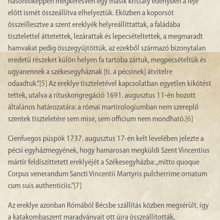
hasonlóképpen megkeresvén egy másik kristály edényben a feje
előtt ismét összeállítva elhelyeztük. Eközben a koporsót
összeillesztve a szent ereklyék helyreállíttattak, a faládába
tisztelettel áttetettek, lezárattak és lepecsételtettek, a megmaradt
hamvakat pedig összegyűjtöttük, az ezekből származó bizonytalan
eredetű részeket külön helyen fa tartóba zártuk, megpecsételtük és
ugyanennek a székesegyháznak [ti. a pécsinek] átvitelre
odaadtuk.”
[5]
Az ereklye tiszteletével kapcsolatban egyetlen kikötést
tettek, utalva a rítuskongregáció 1691. augusztus 11-én hozott
általános határozatára: a római martirologiumban nem szereplő
szentek tiszteletére sem mise, sem officium nem mondható.
[6]
Cienfuegos püspök 1737. augusztus 17-én kelt levelében jelezte a
pécsi egyházmegyének, hogy hamarosan megküldi Szent Vincentius
mártír feldíszíttetett ereklyéjét a Székesegyházba: „mitto quoque
Corpus venerandum Sancti Vincentii Martyris pulcherrime ornatum
cum suis authenticiis.”
[7]
Az ereklye azonban Rómából Bécsbe szállítás közben megsérült, így
a katakombaszent maradványait ott újra összeállították,