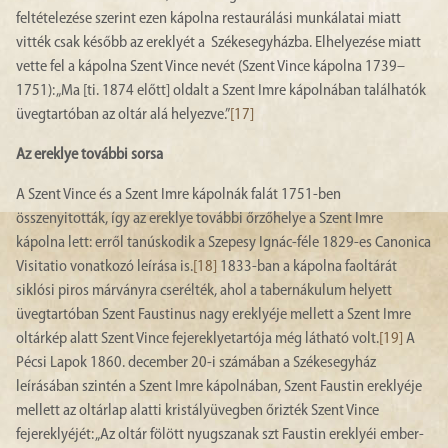
feltételezése szerint ezen kápolna restaurálási munkálatai miatt
vitték csak később az ereklyét a Székesegyházba. Elhelyezése miatt
vette fel a kápolna Szent Vince nevét (Szent Vince kápolna 1739–
1751): „Ma [ti. 1874 előtt] oldalt a Szent Imre kápolnában találhatók
üvegtartóban az oltár alá helyezve.”
[17]
Az ereklye további sorsa
A Szent Vince és a Szent Imre kápolnák falát 1751-ben
összenyitották, így az ereklye további őrzőhelye a Szent Imre
kápolna lett: erről tanúskodik a Szepesy Ignác-féle 1829-es Canonica
Visitatio vonatkozó leírása is.
[18]
1833-ban a kápolna faoltárát
siklósi piros márványra cserélték, ahol a tabernákulum helyett
üvegtartóban Szent Faustinus nagy ereklyéje mellett a Szent Imre
oltárkép alatt Szent Vince fejereklyetartója még látható volt.
[19]
A
Pécsi Lapok 1860. december 20-i számában a Székesegyház
leírásában szintén a Szent Imre kápolnában, Szent Faustin ereklyéje
mellett az oltárlap alatti kristályüvegben őrizték Szent Vince
fejereklyéjét: „Az oltár fölött nyugszanak szt Faustin ereklyéi ember-