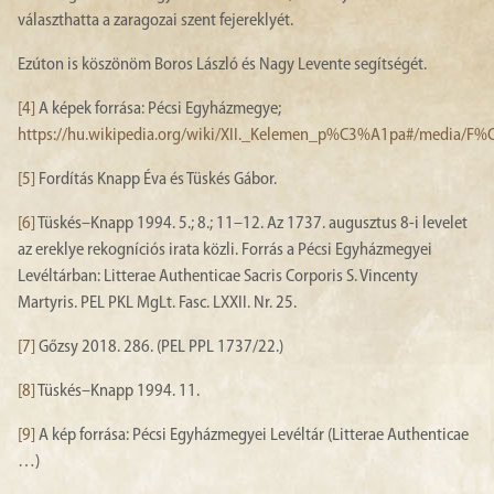
választhatta a zaragozai szent fejereklyét.
Ezúton is köszönöm Boros László és Nagy Levente segítségét.
[4]
A képek forrása: Pécsi Egyházmegye;
https://hu.wikipedia.org/wiki/XII._Kelemen_p%C3%A1pa#/media/F%C
[5]
Fordítás Knapp Éva és Tüskés Gábor.
[6]
Tüskés–Knapp 1994. 5.; 8.; 11–12. Az 1737. augusztus 8-i levelet
az ereklye rekogníciós irata közli. Forrás a Pécsi Egyházmegyei
Levéltárban: Litterae Authenticae Sacris Corporis S. Vincenty
Martyris. PEL PKL MgLt. Fasc. LXXII. Nr. 25.
[7]
Gőzsy 2018. 286. (PEL PPL 1737/22.)
[8]
Tüskés–Knapp 1994. 11.
[9]
A kép forrása: Pécsi Egyházmegyei Levéltár (Litterae Authenticae
…)