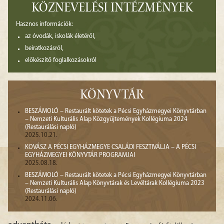
KÖZNEVELÉSI INTÉZMÉNYEK
Hasznos információk:
az óvodák, iskolák életéről,
beiratkozásról,
előkészítő foglalkozásokról
KÖNYVTÁR
BESZÁMOLÓ – Restaurált kötetek a Pécsi Egyházmegyei Könyvtárban
– Nemzeti Kulturális Alap Közgyűjtemények Kollégiuma 2024
(Restaurálási napló)
2025.10.21.
KOVÁSZ A PÉCSI EGYHÁZMEGYE CSALÁDI FESZTIVÁLJA – A PÉCSI
EGYHÁZMEGYEI KÖNYVTÁR PROGRAMJAI
2025.08.18.
BESZÁMOLÓ – Restaurált kötetek a Pécsi Egyházmegyei Könyvtárban
– Nemzeti Kulturális Alap Könyvtárak és Levéltárak Kollégiuma 2023
(Restaurálási napló)
2024.11.06.