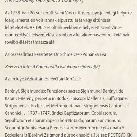
A Pécsi Közlöny 1902. július 8-i száma
[23]
Az 1738-ban Pécsre került Szent Vincentius ereklye jelenlegi helye ez
idáig ismeretlen volt: annak elpusztulását vagy eltűnését
feltételezték. Az 1902-es oltárkövekben elhelyezett Szent Vince
csontereklyék felszentelése azonban a katakombaszent relikviáinak
tovább élését támassza alá.
Az összeállítást készítette: Dr. Schmelczer-Pohánka Éva
Bevezető fotó: A Commodilla katakomba (Róma)
[2]
Az ereklye kézirattári és levéltári forrásai:
Berényi, Sigismundus: Functiones sacrae Sigismundi Berényi, de
Karancs-Berény, perpetui in Bodok, Episcopi Mallensis, Suffraganei
Strigoniensis, Eccl[esiae] Metrop[olitanae] Strigoniensis Cantoris et
Canonici … 1737–1747. (Index Baptizatorum, Copulatorum,
Sepultorum et aliarum Specialiori Nota dignarum Functionum.
Sequuntur Anniversaria Predecessorum Meorum in Episcopatu 5-
Ecclesiensi.) [Berényi Zsigmond püspök naplója.] Jelzet: PEK TGYO KK