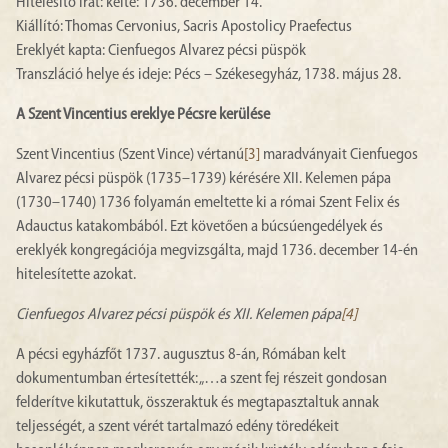
Hitelesítő irat: kelte: 1736. december 14.
Kiállító: Thomas Cervonius, Sacris Apostolicy Praefectus
Ereklyét kapta: Cienfuegos Alvarez pécsi püspök
Transzláció helye és ideje: Pécs – Székesegyház, 1738. május 28.
A Szent Vincentius ereklye Pécsre kerülése
Szent Vincentius (Szent Vince) vértanú
[3]
maradványait Cienfuegos
Alvarez pécsi püspök (1735–1739) kérésére XII. Kelemen pápa
(1730–1740) 1736 folyamán emeltette ki a római Szent Felix és
Adauctus katakombából. Ezt követően a búcsúengedélyek és
ereklyék kongregációja megvizsgálta, majd 1736. december 14-én
hitelesítette azokat.
Cienfuegos Alvarez pécsi püspök és XII. Kelemen pápa
[4]
A pécsi egyházfőt 1737. augusztus 8-án, Rómában kelt
dokumentumban értesítették: „…a szent fej részeit gondosan
felderítve kikutattuk, összeraktuk és megtapasztaltuk annak
teljességét, a szent vérét tartalmazó edény töredékeit