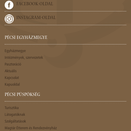
FACEBOOK-OLDAL
INSTAGRAM-OLDAL
PÉCSI EGYHÁZMEGYE
Egyházmegye
Intézmények, szervezetek
Pasztoráció
Aktuális
Kapcsolat
Kapuoldal
PÉCSI PÜSPÖKSÉG
Turisztika
Látogatóknak
Szolgáltatások
Magtár Étterem és Rendezvényház