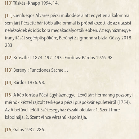
[10]
Tüskés–Knapp 1994. 14.
[11]
Cienfuegos Alvarez pécsi működése alatt egyetlen alkalommal
sem járt Pécsett: bár több alkalommal is próbálkozott, de az utazási
nehézségek és idős kora megakadályozták ebben. Az egyházmegye
irányítását segédpüspökére, Berényi Zsigmondra bízta. Gőzsy 2018.
283.
[12]
Brüsztle I. 1874. 492–493.; Fordítás: Bárdos 1976. 98.
[13]
Berényi: Functiones Sacrae…
[14]
Bárdos 1976. 98.
[15]
A kép forrása Pécsi Egyházmegyei Levéltár: Hermanng pozsonyi
mérnök kézzel rajzolt térképe a pécsi püspökvár épületeiről (1754).
Az A betűvel jelölt Székesegyház északi oldalán: 1. Szent Imre
kápolnája, 2. Szent Vince vértanú kápolnája.
[16]
Gálos 1932. 286.