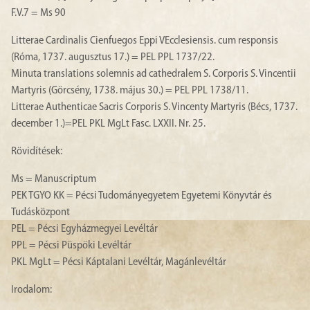
F.V.7 = Ms 90
Litterae Cardinalis Cienfuegos Eppi VEcclesiensis. cum responsis
(Róma, 1737. augusztus 17.) = PEL PPL 1737/22.
Minuta translations solemnis ad cathedralem S. Corporis S. Vincentii
Martyris (Görcsény, 1738. május 30.) = PEL PPL 1738/11.
Litterae Authenticae Sacris Corporis S. Vincenty Martyris (Bécs, 1737.
december 1.)=PEL PKL MgLt Fasc. LXXII. Nr. 25.
Rövidítések:
Ms = Manuscriptum
PEK TGYO KK = Pécsi Tudományegyetem Egyetemi Könyvtár és
Tudásközpont
PEL = Pécsi Egyházmegyei Levéltár
PPL = Pécsi Püspöki Levéltár
PKL MgLt = Pécsi Káptalani Levéltár, Magánlevéltár
Irodalom: