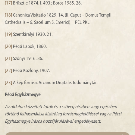
[17]
Brüsztle 1874. I. 493.; Boros 1985. 26.
[18]
Canonica Visitatio 1829. 14. (II. Caput – Domus Templi
Cathedralis – 6. Sacellum S. Emerici) = PEL PKL
[19]
Szentkirályi 1930. 21.
[20]
Pécsi Lapok, 1860.
[21]
Szőnyi 1916. 86.
[22]
Pécsi Közlöny, 1907.
[23]
A kép forrása: Arcanum Digitális Tudománytár.
Pécsi Egyházmegye
Az oldalon közzétett fotók és a szöveg részben vagy egészben
történő felhasználása kizárólag forrásmegjelöléssel vagy a Pécsi
Egyházmegye írásos hozzájárulásával engedélyezett.