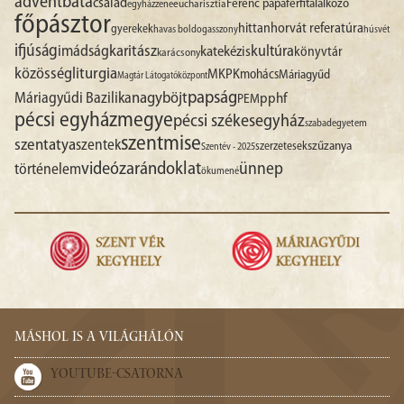
advent
báta
család
Ferenc pápa
férfitalálkozó
egyházzene
eucharisztia
főpásztor
hittan
horvát referatúra
gyerekek
havas boldogasszony
húsvét
ifjúság
imádság
karitász
kultúra
katekézis
könyvtár
karácsony
liturgia
közösség
MKPK
mohács
Máriagyűd
Magtár Látogatóközpont
papság
nagyböjt
Máriagyűdi Bazilika
pphf
PEM
pécsi egyházmegye
pécsi székesegyház
szabadegyetem
szentmise
szentatya
szentek
szűzanya
szerzetesek
Szentév - 2025
videó
zarándoklat
ünnep
történelem
ökumené
MÁSHOL IS A VILÁGHÁLÓN
YOUTUBE-CSATORNA