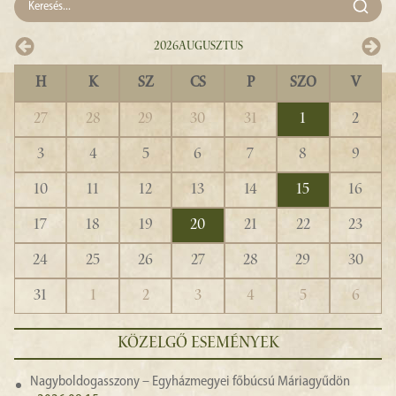
2026
Augusztus
H
K
SZ
CS
P
SZO
V
27
28
29
30
31
1
2
3
4
5
6
7
8
9
10
11
12
13
14
15
16
17
18
19
20
21
22
23
24
25
26
27
28
29
30
31
1
2
3
4
5
6
KÖZELGŐ ESEMÉNYEK
Nagyboldogasszony – Egyházmegyei főbúcsú Máriagyűdön