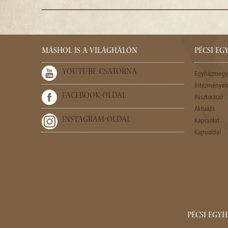
MÁSHOL IS A VILÁGHÁLÓN
PÉCSI E
YOUTUBE-CSATORNA
Egyházmegy
Intézmények,
FACEBOOK-OLDAL
Pasztoráció
Aktuális
INSTAGRAM-OLDAL
Kapcsolat
Kapuoldal
PÉCSI EGY