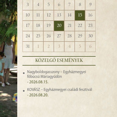
3
4
5
6
7
8
9
10
11
12
13
14
15
16
17
18
19
20
21
22
23
24
25
26
27
28
29
30
31
1
2
3
4
5
6
KÖZELGŐ ESEMÉNYEK
Nagyboldogasszony – Egyházmegyei
főbúcsú Máriagyűdön
- 2026.08.15.
KOVÁSZ – Egyházmegyei családi fesztivál
- 2026.08.20.