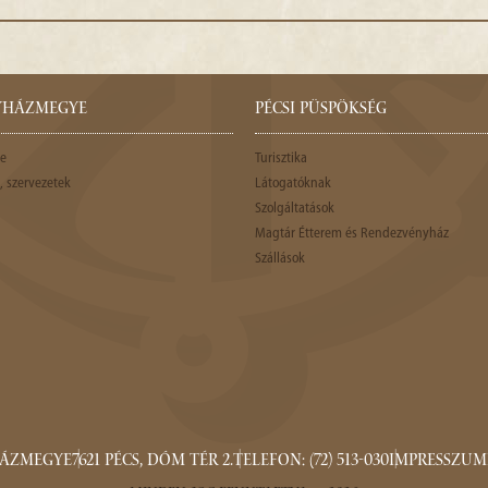
GYHÁZMEGYE
PÉCSI PÜSPÖKSÉG
e
Turisztika
 szervezetek
Látogatóknak
Szolgáltatások
Magtár Étterem és Rendezvényház
Szállások
HÁZMEGYE
7621 PÉCS, DÓM TÉR 2.
TELEFON: (72) 513-030
IMPRESSZUM