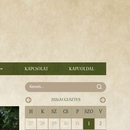
Kapcsolat
Kapuoldal
2026
Augusztus
H
K
SZ
CS
P
SZO
V
27
28
29
30
31
1
2