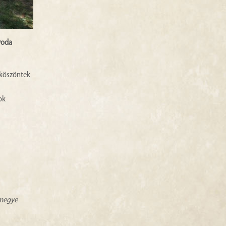
voda
lköszöntek
ok
zmegye