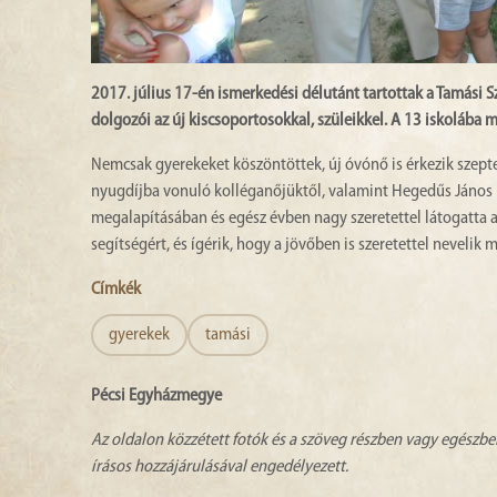
2017. július 17-én ismerkedési délutánt tartottak a Tamási 
dolgozói az új kiscsoportosokkal, szüleikkel. A 13 iskolába
Nemcsak gyerekeket köszöntöttek, új óvónő is érkezik szept
nyugdíjba vonuló kolléganőjüktől, valamint Hegedűs János p
megalapításában és egész évben nagy szeretettel látogatta 
segítségért, és ígérik, hogy a jövőben is szeretettel nevelik 
Címkék
gyerekek
tamási
Pécsi Egyházmegye
Az oldalon közzétett fotók és a szöveg részben vagy egészbe
írásos hozzájárulásával engedélyezett.