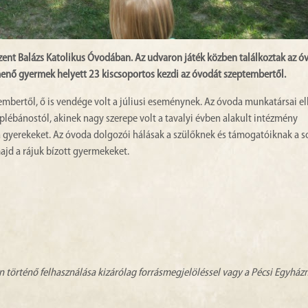
Szent Balázs Katolikus Óvodában. Az udvaron játék közben találkoztak az ó
 menő gyermek helyett 23 kiscsoportos kezdi az óvodát szeptembertől.
embertől, ő is vendége volt a júliusi eseménynek. Az óvoda munkatársai e
lébánostól, akinek nagy szerepe volt a tavalyi évben alakult intézmény
a gyerekeket. Az óvoda dolgozói hálásak a szülőknek és támogatóiknak a s
majd a rájuk bízott gyermekeket.
n történő felhasználása kizárólag forrásmegjelöléssel vagy a Pécsi Egyhá