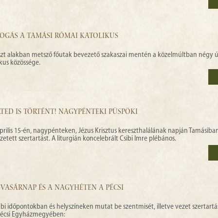
FOGÁS A TAMÁSI RÓMAI KATOLIKUS
szt alakban metsző főutak bevezető szakaszai mentén a közelmúltban négy 
likus közössége.
TED IS TÖRTÉNT! NAGYPÉNTEKI PÜSPÖKI
prilis 15-én, nagypénteken, Jézus Krisztus kereszthalálának napján Tamásiban
tt szertartást. A liturgián koncelebrált Csibi Imre plébános.
VASÁRNAP ÉS A NAGYHÉTEN A PÉCSI
bi időpontokban és helyszíneken mutat be szentmisét, illetve vezet szertartá
 Pécsi Egyházmegyében: