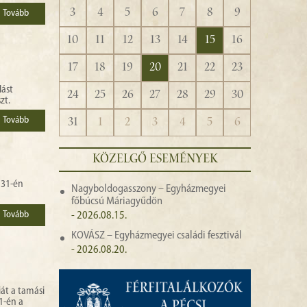
3
4
5
6
7
8
9
Tovább
10
11
12
13
14
15
16
17
18
19
20
21
22
23
lást
24
25
26
27
28
29
30
zt.
Tovább
31
1
2
3
4
5
6
KÖZELGŐ ESEMÉNYEK
 31-én
Nagyboldogasszony – Egyházmegyei
főbúcsú Máriagyűdön
Tovább
- 2026.08.15.
KOVÁSZ – Egyházmegyei családi fesztivál
- 2026.08.20.
iát a tamási
1-én a