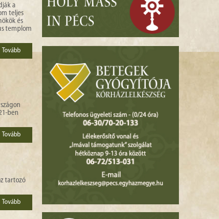
dják a
m teljes
nökök és
kus templom
Tovább
rszágon
021-ben
Tovább
z tartozó
Tovább