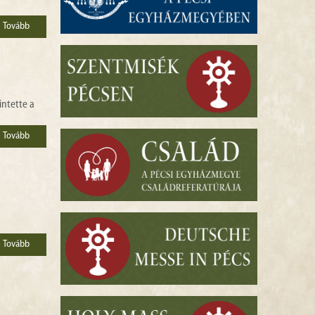
Tovább
intette a
Tovább
Tovább