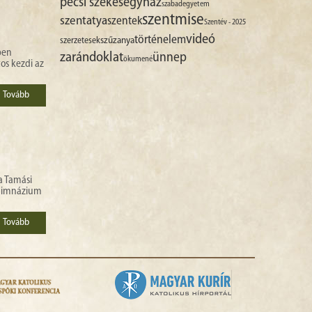
pécsi székesegyház
szabadegyetem
szentmise
szentatya
szentek
Szentév - 2025
videó
történelem
szűzanya
szerzetesek
ben
zarándoklat
ünnep
ökumené
os kezdi az
Tovább
a Tamási
 gimnázium
Tovább