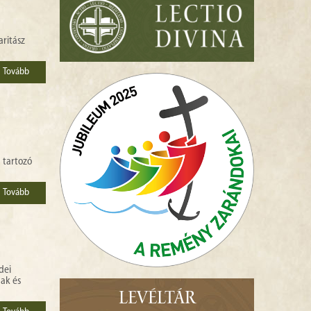
aritász
Tovább
 tartozó
Tovább
dei
ak és
LEVÉLTÁR