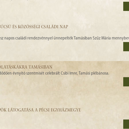
CSÚ ÉS KÖZÖSSÉGI CSALÁDI NAP
z napos családi rendezvénnyel ünnepelték Tamásiban Szűz Mária mennybev
SKOLATÁSKÁKRA TAMÁSIBAN
ődően évnyitó szentmisét celebrált Csibi Imre, Tamási plébánosa.
PÖK LÁTOGATÁSA A PÉCSI EGYHÁZMEGYE