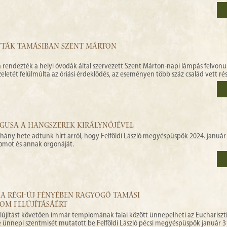
TTÁK TAMÁSIBAN SZENT MÁRTON
rendezték a helyi óvodák által szervezett Szent Márton-napi lámpás felvonu
etét felülmúlta az óriási érdeklődés, az eseményen több száz család vett rés
ÓGUSA A HANGSZEREK KIRÁLYNŐJÉVEL
ny hete adtunk hírt arról, hogy Felföldi László megyéspüspök 2024. január
lomot és annak orgonáját.
 A RÉGI-ÚJ FÉNYÉBEN RAGYOGÓ TAMÁSI
M FELÚJÍTÁSÁÉRT
 felújítást követően immár templomának falai között ünnepelheti az Euchariszt
 ünnepi szentmisét mutatott be Felföldi László pécsi megyéspüspök január 3