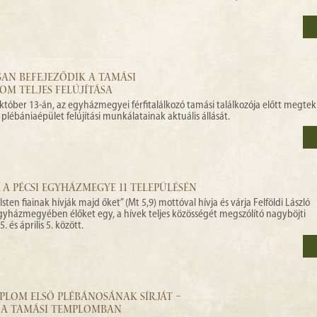
AN BEFEJEZŐDIK A TAMÁSI
M TELJES FELÚJÍTÁSA
któber 13-án, az egyházmegyei férfitalálkozó tamási találkozója előtt megtek
lébániaépület felújítási munkálatainak aktuális állását.
A PÉCSI EGYHÁZMEGYE 11 TELEPÜLÉSÉN
ten fiainak hívják majd őket” (Mt 5,9) mottóval hívja és várja Felföldi László
yházmegyében élőket egy, a hívek teljes közösségét megszólító nagyböjti
és április 5. között.
PLOM ELSŐ PLÉBÁNOSÁNAK SÍRJÁT –
 A TAMÁSI TEMPLOMBAN