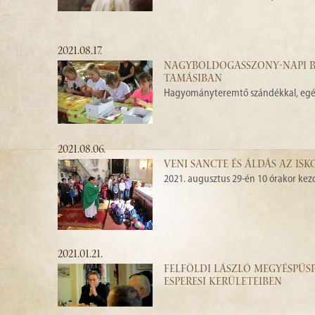
2021.08.17.
NAGYBOLDOGASSZONY-NAPI BÚ
TAMÁSIBAN
Hagyományteremtő szándékkal, egés
2021.08.06.
VENI SANCTE ÉS ÁLDÁS AZ I
2021. augusztus 29-én 10 órakor kezd
2021.01.21.
FELFÖLDI LÁSZLÓ MEGYÉSPÜS
ESPERESI KERÜLETEIBEN