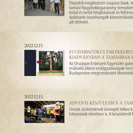
Díszeitől megfosztott csupasz falak,
tamási Nagyboldogasszony-templomba
külső és belső felújításának és fel
építészek összehangolt közreműködésé
ad otthont.
2022.12.15.
EUCHARISZTIKUS EMLÉKKERE
KIADVÁNYBAN A TAMÁSIBAN F
Az Országos Erdészeti Egyesület gon
működő állami erdőgazdaságok terület
Budapesten megrendezett Nemzetközi
2022.12.13.
ADVENTI KÉSZÜLETBEN A TAMÁ
Urunk születésének ünnepét lelkes ké
hittanosok életében is. A készületrő