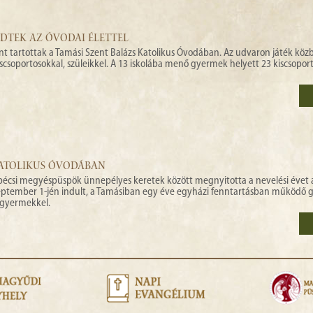
EDTEK AZ ÓVODAI ÉLETTEL
ánt tartottak a Tamási Szent Balázs Katolikus Óvodában. Az udvaron játék köz
iscsoportosokkal, szüleikkel. A 13 iskolába menő gyermek helyett 23 kiscsoport
KATOLIKUS ÓVODÁBAN
csi megyéspüspök ünnepélyes keretek között megnyitotta a nevelési évet 
eptember 1-jén indult, a Tamásiban egy éve egyházi fenntartásban működő
3 gyermekkel.