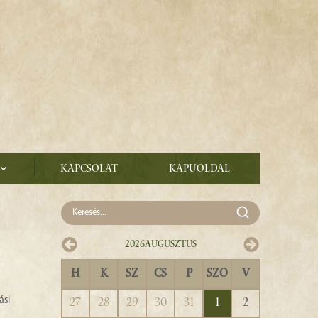
Kapcsolat
Kapuoldal
2026
Augusztus
H
K
SZ
CS
P
SZO
V
ási
27
28
29
30
31
1
2