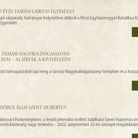
5 ÉVES TAMÁSI CARITAS EGYESÜLET
an rászoruló, hátrányos helyzetben élőkről a Pécsi Egyházmegyei Katolikus K
Egyesület.
A TAMÁSI NAGYBOLDOGASSZONY-
TAI – ALÁÍRTÁK A KIVITELEZÉSI
yzati támogatásból újul meg a tamási Nagyboldogasszony-templom és a hozzá
RDŐBEN ÁLLÓ SZENT HUBERTUS-
Miklósvári Parkerdejében, a festői pihenőtó mellett található Szent Hubertus er
szerető közönség nagy örömére – 2022. szeptember 22-én ünnepli megáldásán