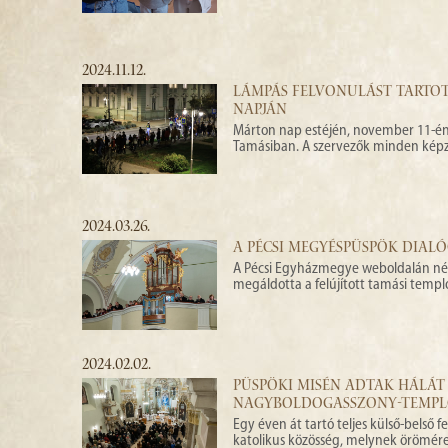
2024.11.12.
LÁMPÁS FELVONULÁST TARTO
NAPJÁN
Márton nap estéjén, november 11-én 
Tamásiban. A szervezők minden képzel
2024.03.26.
A PÉCSI MEGYÉSPÜSPÖK DIAL
A Pécsi Egyházmegye weboldalán néhá
megáldotta a felújított tamási temp
2024.02.02.
PÜSPÖKI MISÉN ADTAK HÁLÁT
NAGYBOLDOGASSZONY-TEMPLO
Egy éven át tartó teljes külső-belső
katolikus közösség, melynek örömére