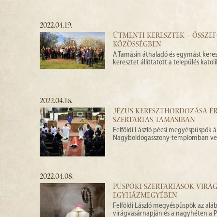
2022.04.19.
ÚTMENTI KERESZTEK – ÖSSZE
KÖZÖSSÉGBEN
A Tamásin áthaladó és egymást kere
keresztet állíttatott a település kato
2022.04.16.
JÉZUS KERESZTHORDOZÁSA ÉR
SZERTARTÁS TAMÁSIBAN
Felföldi László pécsi megyéspüspök á
Nagyboldogasszony-templomban vezete
2022.04.08.
PÜSPÖKI SZERTARTÁSOK VIRÁG
EGYHÁZMEGYÉBEN
Felföldi László megyéspüspök az aláb
virágvasárnapján és a nagyhéten a