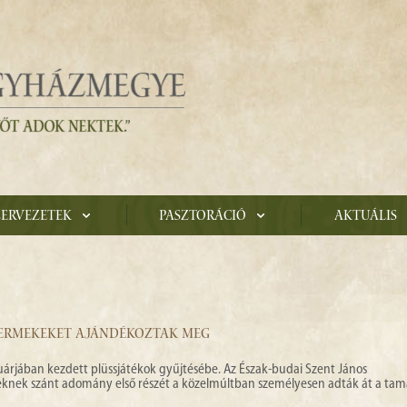
zervezetek
Pasztoráció
Aktuális
ERMEKEKET AJÁNDÉKOZTAK MEG
uárjában kezdett plüssjátékok gyűjtésébe. Az Észak-budai Szent János
nek szánt adomány első részét a közelmúltban személyesen adták át a tam