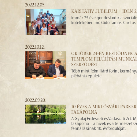
2022.12.05.
KARITATÍV JUBILEUM – IDÉN 2
Immár 25 éve gondoskodik a szociális
kötelékében működő Tamási Caritas 
2022.10.12.
OKTÓBER 24-ÉN KEZDŐDNEK 
TEMPLOM FELÚJÍTÁSI MUNKÁLA
SZERZŐDÉST
Több mint félmilliárd forint kormán
plébánia épülete.
2022.09.20.
10 ÉVES A MIKLÓSVÁRI PARKE
FAKÁPOLNA
A Gyulaj Erdészeti és Vadászati Zrt. 
fakápolna – a hívek és a természet
fennállásának 10. évfordulóját.