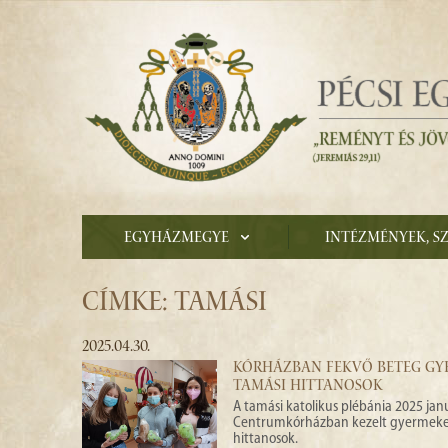
Egyházmegye
Intézmények, s
CÍMKE: TAMÁSI
2025.04.30.
KÓRHÁZBAN FEKVŐ BETEG GY
TAMÁSI HITTANOSOK
A tamási katolikus plébánia 2025 jan
Centrumkórházban kezelt gyermekek
hittanosok.