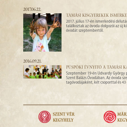
2017.06.22.
TAMÁSI KISGYEREKEK ISMERK
2017. július 17-én ismerkedési délut
találkoztak az óvoda dolgozói az új k
óvodát szeptembertől.
2016.09.21.
PÜSPÖKI ÉVNYITÓ A TAMÁSI 
Szeptember 19-én Udvardy György pé
Szent Balázs Óvodában. Az óvoda sz
tagóvodájaként, két csoporttal és 4