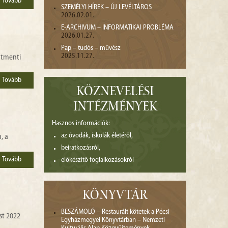
Tovább
SZEMÉLYI HÍREK – ÚJ LEVÉLTÁROS
2026.02.01.
E-ARCHIVUM – INFORMATIKAI PROBLÉMA
2026.01.27.
Pap – tudós – művész
2025.11.27.
útmenti
Tovább
KÖZNEVELÉSI
INTÉZMÉNYEK
Hasznos információk:
az óvodák, iskolák életéről,
, a
beiratkozásról,
Tovább
előkészítő foglalkozásokról
KÖNYVTÁR
BESZÁMOLÓ – Restaurált kötetek a Pécsi
st 2022
Egyházmegyei Könyvtárban – Nemzeti