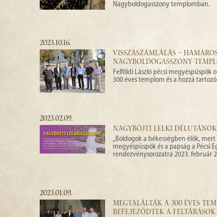
Nagyboldogasszony templomban.
2023.10.16.
VISSZASZÁMLÁLÁS – HAMAROS
NAGYBOLDOGASSZONY-TEMPLO
Felföldi László pécsi megyéspüspök o
300 éves templom és a hozzá tartozó p
2023.02.09.
NAGYBÖJTI LELKI DÉLUTÁNOK 
„Boldogok a békességben élők, mert Is
megyéspüspök és a papság a Pécsi Eg
rendezvénysorozatra 2023. február 25. 
2023.01.09.
MEGTALÁLTÁK A 300 ÉVES TEM
BEFEJEZŐDTEK A FELTÁRÁSOK