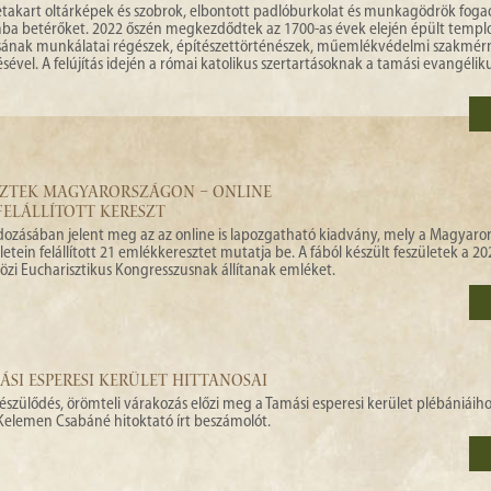
 letakart oltárképek és szobrok, elbontott padlóburkolat és munkagödrök foga
 betérőket. 2022 őszén megkezdődtek az 1700-as évek elején épült templo
tárásának munkálatai régészek, építészettörténészek, műemlékvédelmi szakmér
vel. A felújítás idején a római katolikus szertartásoknak a tamási evangéli
SZTEK MAGYARORSZÁGON – ONLINE
ELÁLLÍTOTT KERESZT
dozásában jelent meg az az online is lapozgatható kiadvány, mely a Magyaro
ein felállított 21 emlékkeresztet mutatja be. A fából készült feszületek a 2
 Eucharisztikus Kongresszusnak állítanak emléket.
SI ESPERESI KERÜLET HITTANOSAI
szülődés, örömteli várakozás előzi meg a Tamási esperesi kerület plébániáiho
l Kelemen Csabáné hitoktató írt beszámolót.