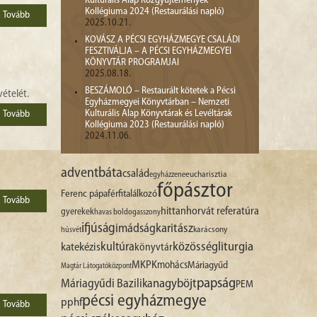
Kulturális Alap Közgyűjtemények
Kollégiuma 2024 (Restaurálási napló)
Tovább
2025.10.21.
KOVÁSZ A PÉCSI EGYHÁZMEGYE CSALÁDI
FESZTIVÁLJA – A PÉCSI EGYHÁZMEGYEI
KÖNYVTÁR PROGRAMJAI
2025.08.18.
BESZÁMOLÓ – Restaurált kötetek a Pécsi
ételét.
Egyházmegyei Könyvtárban – Nemzeti
Kulturális Alap Könyvtárak és Levéltárak
Tovább
Kollégiuma 2023 (Restaurálási napló)
2024.11.06.
advent
báta
család
egyházzene
eucharisztia
főpásztor
Ferenc pápa
férfitalálkozó
Tovább
hittan
horvát referatúra
gyerekek
havas boldogasszony
ifjúság
imádság
karitász
karácsony
húsvét
liturgia
kultúra
közösség
katekézis
könyvtár
MKPK
mohács
Máriagyűd
Magtár Látogatóközpont
papság
nagyböjt
Máriagyűdi Bazilika
PEM
pécsi egyházmegye
pphf
Tovább