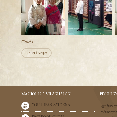
Címkék
nemzetiségek
MÁSHOL IS A VILÁGHÁLÓN
PÉCSI E
YOUTUBE-CSATORNA
Egyházmegy
Intézmények,