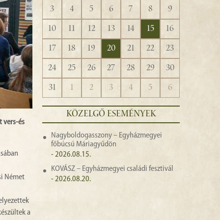
3
4
5
6
7
8
9
10
11
12
13
14
15
16
17
18
19
20
21
22
23
24
25
26
27
28
29
30
31
1
2
3
4
5
6
KÖZELGŐ ESEMÉNYEK
 vers-és
Nagyboldogasszony – Egyházmegyei
főbúcsú Máriagyűdön
ásában
- 2026.08.15.
KOVÁSZ – Egyházmegyei családi fesztivál
csi Német
- 2026.08.20.
elyezettek
készültek a