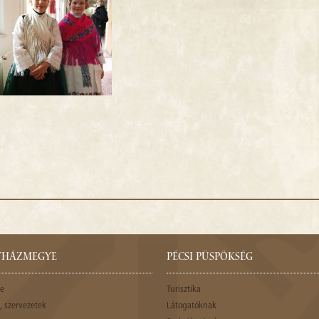
GYHÁZMEGYE
PÉCSI PÜSPÖKSÉG
e
Turisztika
 szervezetek
Látogatóknak