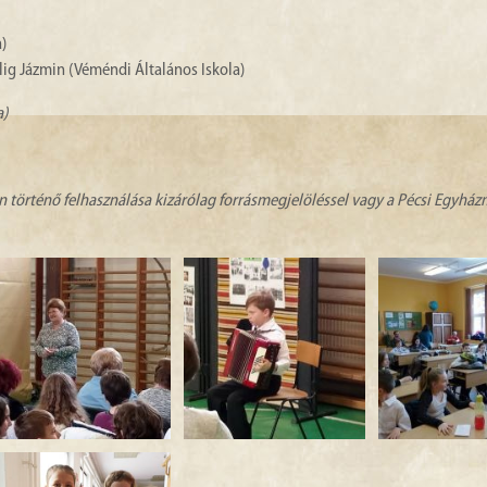
)
élig Jázmin (Véméndi Általános Iskola)
a)
n történő felhasználása kizárólag forrásmegjelöléssel vagy a Pécsi Egyhá