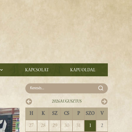
Kapcsolat
Kapuoldal
2026
Augusztus
H
K
SZ
CS
P
SZO
V
27
28
29
30
31
1
2