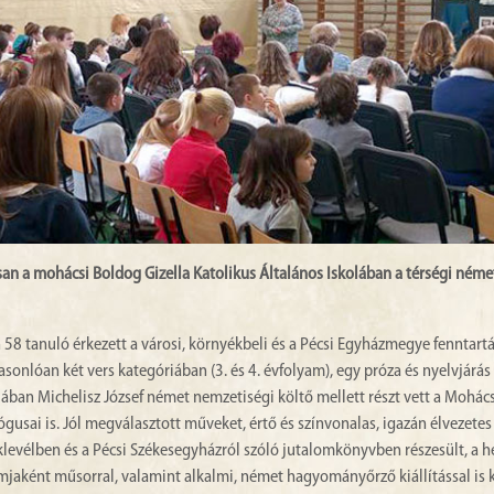
 a mohácsi Boldog Gizella Katolikus Általános Iskolában a térségi német
 58 tanuló érkezett a városi, környékbeli és a Pécsi Egyházmegye fenntart
onlóan két vers kategóriában (3. és 4. évfolyam), egy próza és nyelvjárás
jában Michelisz József német nemzetiségi költő mellett részt vett a Mohá
usai is. Jól megválasztott műveket, értő és színvonalas, igazán élvezetes
levélben és a Pécsi Székesegyházról szóló jutalomkönyvben részesült, a h
mjaként műsorral, valamint alkalmi, német hagyományőrző kiállítással is 