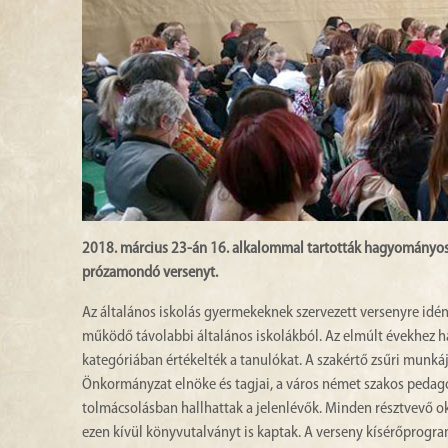
2018. március 23-án 16. alkalommal tartották hagyományosan
prózamondó versenyt.
Az általános iskolás gyermekeknek szervezett versenyre idén
működő távolabbi általános iskolákból. Az elmúlt évekhez has
kategóriában értékelték a tanulókat. A szakértő zsűri munká
Önkormányzat elnöke és tagjai, a város német szakos pedagóg
tolmácsolásban hallhattak a jelenlévők. Minden résztvevő ok
ezen kívül könyvutalványt is kaptak. A verseny kísérőprogra