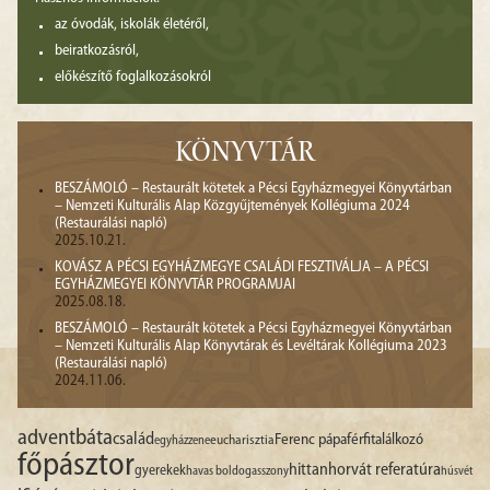
az óvodák, iskolák életéről,
beiratkozásról,
előkészítő foglalkozásokról
KÖNYVTÁR
BESZÁMOLÓ – Restaurált kötetek a Pécsi Egyházmegyei Könyvtárban
– Nemzeti Kulturális Alap Közgyűjtemények Kollégiuma 2024
(Restaurálási napló)
2025.10.21.
KOVÁSZ A PÉCSI EGYHÁZMEGYE CSALÁDI FESZTIVÁLJA – A PÉCSI
EGYHÁZMEGYEI KÖNYVTÁR PROGRAMJAI
2025.08.18.
BESZÁMOLÓ – Restaurált kötetek a Pécsi Egyházmegyei Könyvtárban
– Nemzeti Kulturális Alap Könyvtárak és Levéltárak Kollégiuma 2023
(Restaurálási napló)
2024.11.06.
advent
báta
család
Ferenc pápa
férfitalálkozó
egyházzene
eucharisztia
főpásztor
hittan
horvát referatúra
gyerekek
havas boldogasszony
húsvét