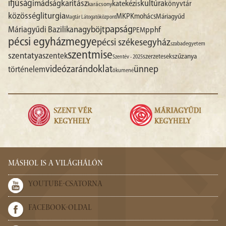
ifjúság
imádság
karitász
kultúra
katekézis
könyvtár
karácsony
liturgia
közösség
MKPK
mohács
Máriagyűd
Magtár Látogatóközpont
papság
nagyböjt
Máriagyűdi Bazilika
pphf
PEM
pécsi egyházmegye
pécsi székesegyház
szabadegyetem
szentmise
szentatya
szentek
szűzanya
szerzetesek
Szentév - 2025
videó
zarándoklat
ünnep
történelem
ökumené
MÁSHOL IS A VILÁGHÁLÓN
YOUTUBE-CSATORNA
FACEBOOK-OLDAL