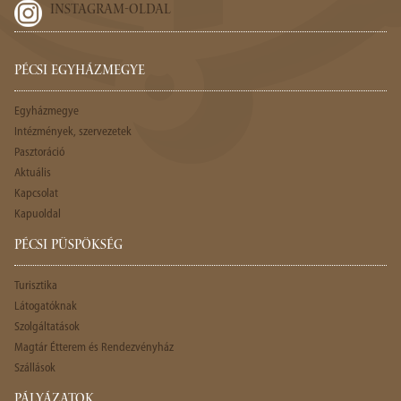
INSTAGRAM-OLDAL
PÉCSI EGYHÁZMEGYE
Egyházmegye
Intézmények, szervezetek
Pasztoráció
Aktuális
Kapcsolat
Kapuoldal
PÉCSI PÜSPÖKSÉG
Turisztika
Látogatóknak
Szolgáltatások
Magtár Étterem és Rendezvényház
Szállások
PÁLYÁZATOK