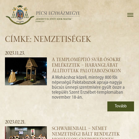
CÍMKE: NEMZETISÉGEK
2023.11.23.
A TEMPLOMÉPÍTŐ SVÁB ŐSÖKRE
EMLÉKEZTEK – HARANGLÁBAT
ÁLLÍTOTTAK PALOTABOZSOKON
A Mohácshoz közeli, mintegy 800 fős
népességű Palotabozsok apraja-nagyja
búcsús ünnepi szentmisére gyűlt össze a
település Szent Erzsébet-templomában
november 18-án.
Tovább
2023.02.21.
SCHWABENBALL – NÉMET
NEMZETISÉGI BÁLT RENDEZTEK