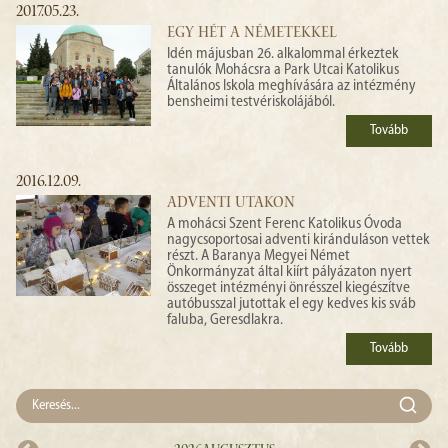
2017.05.23.
EGY HÉT A NÉMETEKKEL
Idén májusban 26. alkalommal érkeztek
tanulók Mohácsra a Park Utcai Katolikus
Általános Iskola meghívására az intézmény
bensheimi testvériskolájából.
Tovább
2016.12.09.
ADVENTI UTAKON
A mohácsi Szent Ferenc Katolikus Óvoda
nagycsoportosai adventi kiránduláson vettek
részt. A Baranya Megyei Német
Önkormányzat által kiírt pályázaton nyert
összeget intézményi önrésszel kiegészítve
autóbusszal jutottak el egy kedves kis sváb
faluba, Geresdlakra.
Tovább