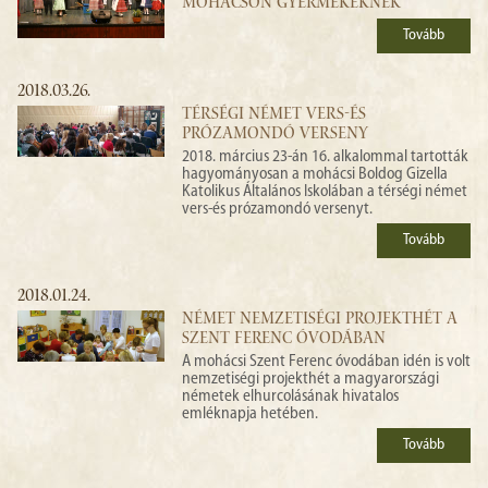
MOHÁCSON GYERMEKEKNEK
Tovább
2018.03.26.
TÉRSÉGI NÉMET VERS-ÉS
PRÓZAMONDÓ VERSENY
2018. március 23-án 16. alkalommal tartották
hagyományosan a mohácsi Boldog Gizella
Katolikus Általános Iskolában a térségi német
vers-és prózamondó versenyt.
Tovább
2018.01.24.
NÉMET NEMZETISÉGI PROJEKTHÉT A
SZENT FERENC ÓVODÁBAN
A mohácsi Szent Ferenc óvodában idén is volt
nemzetiségi projekthét a magyarországi
németek elhurcolásának hivatalos
emléknapja hetében.
Tovább