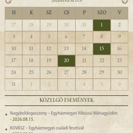
2026
Augusztus
H
K
SZ
CS
P
SZO
V
27
28
29
30
31
1
2
3
4
5
6
7
8
9
10
11
12
13
14
15
16
17
18
19
20
21
22
23
24
25
26
27
28
29
30
31
1
2
3
4
5
6
KÖZELGŐ ESEMÉNYEK
Nagyboldogasszony – Egyházmegyei főbúcsú Máriagyűdön
- 2026.08.15.
KOVÁSZ – Egyházmegyei családi fesztivál