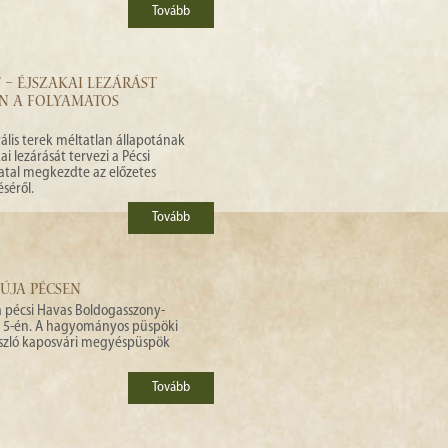
Tovább
– ÉJSZAKAI LEZÁRÁST
EN A FOLYAMATOS
ális terek méltatlan állapotának
i lezárását tervezi a Pécsi
al megkezdte az előzetes
séről.
Tovább
ÚJA PÉCSEN
a pécsi Havas Boldogasszony-
 5-én. A hagyományos püspöki
szló kaposvári megyéspüspök
Tovább