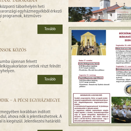
ITÁSZ TÁBORÁBAN
 központi táborhelyén heti
yarországi egyházmegyékből érkező
égi programok, kézműves-
.
Tovább
ÁNSOK KÖZÖS
iumba újonnan felvett
elkigyakorlaton vettek részt felnőtt
gyhelyen.
Tovább
DIK – A PÉCSI EGYHÁZMEGYE
házmegyében korábban indított
indul, ahova nők is jelentkezhetnek. A
is kiegészül. Jelentkezési határidő: