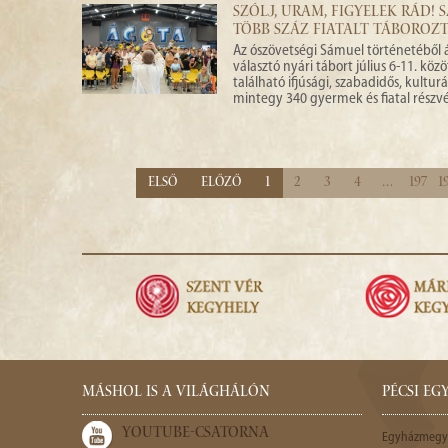
SZÓLJ, URAM, FIGYELEK RÁD! 
TÖBB SZÁZ FIATALT TÁBOROZ
Az ószövetségi Sámuel történetéből á
választó nyári tábort július 6-11. köz
található ifjúsági, szabadidős, kulturá
mintegy 340 gyermek és fiatal részvé
Első
Előző
1
2
3
4
…
197
1
MÁSHOL IS A VILÁGHÁLÓN
PÉCSI E
YOUTUBE-CSATORNA
Egyházmegy