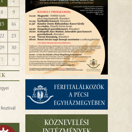
1
2
8
9
15
16
22
23
29
30
5
6
EK
egyei
fesztivál
KÖZNEVELÉSI