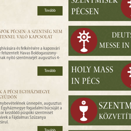
Tovább
PÖK PÉCSEN: A SZENTSÉG NEM
STENNEL VALÓ KAPCSOLAT
vására és felkérésére a kaposvári
felszentelt Havas Boldogasszony-
ak nyitó szentmiséjét augusztus 4-
Tovább
K A PÉCSI EGYHÁZMEGYE
AGYŰDÖN
nnybevételének ünnepén, augusztus
i Egyházmegye fogadalmi búcsúját a
kor kezdődő püspöki szentmisét
ívek a Fájdalmas Szűzanya
árul.
Tovább