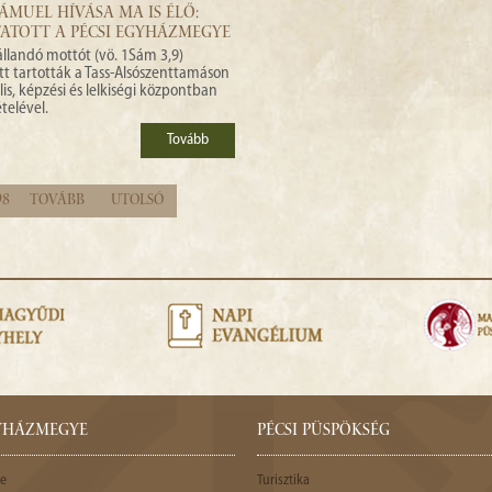
SÁMUEL HÍVÁSA MA IS ÉLŐ:
TATOTT A PÉCSI EGYHÁZMEGYE
llandó mottót (vö. 1Sám 3,9)
ött tartották a Tass-Alsószenttamáson
lis, képzési és lelkiségi központban
telével.
Tovább
98
Tovább
Utolsó
GYHÁZMEGYE
PÉCSI PÜSPÖKSÉG
e
Turisztika