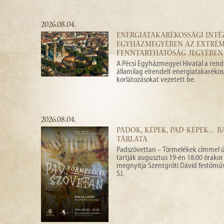
2026.08.04.
ENERGIATAKARÉKOSSÁGI INTÉZ
EGYHÁZMEGYÉBEN AZ EXTRÉM 
FENNTARTHATÓSÁG JEGYÉBEN
A Pécsi Egyházmegyei Hivatal a rendk
államilag elrendelt energiatakarékos
korlátozásokat vezetett be.
2026.08.04.
PADOK, KÉPEK, PAD-KÉPEK… 
TÁRLATA
Padszövettan – Törmelékek címmel új,
tartják augusztus 19-én 18:00 órakor 
megnyitja Szentgróti Dávid festőmű
SJ.