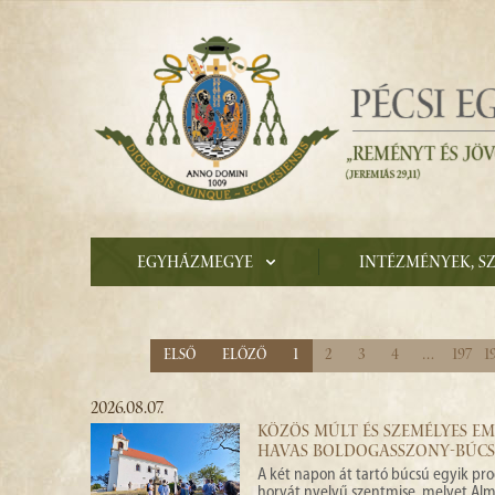
Egyházmegye
Intézmények, s
Első
Előző
1
2
3
4
…
197
1
2026.08.07.
KÖZÖS MÚLT ÉS SZEMÉLYES EM
HAVAS BOLDOGASSZONY-BÚC
A két napon át tartó búcsú egyik pr
horvát nyelvű szentmise, melyet Almá