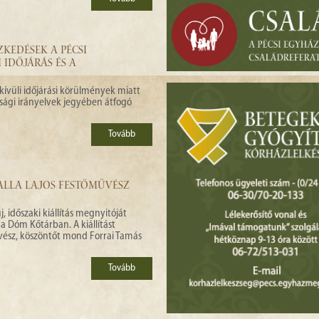
KEDÉSEK A PÉCSI
IDŐJÁRÁS ÉS A
ívüli időjárási körülmények miatt
sági irányelvek jegyében átfogó
Tovább
BALLA LAJOS FESTŐMŰVÉSZ
 időszaki kiállítás megnyitóját
a Dóm Kőtárban. A kiállítást
vész, köszöntőt mond Forrai Tamás
Tovább