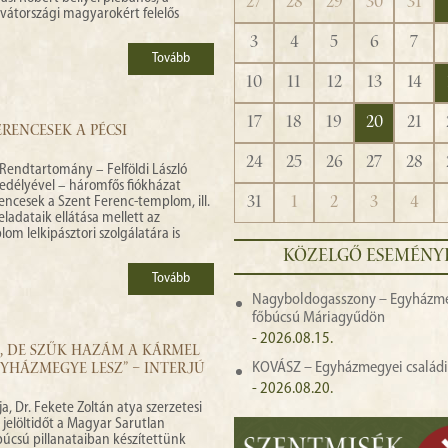
27
28
29
30
31
átországi magyarokért felelős
3
4
5
6
7
Tovább
10
11
12
13
14
17
18
19
20
21
RENCESEK A PÉCSI
24
25
26
27
28
endtartomány – Felföldi László
edélyével – háromfős fiókházat
31
1
2
3
4
ferencesek a Szent Ferenc-templom, ill.
eladataik ellátása mellett az
m lelkipásztori szolgálatára is
KÖZELGŐ ESEMÉNY
Tovább
Nagyboldogasszony – Egyházm
főbúcsú Máriagyűdön
- 2026.08.15.
M, DE SZŰK HAZÁM A KÁRMEL
KOVÁSZ – Egyházmegyei családi 
GYHÁZMEGYE LESZ” – INTERJÚ
- 2026.08.20.
, Dr. Fekete Zoltán atya szerzetesi
jelöltidőt a Magyar Sarutlan
búcsú pillanataiban készítettünk