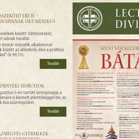
SZEKÖTŐ EREJE –
ÁGNAPJÁNAK ÖKUMENIKUS
edékek között: történeteket,
get adnak tovább.
an immár második alkalommal
özött az idősekről, élve a prófétai
d” (Iz 49,15).
Tovább
KÖRNYÉKI HORVÁTOK
ugusztus 5-én tartott ünnepnapja a
ára is kiemelt jelentőséggel bír, az
ák búcsúünnepüket.
Tovább
HÁZMEGYÉS GYERMEKEK