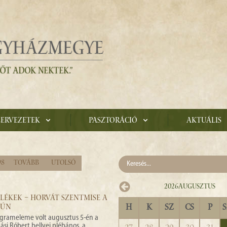
zervezetek
Pasztoráció
Aktuális
98
Tovább
Utolsó
2026
Augusztus
LÉKEK – HORVÁT SZENTMISE A
H
K
SZ
CS
P
SÚN
ogrameleme volt augusztus 5-én a
si Róbert bellyei plébános, a