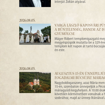
interjút Zoltán atyával.
2026.08.05.
VARGA LÁSZLÓ KAPOSVÁRI PÜS
A BŰNTELENSÉG, HANEM AZ I
GYÜMÖLCSE
Máger Róbert templomigazgató meghí
megyéspüspök mutatta be a 329 éve 
templom két napon át tartó búcsúján
én este.
2026.08.05.
AUGUSZTUS 15-ÉN ÜNNEPELJÜ
FOGADALMI BÚCSÚJÁT MÁRI
Nagyboldogasszony, azaz Mária me
15-én, szombaton ünnepeljük a Pécs
máriagyűdi kegyhelyen. A 10.00 óra
követően körmenetben vonulnak a h
szobrához, majd az ünnep litániával z