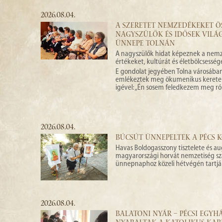
2026.08.04.
A SZERETET NEMZEDÉKEKET ÖS
NAGYSZÜLŐK ÉS IDŐSEK VIL
ÜNNEPE TOLNÁN
A nagyszülők hidat képeznek a nemz
értékeket, kultúrát és életbölcsessé
E gondolat jegyében Tolna városáb
emlékeztek meg ökumenikus keretek k
igével: „Én sosem feledkezem meg róla
2026.08.04.
BÚCSÚT ÜNNEPELTEK A PÉCS 
Havas Boldogasszony tisztelete és a
magyarországi horvát nemzetiség szám
ünnepnaphoz közeli hétvégén tartj
2026.08.04.
BALATONI NYÁR – PÉCSI EGY