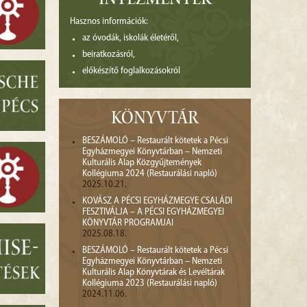
INTÉZMÉNYEK
Hasznos információk:
az óvodák, iskolák életéről,
beiratkozásról,
előkészítő foglalkozásokról
KÖNYVTÁR
BESZÁMOLÓ – Restaurált kötetek a Pécsi
Egyházmegyei Könyvtárban – Nemzeti
Kulturális Alap Közgyűjtemények
Kollégiuma 2024 (Restaurálási napló)
2025.10.21.
KOVÁSZ A PÉCSI EGYHÁZMEGYE CSALÁDI
FESZTIVÁLJA – A PÉCSI EGYHÁZMEGYEI
KÖNYVTÁR PROGRAMJAI
2025.08.18.
BESZÁMOLÓ – Restaurált kötetek a Pécsi
Egyházmegyei Könyvtárban – Nemzeti
Kulturális Alap Könyvtárak és Levéltárak
Kollégiuma 2023 (Restaurálási napló)
2024.11.06.