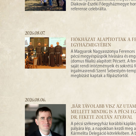
Diakovár-Eszéki Főegyházmegye horv
referense celebrálta.
2026.08.07.
FIÓKHÁZAT ALAPÍTOTTAK A FE
EGYHÁZMEGYÉBEN
A Magyarok Nagyasszonya Ferences R
pécsi megyéspüspök hívására és eng
(domus filialis) alapított Pécsett. A 
saját rendi intézményeik és sokrétű f
irgalmasrendi Szent Sebestyén-templo
megbízást kaptak a főpásztortól.
2026.08.06.
„BÁR TÁVOLABB VISZ AZ UTA
MELLETT MINDIG IS A PÉCSI E
DR. FEKETE ZOLTÁN ATYÁVAL
A pécsi székesegyház korábbi káplánja
pályára lép, a napokban kezdi meg a 
Kármelita Delegáció kötelékében. A 