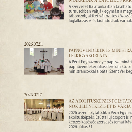
NYARALTAK A KATOLIKUS KAR
A szervezet Balatonkaliban található
turnusokban váltják egymást a mag
táborozók, akiket változatos közöss
foglalkozások és kirándulások várnak
2026.07.21.
PAPNÖVENDÉKEK ÉS MINISTR
LELKIGYAKORLATA
A Pécsi Egyházmegye papi szeminár
papnövendékei július derekán közös l
ministránsokkal a bátai Szent Vér ke
2026.07.17.
AZ AKOLITUSKÉPZÉS FOLYTATÓ
NŐK JELENTKEZÉSÉT IS VÁRJA
2026 őszén folytatódik a Pécsi Egy
akolitusképzés. Ezúttal új csoport is 
képzés közösségszervezés tematikával 
2026. július 31.