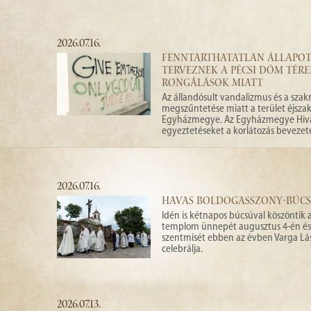
2026.07.16.
FENNTARTHATATLAN ÁLLAPOT 
TERVEZNEK A PÉCSI DÓM TÉR
RONGÁLÁSOK MIATT
Az állandósult vandalizmus és a szakr
megszűntetése miatt a terület éjszaka
Egyházmegye. Az Egyházmegye Hivat
egyeztetéseket a korlátozás bevezeté
2026.07.16.
HAVAS BOLDOGASSZONY-BÚCS
Idén is kétnapos búcsúval köszöntik 
templom ünnepét augusztus 4-én és
szentmisét ebben az évben Varga Lá
celebrálja.
2026.07.13.