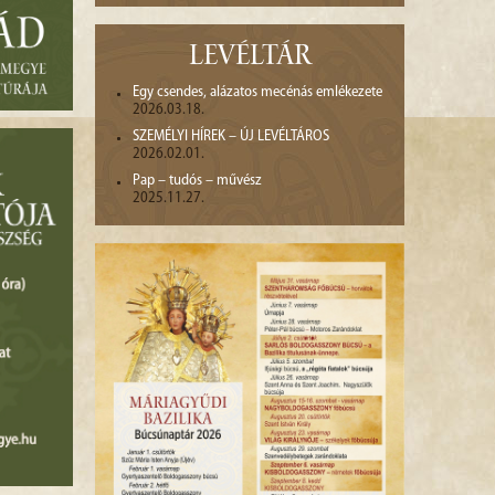
LEVÉLTÁR
Egy csendes, alázatos mecénás emlékezete
2026.03.18.
SZEMÉLYI HÍREK – ÚJ LEVÉLTÁROS
2026.02.01.
Pap – tudós – művész
2025.11.27.