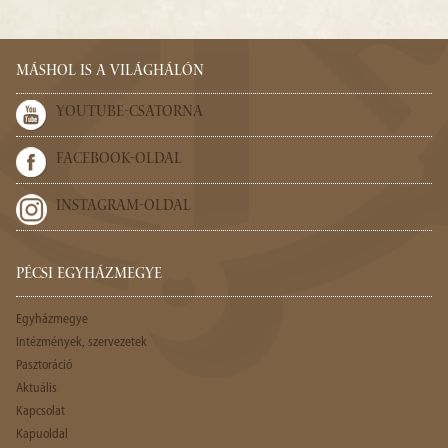
MÁSHOL IS A VILÁGHÁLÓN
YOUTUBE-CSATORNA
FACEBOOK-OLDAL
INSTAGRAM-OLDAL
PÉCSI EGYHÁZMEGYE
Egyházmegye
Intézmények, szervezetek
Pasztoráció
Aktuális
Kapcsolat
Kapuoldal