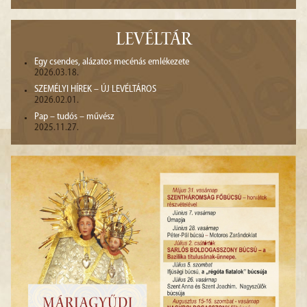
LEVÉLTÁR
Egy csendes, alázatos mecénás emlékezete
2026.03.18.
SZEMÉLYI HÍREK – ÚJ LEVÉLTÁROS
2026.02.01.
Pap – tudós – művész
2025.11.27.