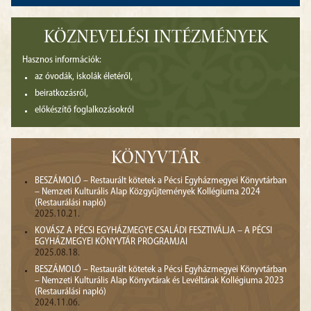
KÖZNEVELÉSI INTÉZMÉNYEK
Hasznos információk:
az óvodák, iskolák életéről,
beiratkozásról,
előkészítő foglalkozásokról
KÖNYVTÁR
BESZÁMOLÓ – Restaurált kötetek a Pécsi Egyházmegyei Könyvtárban
– Nemzeti Kulturális Alap Közgyűjtemények Kollégiuma 2024
(Restaurálási napló)
2025.10.21.
KOVÁSZ A PÉCSI EGYHÁZMEGYE CSALÁDI FESZTIVÁLJA – A PÉCSI
EGYHÁZMEGYEI KÖNYVTÁR PROGRAMJAI
2025.08.18.
BESZÁMOLÓ – Restaurált kötetek a Pécsi Egyházmegyei Könyvtárban
– Nemzeti Kulturális Alap Könyvtárak és Levéltárak Kollégiuma 2023
(Restaurálási napló)
2024.11.06.