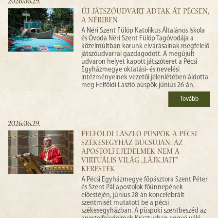
2026.06.29.
ÚJ JÁTSZÓUDVART ADTAK ÁT PÉCSEN,
A NÉRIBEN
A Néri Szent Fülöp Katolikus Általános Iskola
és Óvoda Néri Szent Fülöp Tagóvodája a
közelmúltban korunk elvárásainak megfelelő
játszóudvarral gazdagodott. A megújult
udvaron helyet kapott játszóteret a Pécsi
Egyházmegye oktatási- és nevelési
intézményeinek vezetői jelenlétében áldotta
meg Felföldi László püspök június 26-án.
Tovább
2026.06.29.
FELFÖLDI LÁSZLÓ PÜSPÖK A PÉCSI
SZÉKESEGYHÁZ BÚCSÚJÁN: AZ
APOSTOLFEJEDELMEK NEM A
VIRTUÁLIS VILÁG „LÁJKJAIT”
KERESTÉK
A Pécsi Egyházmegye főpásztora Szent Péter
és Szent Pál apostolok főünnepének
előestéjén, június 28-án koncelebrált
szentmisét mutatott be a pécsi
székesegyházban. A püspöki szentbeszéd az