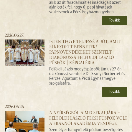
akik az út fáradalmait és imádságait azért
ajánlották fel, hogy új papi hivatások
szülessenek a Pécsi Egyházmegyében.
Tovább
2026.06.27.
ISTEN TEGYE TELJESSÉ A JÓT, AMIT
ELKEZDETT BENNETEK!
PAPNÖVENDÉKEKET SZENTELT
DIAKÓNUSSÁ FELFÖLDI LÁSZLÓ
PÜSPÖK | KÉPGALÉRIA
Felföldi László megyéspüspök június 27-én
diakónussá szentelte Dr. Szanyi Norbertet és
Perczel Ágostont a Pécsi Egyházmegye
szolgálatára.
Tovább
2026.06.26.
A NYÍRSÉGBŐL A MECSEKALJÁRA –
FELFÖLDI LÁSZLÓ PÉCSI PÜSPÖK VOLT
A FRAKNÓI AKADÉMIA VENDÉGE
Személyes hangvételű pódiumbeszélgetés