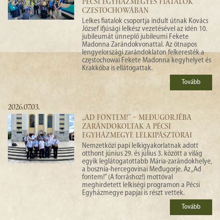
PÉCSI EGYHÁZMEGYÉS FIATALOK
CZESTOCHOWÁBAN
Lelkes fiatalok csoportja indult útnak Kovács
József ifjúsági lelkész vezetésével az idén 10.
jubileumát ünneplő jubileumi Fekete
Madonna Zarándokvonattal. Az ötnapos
lengyelországi zarándoklaton felkeresték a
częstochowai Fekete Madonna kegyhelyet és
Krakkóba is ellátogattak.
Tovább
2026.07.03.
„AD FONTEM!” – MEĐUGORJÉBA
ZARÁNDOKOLTAK A PÉCSI
EGYHÁZMEGYE LELKIPÁSZTORAI
Nemzetközi papi lelkigyakorlatnak adott
otthont június 29. és július 3. között a világ
egyik leglátogatottabb Mária-zarándokhelye,
a bosznia-hercegovinai Međugorje. Az „Ad
fontem!” (A forráshoz!) mottóval
meghirdetett lelkiségi programon a Pécsi
Egyházmegye papjai is részt vettek.
Tovább