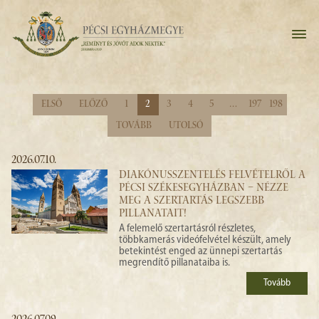
Első
Előző
1
2
3
4
5
…
197
198
Tovább
Utolsó
2026.07.10.
DIAKÓNUSSZENTELÉS FELVÉTELRŐL A
PÉCSI SZÉKESEGYHÁZBAN – NÉZZE
MEG A SZERTARTÁS LEGSZEBB
PILLANATAIT!
A felemelő szertartásról részletes,
többkamerás videófelvétel készült, amely
betekintést enged az ünnepi szertartás
megrendítő pillanataiba is.
Tovább