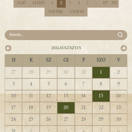
Első
Előző
1
2
3
4
5
…
197
198
Tovább
Utolsó
2026
Augusztus
H
K
SZ
CS
P
SZO
V
27
28
29
30
31
1
2
3
4
5
6
7
8
9
10
11
12
13
14
15
16
17
18
19
20
21
22
23
24
25
26
27
28
29
30
31
1
2
3
4
5
6