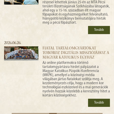
részesei lehettek június 25-én az MTA Pécsi
területi Bizottságának Székházába látogatók,
ahol egy a 15-16. században élt magyar
főpapokot és egyházmegyéket felvonultató,
hiánypótló kézikönyv bemutatójára hívták
meg a pécsi főpásztort.
Tovább
2026.06.26.
FIATAL TARTALOMGYÁRTÓKAT
TOBOROZ DIGITÁLIS MISSZIÓJÁHOZ A
MAGYAR KATOLIKUS EGYHÁZ
Az online platformokra történő
tartalomgyártásra hirdet pályázatot a
Magyar Katolikus Püspöki Konferencia
(MKPK), amellyel a közösségi média
világában jártas fiatalokat szólítja meg. A
kezdeményezés célja, hogy a modern kor
technológiai eszközeivel és a mai generációk
nyelvén hozzák közelebb a keresztény hitet a
kortárs közösségekhez.
Tovább