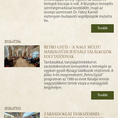
betegek búcsúja is volt. A liturgikus ünneplés
szentségimádással kezdődött, majd az
ünnepi szentmisét Dr. Fábry Kornél
esztergom-budapesti segédpüspök mutatta
be.
Tovább
2026.07.06.
RETRO GYŰD – A NAGY MÚLTÚ
MÁRIAGYŰDI IFJÚSÁGI TALÁLKOZÓK
FOLYTATÓDNAK
Tanításokkal, tanúságtételekkel és
zarándokmisével ünnepeltek a hétvégén az
egykori gyűdi ifjúsági találkozók résztvevői. A
július 4-én megrendezett „Retro Gyűd”
programon az 1980-as évek fiataljai immár
nagyszülőként tértek vissza a máriagyűdi
kegyhelyre.
Tovább
2026.07.03.
ZARÁNDOKLAT DIÁKSZEMMEL –