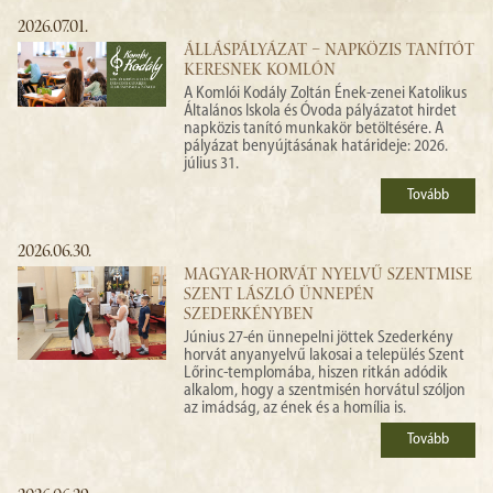
2026.07.01.
ÁLLÁSPÁLYÁZAT – NAPKÖZIS TANÍTÓT
KERESNEK KOMLÓN
A Komlói Kodály Zoltán Ének-zenei Katolikus
Általános Iskola és Óvoda pályázatot hirdet
napközis tanító munkakör betöltésére. A
pályázat benyújtásának határideje: 2026.
július 31.
Tovább
2026.06.30.
MAGYAR-HORVÁT NYELVŰ SZENTMISE
SZENT LÁSZLÓ ÜNNEPÉN
SZEDERKÉNYBEN
Június 27-én ünnepelni jöttek Szederkény
horvát anyanyelvű lakosai a település Szent
Lőrinc-templomába, hiszen ritkán adódik
alkalom, hogy a szentmisén horvátul szóljon
az imádság, az ének és a homília is.
Tovább