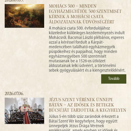
2026.07.09.
MOHÁCS 500 – MINDEN
EGYHÁZMEGYÉTŐL 500 SZENTMISÉT
KÉRNEK A MOHÁCSI CSATA
ÁLDOZATAINAK ÜDVÖSSÉGÉÉRT
A mohácsi csata 500. évfordulójához
közeledve különleges kezdeményezés indult
Mohácsról. Bacsmai László plébános, esperes
azzal a kéréssel fordult a Kárpát-
medencében található egyházmegyék
püspökeihez és papjaihoz, hogy minden
egyházmegyében 500 szentmisét
mutassanak be a 1526-os ütközet
áldozatainak lelki üdvéért, a történelmi
sebek gyógyulásáért és a kiengesztelődésért.
Tovább
2026.07.06.
JÉZUS SZENT VÉRÉNEK ÜNNEPE
BÁTÁN – AZ IDŐSEK ÉS BETEGEK
BÚCSÚJÁT TARTOTTÁK A KEGYHELYEN
Július 5-én több száz zarándok érkezett a
Bátai Szent Vér kegyhelyre, hogy együtt
ünnepeljék Jézus Drága Vérének
emléknapját, amely egyben az idősek és