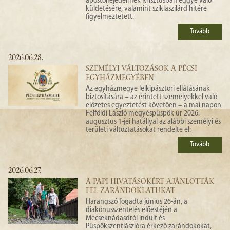
apostolfejedelmek Krisztusban eggyé váló
küldetésére, valamint sziklaszilárd hitére
figyelmeztetett.
Tovább
2026.06.28.
SZEMÉLYI VÁLTOZÁSOK A PÉCSI
EGYHÁZMEGYÉBEN
Az egyházmegye lelkipásztori ellátásának
biztosítására – az érintett személyekkel való
előzetes egyeztetést követően – a mai napon
Felföldi László megyéspüspök úr 2026.
augusztus 1-jei hatállyal az alábbi személyi és
területi változtatásokat rendelte el:
Tovább
2026.06.27.
A PAPI HIVATÁSOKÉRT AJÁNLOTTÁK
FEL ZARÁNDOKLATUKAT
Harangszó fogadta június 26-án, a
diakónusszentelés előestéjén a
Mecseknádasdról indult és
Püspökszentlászlóra érkező zarándokokat,